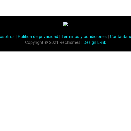
osotros
|
Política de privacidad
|
Términos y condiciones
|
Contáctan
Copyright © 2021 Rechismes |
Design L-ink