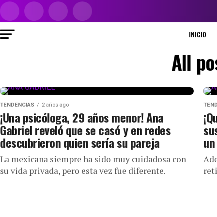
INICIO
All p
TENDENCIAS
2 años ago
TEN
¡Una psicóloga, 29 años menor! Ana
¡Q
Gabriel reveló que se casó y en redes
sus
descubrieron quien sería su pareja
un
La mexicana siempre ha sido muy cuidadosa con
Ade
su vida privada, pero esta vez fue diferente.
ret