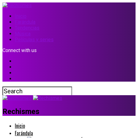
Inicio
Farándula
Tendencias
Música
Películas y series
Connect with us
Rechismes
Inicio
Farándula