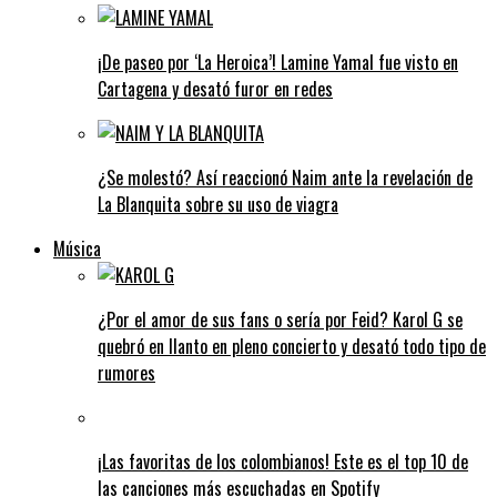
¡De paseo por ‘La Heroica’! Lamine Yamal fue visto en
Cartagena y desató furor en redes
¿Se molestó? Así reaccionó Naim ante la revelación de
La Blanquita sobre su uso de viagra
Música
¿Por el amor de sus fans o sería por Feid? Karol G se
quebró en llanto en pleno concierto y desató todo tipo de
rumores
¡Las favoritas de los colombianos! Este es el top 10 de
las canciones más escuchadas en Spotify