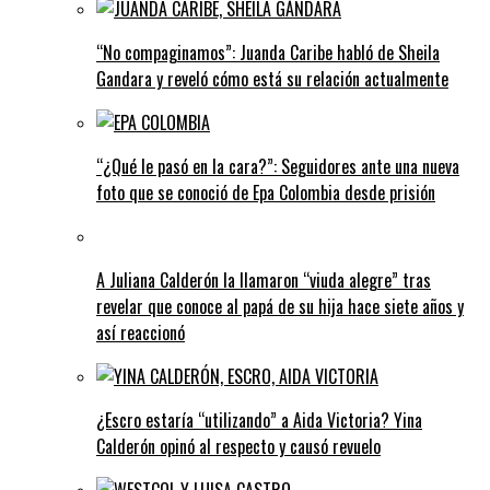
“No compaginamos”: Juanda Caribe habló de Sheila
Gandara y reveló cómo está su relación actualmente
“¿Qué le pasó en la cara?”: Seguidores ante una nueva
foto que se conoció de Epa Colombia desde prisión
A Juliana Calderón la llamaron “viuda alegre” tras
revelar que conoce al papá de su hija hace siete años y
así reaccionó
¿Escro estaría “utilizando” a Aida Victoria? Yina
Calderón opinó al respecto y causó revuelo