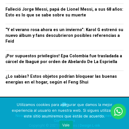
Falleció Jorge Messi, papá de Lionel Messi, a sus 68 años:
Esto es lo que se sabe sobre su muerte
“Y el verano rosa ahora es un invierno”: Karol G estrenó su
nuevo álbum y fans descubrieron posibles referencias a
Feid
¡Por supuestos privilegios! Epa Colombia fue trasladada a
cárcel de Ibagué por orden de Abelardo De La Espriella
¿Lo sabías? Estos objetos podrían bloquear las buenas
energías en el hogar, según el Feng Shui
Utilizamos cookies para asegurar que damos la mejor
experiencia al usuario en nuestra web. Si sigues utilizando
Nosotros
|
Política de privacidad
|
Términos y condiciones
|
este sitio asumiremos que estás de acuerdo.
Contáctanos
Vale
Copyright © 2021 Rechismes |
Design L-ink