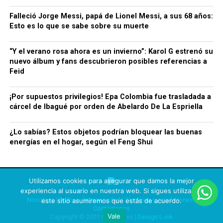
Falleció Jorge Messi, papá de Lionel Messi, a sus 68 años:
Esto es lo que se sabe sobre su muerte
“Y el verano rosa ahora es un invierno”: Karol G estrenó su
nuevo álbum y fans descubrieron posibles referencias a
Feid
¡Por supuestos privilegios! Epa Colombia fue trasladada a
cárcel de Ibagué por orden de Abelardo De La Espriella
¿Lo sabías? Estos objetos podrían bloquear las buenas
energías en el hogar, según el Feng Shui
Utilizamos cookies para asegurar que damos la mejor
experiencia al usuario en nuestra web. Si sigues utilizando
Nosotros
|
Política de privacidad
|
Términos y condiciones
|
este sitio asumiremos que estás de acuerdo.
Contáctanos
Vale
Copyright © 2021 Rechismes |
Design L-ink