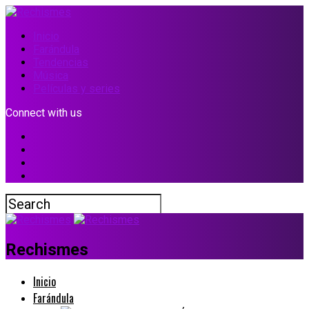
Inicio
Farándula
Tendencias
Música
Películas y series
Connect with us
Rechismes
Inicio
Farándula