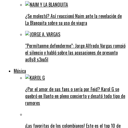
¿Se molestó? Así reaccionó Naim ante la revelación de
La Blanquita sobre su uso de viagra
“Permítanme defenderme”: Jorge Alfredo Vargas rompió
el silencio y habló sobre las acusaciones de presunto
ac8s8 s3xu5l
Música
¿Por el amor de sus fans o sería por Feid? Karol G se
quebró en llanto en pleno concierto y desató todo tipo de
rumores
¡Las favoritas de los colombianos! Este es el top 10 de