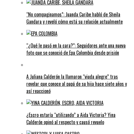
“No compaginamos”: Juanda Caribe habló de Sheila
Gandara y reveló cómo está su relación actualmente
“¿Qué le pasó en la cara?”: Seguidores ante una nueva
foto que se conoció de Epa Colombia desde prisión
A Juliana Calderón la llamaron “viuda alegre” tras
revelar que conoce al papá de su hija hace siete años y
así reaccionó
¿Escro estaría “utilizando” a Aida Victoria? Yina
Calderón opinó al respecto y causó revuelo