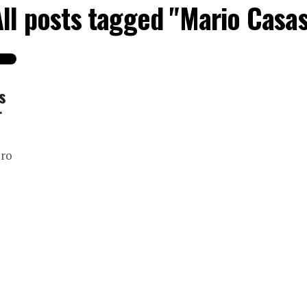
ll posts tagged "Mario Casas
s
r
uro