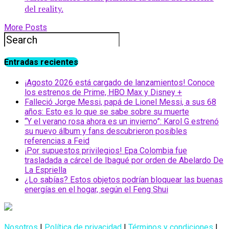
del reality.
More Posts
Entradas recientes
¡Agosto 2026 está cargado de lanzamientos! Conoce
los estrenos de Prime, HBO Max y Disney +
Falleció Jorge Messi, papá de Lionel Messi, a sus 68
años: Esto es lo que se sabe sobre su muerte
“Y el verano rosa ahora es un invierno”: Karol G estrenó
su nuevo álbum y fans descubrieron posibles
referencias a Feid
¡Por supuestos privilegios! Epa Colombia fue
trasladada a cárcel de Ibagué por orden de Abelardo De
La Espriella
¿Lo sabías? Estos objetos podrían bloquear las buenas
energías en el hogar, según el Feng Shui
Nosotros
|
Política de privacidad
|
Términos y condiciones
|