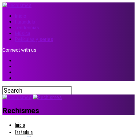
Inicio
Farándula
Tendencias
Música
Películas y series
Connect with us
Rechismes
Inicio
Farándula