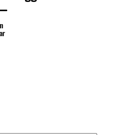
ón
ar