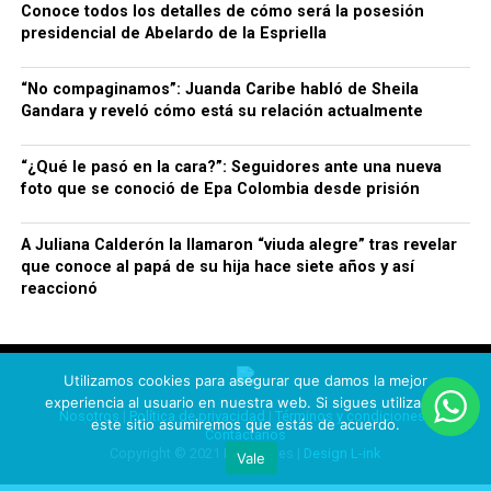
Conoce todos los detalles de cómo será la posesión
presidencial de Abelardo de la Espriella
“No compaginamos”: Juanda Caribe habló de Sheila
Gandara y reveló cómo está su relación actualmente
“¿Qué le pasó en la cara?”: Seguidores ante una nueva
foto que se conoció de Epa Colombia desde prisión
A Juliana Calderón la llamaron “viuda alegre” tras revelar
que conoce al papá de su hija hace siete años y así
reaccionó
Utilizamos cookies para asegurar que damos la mejor
experiencia al usuario en nuestra web. Si sigues utilizando
Nosotros
|
Política de privacidad
|
Términos y condiciones
|
este sitio asumiremos que estás de acuerdo.
Contáctanos
Copyright © 2021 Rechismes |
Design L-ink
Vale