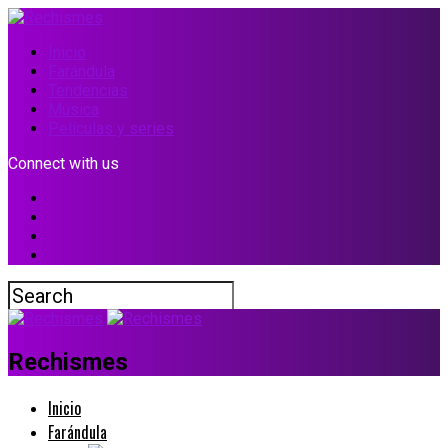
Inicio
Farándula
Tendencias
Música
Películas y series
Connect with us
Rechismes
Inicio
Farándula