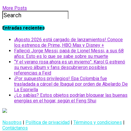
More Posts
Entradas recientes
¡Agosto 2026 está cargado de lanzamientos! Conoce
los estrenos de Prime, HBO Max y Disney +
Falleció Jorge Messi, papá de Lionel Messi, a sus 68
años: Esto es lo que se sabe sobre su muerte
“Y el verano rosa ahora es un invierno”: Karol G estrenó
su nuevo álbum y fans descubrieron posibles
referencias a Feid
¡Por supuestos privilegios! Epa Colombia fue
trasladada a cárcel de Ibagué por orden de Abelardo De
La Espriella
¿Lo sabías? Estos objetos podrían bloquear las buenas
energías en el hogar, según el Feng Shui
Nosotros
|
Política de privacidad
|
Términos y condiciones
|
Contáctanos