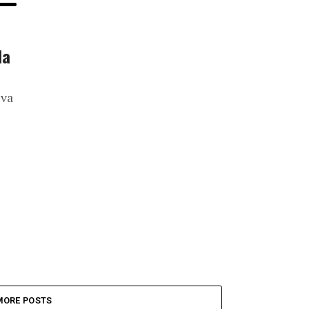
la
eva
MORE POSTS