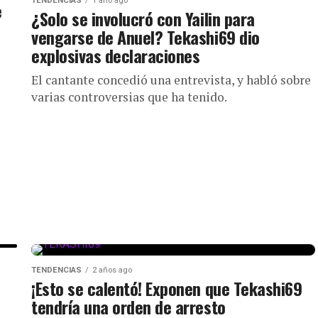
TENDENCIAS
1 año ago
e
¿Solo se involucró con Yailin para
vengarse de Anuel? Tekashi69 dio
explosivas declaraciones
El cantante concedió una entrevista, y habló sobre
varias controversias que ha tenido.
TENDENCIAS
2 años ago
¡Esto se calentó! Exponen que Tekashi69
a
tendría una orden de arresto