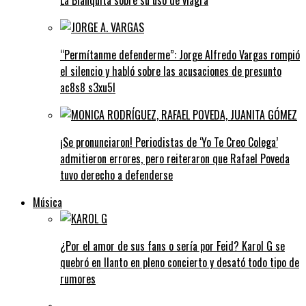
“Permítanme defenderme”: Jorge Alfredo Vargas rompió
el silencio y habló sobre las acusaciones de presunto
ac8s8 s3xu5l
¡Se pronunciaron! Periodistas de ‘Yo Te Creo Colega’
admitieron errores, pero reiteraron que Rafael Poveda
tuvo derecho a defenderse
Música
¿Por el amor de sus fans o sería por Feid? Karol G se
quebró en llanto en pleno concierto y desató todo tipo de
rumores