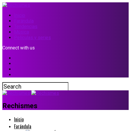
Inicio
Farándula
Tendencias
Música
Películas y series
Connect with us
Rechismes
Inicio
Farándula