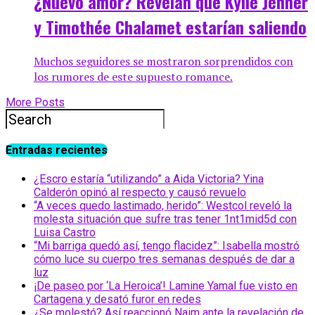
¿Nuevo amor? Revelan que Kylie Jenner
y Timothée Chalamet estarían saliendo
Muchos seguidores se mostraron sorprendidos con
los rumores de este supuesto romance.
More Posts
Entradas recientes
¿Escro estaría “utilizando” a Aida Victoria? Yina
Calderón opinó al respecto y causó revuelo
“A veces quedo lastimado, herido”: Westcol reveló la
molesta situación que sufre tras tener 1nt1mid5d con
Luisa Castro
“Mi barriga quedó así, tengo flacidez”: Isabella mostró
cómo luce su cuerpo tres semanas después de dar a
luz
¡De paseo por ‘La Heroica’! Lamine Yamal fue visto en
Cartagena y desató furor en redes
¿Se molestó? Así reaccionó Naim ante la revelación de