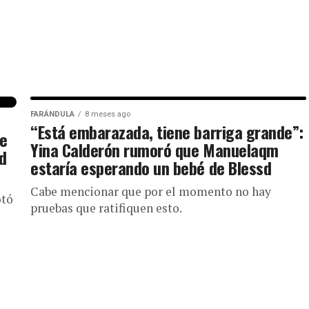
FARÁNDULA
8 meses ago
“Está embarazada, tiene barriga grande”:
ue
Yina Calderón rumoró que Manuelaqm
sd
estaría esperando un bebé de Blessd
Cabe mencionar que por el momento no hay
otó
pruebas que ratifiquen esto.