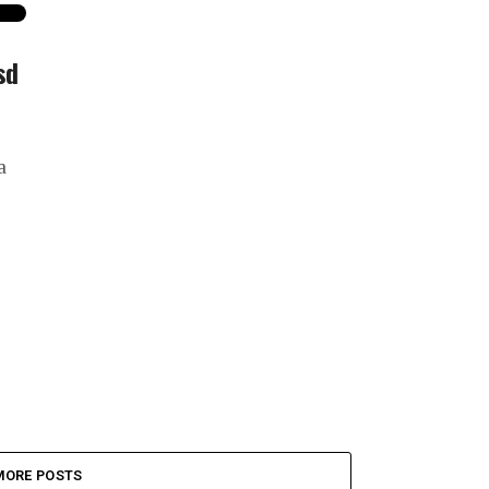
sd
a
MORE POSTS