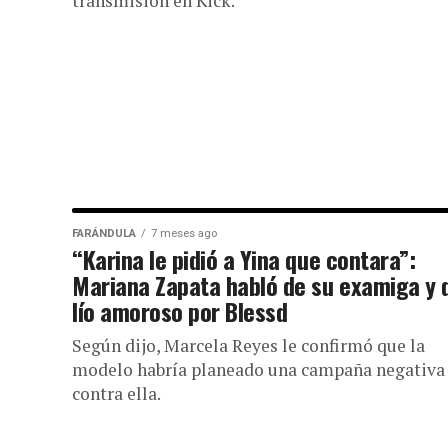
transmisión en Kick.
FARÁNDULA
7 meses ago
“Karina le pidió a Yina que contara”:
Mariana Zapata habló de su examiga y 
lío amoroso por Blessd
Según dijo, Marcela Reyes le confirmó que la
modelo habría planeado una campaña negativa
contra ella.