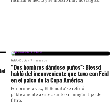
ratificar el hecho y se mostró muy nostálgico.
FARÁNDULA
7 meses ago
“Dos hombres dándose puños”: Blessd
del
habló del inconveniente que tuvo con Feid
en el palco de la Copa América
Por primera vez, 'El Bendito' se refirió
públicamente a este asunto sin ningún tipo de
filtro.