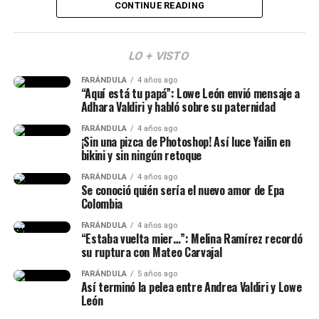
Cabe señalar que Abelardo ya envió un mensaje sobre lo
CONTINUE READING
que será este día.
“Mi posesión será mucho
LO + VISTO
más que una ceremonia.
FARÁNDULA
4 años ago
Isabella Ladera (Imagen tomada de IG)
“Aquí está tu papá”: Lowe León envió mensaje a
Será la primera
Adhara Valdiri y habló sobre su paternidad
demostración de que la
Y en esta oportunidad, Isabella habló de los c
ambios
FARÁNDULA
4 años ago
que ha atravesado su cuerpo tras el embarazo
y
¡Sin una pizca de Photoshop! Así luce Yailin en
descentralización deja de
bikini y sin ningún retoque
reveló que
no siempre hay cuerpos perfectos después
ser un discurso para
de parir.
FARÁNDULA
4 años ago
Se conoció quién sería el nuevo amor de Epa
convertirse en una realidad.
Colombia
“Te voy a mostrar como tengo
La Patria Milagro se
FARÁNDULA
4 años ago
mi cuerpo tres semanas
“Estaba vuelta mier…”: Melina Ramírez recordó
construye desde las
su ruptura con Mateo Carvajal
después de dar a luz. Y ya
regiones, porque cuando
FARÁNDULA
5 años ago
cuando comience a entrenar,
Así terminó la pelea entre Andrea Valdiri y Lowe
las regiones prosperan,
León
te voy a mostrar el proceso
prospera Colombia”,