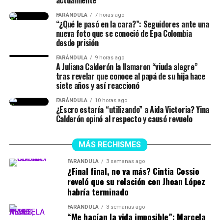
actualmente
♬ original sound –
FARÁNDULA
7 horas ago
“¿Qué le pasó en la cara?”: Seguidores ante una
ISABELLA LADERA
nueva foto que se conoció de Epa Colombia
desde prisión
FARÁNDULA
9 horas ago
A Juliana Calderón la llamaron “viuda alegre”
tras revelar que conoce al papá de su hija hace
siete años y así reaccionó
FARÁNDULA
10 horas ago
¿Escro estaría “utilizando” a Aida Victoria? Yina
Calderón opinó al respecto y causó revuelo
MÁS RECHISMES
FARÁNDULA
3 semanas ago
¿Final final, no va más? Cintia Cossio
reveló que su relación con Jhoan López
habría terminado
FARÁNDULA
3 semanas ago
“Me hacían la vida imposible”: Marcela