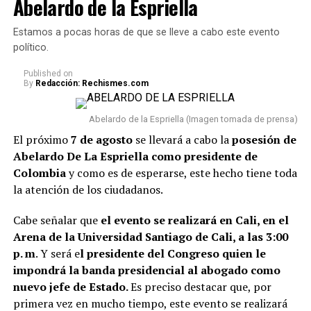
Abelardo de la Espriella
A continuación te presentamos algunos consejos,
Estamos a pocas horas de que se lleve a cabo este evento
respecto a qué
artículos no se deberían tener en un
político.
hogar porque podrían acumular malas energías:
Published
on
By
Redacción: Rechismes.com
1. Uno de los principales reglas es
evitar acumular
objetos rotos o dañados.
Cosas como espejos partidos,
Abelardo de la Espriella (Imagen tomada de prensa)
relojes que no funcionan o electrodomésticos sin
El próximo
7 de agosto
se llevará a cabo la
posesión de
funcionamiento suelen asociarse con el estancamiento y
Abelardo De La Espriella como presidente de
la dificultad para avanzar.
Colombia
y como es de esperarse, este hecho tiene toda
la atención de los ciudadanos.
2. También se recomiend
a deshacerse de la ropa que
lleva años guardada y sin usarse.
Además de ocupar
Cabe señalar que
el evento se realizará en Cali, en el
espacio innecesario en el closet, conservar estas
Arena de la Universidad Santiago de Cali, a las 3:00
prendas pueden dificultar la sensación de renovación
p. m
. Y será e
l presidente del Congreso quien le
del ambiente.
impondrá la banda presidencial al abogado como
nuevo jefe de Estado.
Es preciso destacar que, por
Lee también: Conoce todos los detalles de cómo
primera vez en mucho tiempo, este evento se realizará
será la posesión presidencial de Abelardo de la