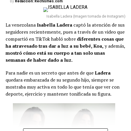
By
Redacción: Rechismes.com
y Gilmar Pisas, de Curazao, en representación del
Reino de los Países Bajos.
Asimismo, estarán
Isabella Ladera (Imagen tomada de Instagram)
presentes los
vicepresidentes de Perú y Guatemala.
La venezolana
Isabella Ladera
captó la atención de sus
Lee también: “No compaginamos”: Juanda Caribe
seguidores recientemente, pues a través de un video que
habló de Sheila Gandara y reveló cómo está su
compartió en TikTok habló sobre
diferentes cosas que
relación actualmente
ha atravesado tras dar a luz a su bebé, Koa,
y además,
mostró cómo está su cuerpo a tan solo unas
Con respecto a los expresidentes del país, asistirán
Iván
semanas de haber dado a luz.
Duque, César Gaviria y Andrés Pastrana.
Sin
embargo, aún hay incertidumbre sobre si Álvaro Uribe
Para nadie es un secreto que antes de que
Ladera
hará acto de presencia.
quedara embarazada de su segundo hijo, siempre se
mostraba muy activa en todo lo que tenía que ver con
Por último, se conoció que durante esta jornada se
deporte, ejercicio y mantener tonificada su figura.
firmarán nuevos
decretos relacionados con temas de
salud, seguridad y reducción de costos en contratos
públicos
. Además, se posesionarán los ministros y se
presentará la nueva cúpula militar.