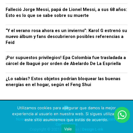
Falleció Jorge Messi, papá de Lionel Messi, a sus 68 años:
Esto es lo que se sabe sobre su muerte
“Y el verano rosa ahora es un invierno”: Karol G estrenó su
nuevo álbum y fans descubrieron posibles referencias a
Feid
¡Por supuestos privilegios! Epa Colombia fue trasladada a
cárcel de Ibagué por orden de Abelardo De La Espriella
¿Lo sabías? Estos objetos podrían bloquear las buenas
energías en el hogar, según el Feng Shui
Utilizamos cookies para asegurar que damos la mejor
experiencia al usuario en nuestra web. Si sigues utilizando
Nosotros
|
Política de privacidad
|
Términos y condiciones
|
este sitio asumiremos que estás de acuerdo.
Contáctanos
Vale
Copyright © 2021 Rechismes |
Design L-ink