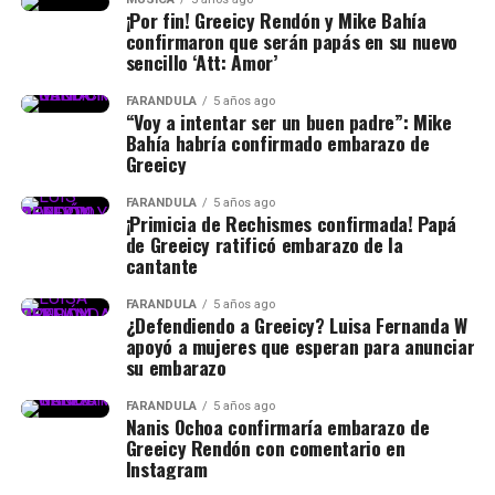
¡Por fin! Greeicy Rendón y Mike Bahía
confirmaron que serán papás en su nuevo
sencillo ‘Att: Amor’
FARÁNDULA
5 años ago
“Voy a intentar ser un buen padre”: Mike
Bahía habría confirmado embarazo de
Greeicy
FARÁNDULA
5 años ago
¡Primicia de Rechismes confirmada! Papá
de Greeicy ratificó embarazo de la
cantante
FARÁNDULA
5 años ago
¿Defendiendo a Greeicy? Luisa Fernanda W
apoyó a mujeres que esperan para anunciar
su embarazo
FARÁNDULA
5 años ago
Nanis Ochoa confirmaría embarazo de
Greeicy Rendón con comentario en
Instagram