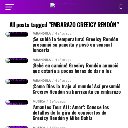
All posts tagged "EMBARAZO GREEICY RENDÓN"
FARÁNDULA
4 años ago
¡Se subió la temperatura! Greeicy Rendón
presumió su pancita y posó en sensual
lencería
FARÁNDULA
4 años ago
¡Bebé en camino! Greeicy Rendón anunció
que estaría a pocas horas de dar a luz
FARÁNDULA
4 años ago
¡Como Dios la trajo al mundo! Así presumió
Greeicy Rendón su barriguita en embarazo
MÚSICA
5 años ago
‘Amantes Tour Att: Amor’: Conoce los
detalles de la gira de conciertos de
Greeicy Rendón y Mike Bahía
MÚSICA
5 años ago