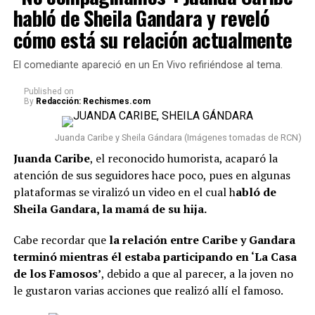
nuevos
movimientos que está realizando el Gobierno
habló de Sheila Gandara y reveló
respecto a todo el sistema carcelario del país.
Esta
cómo está su relación actualmente
medida ha generado diferentes reacciones,
especialmente por tratarse de una figura ampliamente
El comediante apareció en un En Vivo refiriéndose al tema.
conocida en Colombia y cuyo caso ha llamado la
atención desde el momento en que fue condenada.
Published
on
By
Redacción: Rechismes.com
Lee también: “¿Qué le pasó en la cara?”:
Seguidores ante una nueva foto que se conoció de
Juanda Caribe y Sheila Gándara (Imágenes tomadas de RCN)
Epa Colombia desde prisión
Juanda Caribe
, el reconocido humorista, acaparó la
atención de sus seguidores hace poco, pues en algunas
Conviene señalar que
Epa Colombia no ha sido la
plataformas se viralizó un video en el cual h
abló de
única que se vio involucrada en esta situación.
Según
Sheila Gandara, la mamá de su hija.
la información conocida, fueron en total 103 presos los
que fueron trasladados a diferentes prisiones. Además,
Cabe recordar que
la relación entre Caribe y Gandara
El Tiempo reveló que, entre estos, se encuentran
terminó mientras él estaba participando en ‘La Casa
algunos “capos” que participaron en el denominado
de los Famosos’
, debido a que al parecer, a la joven no
‘tarimazo’ de Medellín.
le gustaron varias acciones que realizó allí el famoso.