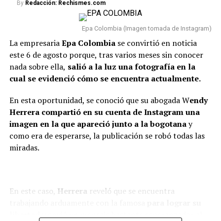
By
Redacción: Rechismes.com
— Colombia Oscura
“Van dos meses. Hoy, después
(@ColombiaOscura)
de dos meses, estoy
Epa Colombia (Imagen tomada de Instagram)
August 8, 2026
totalmente tranquilo, estoy
La empresaria
Epa Colombia
se convirtió en noticia
este 6 de agosto porque, tras varios meses sin conocer
bien. Incluso, para que dejen el
nada sobre ella,
salió a la luz una fotografía en la
tema ahí también, con la
cual se evidenció cómo se encuentra actualmente.
Por el momento, esta noticia ha causado sorpresa en la
mamá de la niña estoy bien.
opinión pública y se está a la espera de que los familiares
En esta oportunidad, se conoció que su abogada W
endy
Como se lo dije a ella, tal vez
o la abogada de la empresaria se pronuncien sobre la
Herrera compartió en su cuenta de Instagram una
decisión y entreguen más detalles acerca de su nuevo
en algunas vainas no
imagen en la que apareció junto a la bogotana
y
traslado.
como era de esperarse, la publicación se robó todas las
compaginamos, se acabó lo
miradas.
que se acabó y nos toca luchar
#COLOMBIA
: EPA
por ser buenos papás”,
COLOMBIA FUE LA
confesó.
PRIMERA EN SABER LO
En este caso,
Herrera
reveló que se encuentra
trabajando arduamente con la famosa
para lograr su
DURO QUE MUERDE EL
libertad
y envió un mensaje bastante esperanzador al