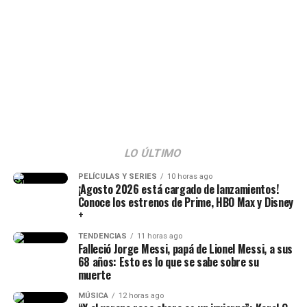
LO ÚLTIMO
Epa Colombia y su abogada (Imagen
tomada de IG Rechismes)
PELÍCULAS Y SERIES
10 horas ago
¡Agosto 2026 está cargado de lanzamientos!
Conoce los estrenos de Prime, HBO Max y Disney
+
TENDENCIAS
11 horas ago
Falleció Jorge Messi, papá de Lionel Messi, a sus
68 años: Esto es lo que se sabe sobre su
muerte
MÚSICA
12 horas ago