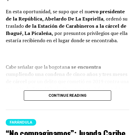
En esta oportunidad, se supo que el nu
evo presidente
de la República, Abelardo De La Espriella
, ordenó su
traslado
de la Estación de Carabineros a la cárcel de
Ibagué, La Picaleña,
por presuntos privilegios que ella
estaría recibiendo en el lugar donde se encontraba.
Cabe señalar que la bogotan
a se encuentra
cumpliendo una condena de cinco años y tres meses
de cárcel
por un delito que cometió en 2019 contra una
estación de TransMilenio. Pese a que su defensa había
logrado que pasara s
u condena en la Escuela de
CONTINUE READING
Policía de la capital del país, y no en la cárcel El
Buen Pasto
r, ahora nuevamente será enviada a un
centro carcelario.
FARÁNDULA
“No compaginamos”: Juanda Caribe
Es preciso señalar que esta decisión hace parte de