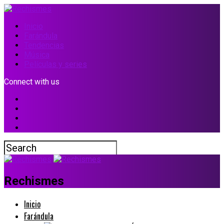
Inicio
Farándula
Tendencias
Música
Películas y series
Connect with us
Rechismes
Inicio
Farándula