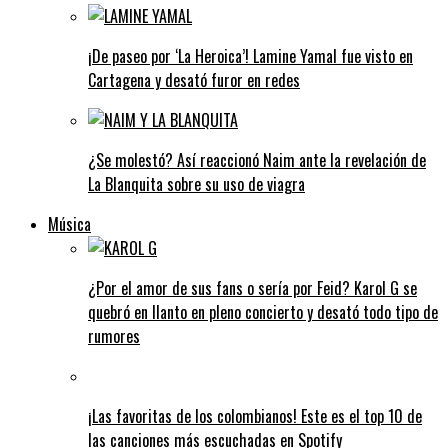
¡De paseo por ‘La Heroica’! Lamine Yamal fue visto en
Cartagena y desató furor en redes
¿Se molestó? Así reaccionó Naim ante la revelación de
La Blanquita sobre su uso de viagra
Música
¿Por el amor de sus fans o sería por Feid? Karol G se
quebró en llanto en pleno concierto y desató todo tipo de
rumores
¡Las favoritas de los colombianos! Este es el top 10 de
las canciones más escuchadas en Spotify