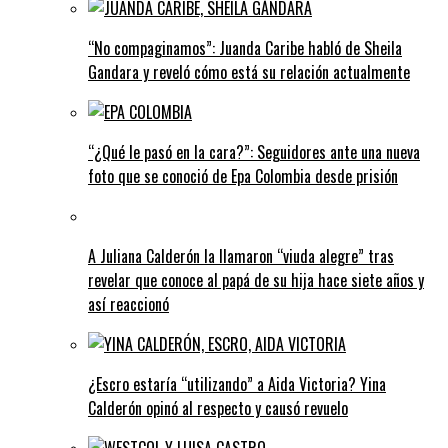
“No compaginamos”: Juanda Caribe habló de Sheila
Gandara y reveló cómo está su relación actualmente
“¿Qué le pasó en la cara?”: Seguidores ante una nueva
foto que se conoció de Epa Colombia desde prisión
A Juliana Calderón la llamaron “viuda alegre” tras
revelar que conoce al papá de su hija hace siete años y
así reaccionó
¿Escro estaría “utilizando” a Aida Victoria? Yina
Calderón opinó al respecto y causó revuelo