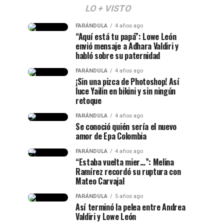
LO + VISTO
FARÁNDULA
4 años ago
“Aquí está tu papá”: Lowe León
envió mensaje a Adhara Valdiri y
habló sobre su paternidad
FARÁNDULA
4 años ago
¡Sin una pizca de Photoshop! Así
luce Yailin en bikini y sin ningún
retoque
FARÁNDULA
4 años ago
Se conoció quién sería el nuevo
amor de Epa Colombia
FARÁNDULA
4 años ago
“Estaba vuelta mier…”: Melina
Ramírez recordó su ruptura con
Mateo Carvajal
FARÁNDULA
5 años ago
Así terminó la pelea entre Andrea
Valdiri y Lowe León