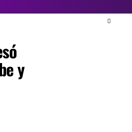
esó
be y