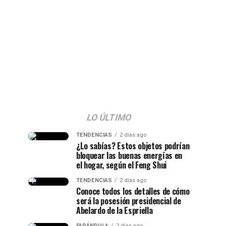
LO ÚLTIMO
TENDENCIAS
2 días ago
¿Lo sabías? Estos objetos podrían
bloquear las buenas energías en
el hogar, según el Feng Shui
TENDENCIAS
2 días ago
Conoce todos los detalles de cómo
será la posesión presidencial de
Abelardo de la Espriella
FARÁNDULA
2 días ago