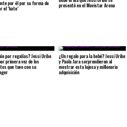
bebé el día que Jessi Uribe se
ente por él por su forma de
presentó en el Movistar Arena
r el ‘hate’
ión por regalías? Jessi Uribe
¿Un regalo para la bebé? Jessi Uribe
por primera vez de los
y Paola Jara sorprendieron al
ctos que tuvo con su
mostrar esta lujosa y millonaria
ager
adquisición