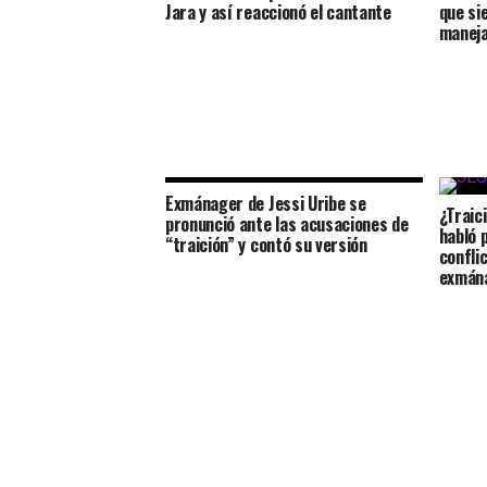
Jara y así reaccionó el cantante
que si
maneja
Exmánager de Jessi Uribe se
¿Traic
pronunció ante las acusaciones de
habló 
“traición” y contó su versión
confli
exmán