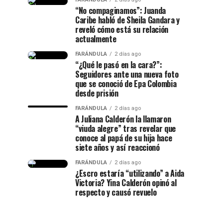
“No compaginamos”: Juanda
Caribe habló de Sheila Gandara y
reveló cómo está su relación
actualmente
FARÁNDULA
2 días ago
“¿Qué le pasó en la cara?”:
Seguidores ante una nueva foto
que se conoció de Epa Colombia
desde prisión
FARÁNDULA
2 días ago
A Juliana Calderón la llamaron
“viuda alegre” tras revelar que
conoce al papá de su hija hace
siete años y así reaccionó
FARÁNDULA
2 días ago
¿Escro estaría “utilizando” a Aida
Victoria? Yina Calderón opinó al
respecto y causó revuelo