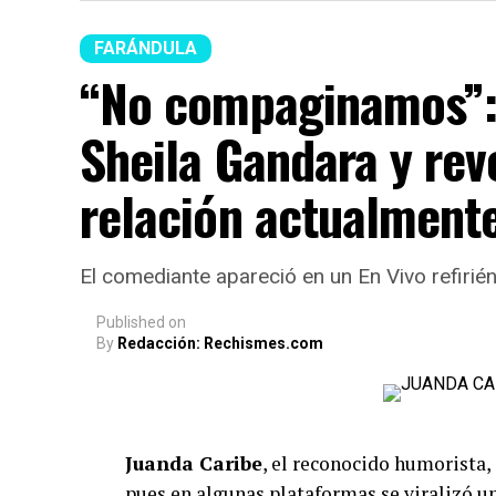
FARÁNDULA
“No compaginamos”: 
Sheila Gandara y rev
relación actualment
El comediante apareció en un En Vivo refirié
Published
on
By
Redacción: Rechismes.com
Juanda Caribe
, el reconocido humorista,
pues en algunas plataformas se viralizó un