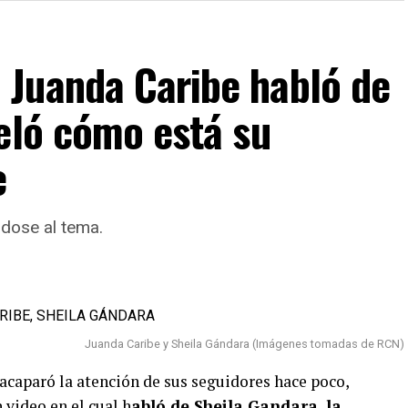
Juanda Caribe habló de
eló cómo está su
e
ndose al tema.
Juanda Caribe y Sheila Gándara (Imágenes tomadas de RCN)
 acaparó la atención de sus seguidores hace poco,
 video en el cual h
abló de Sheila Gandara, la