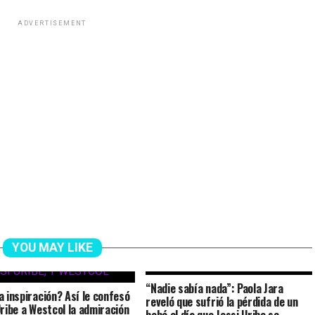
ADVERTISEMENT
YOU MAY LIKE
“Nadie sabía nada”: Paola Jara
a inspiración? Así le confesó
reveló que sufrió la pérdida de un
Uribe a Westcol la admiración