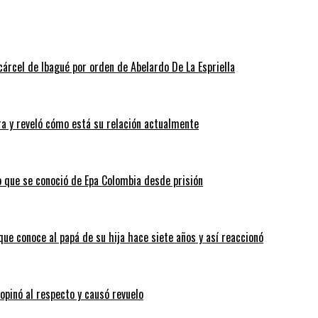
cárcel de Ibagué por orden de Abelardo De La Espriella
a y reveló cómo está su relación actualmente
o que se conoció de Epa Colombia desde prisión
que conoce al papá de su hija hace siete años y así reaccionó
 opinó al respecto y causó revuelo