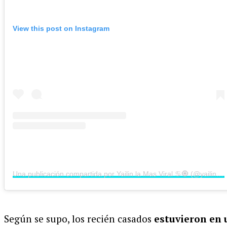
View this post on Instagram
Una publicación compartida por Yailin la Mas Viral ♋️🧿 (@yailinlamasviralreal)
Según se supo, los recién casados
estuvieron en 