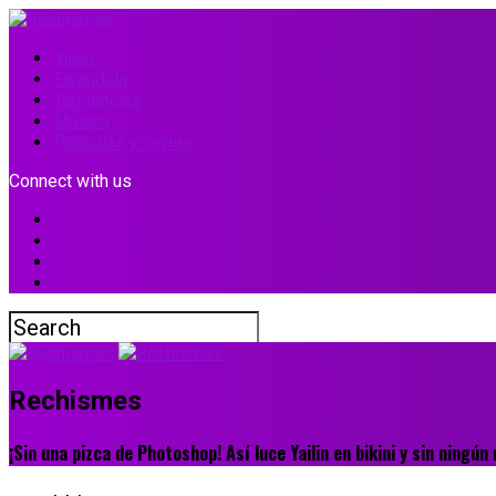
Inicio
Farándula
Tendencias
Música
Películas y series
Connect with us
Rechismes
¡Sin una pizca de Photoshop! Así luce Yailin en bikini y sin ningú