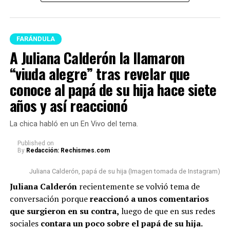
en la actualidad
es ser un buen papá y mantener una
buena relación con su expareja por el bienestar de
“Una cartagenera te libertará,
su hija.
Epa Colombia”, expresó.
FARÁNDULA
“Ese es el único compromiso
A Juliana Calderón la llamaron
“viuda alegre” tras revelar que
que yo tengo con la vida, ser
Sin duda alguna, este anuncio causó emoción entre los
seguidores de
Epa
. Sin embargo, cabe señalar que hubo
conoce al papá de su hija hace siete
buen papá (…) Muchas vainas
otro hecho que también se volvió muy comentado
años y así reaccionó
que las sacan de contexto,
respecto a la apariencia de la empresaria.
estamos llevando una relación
La chica habló en un En Vivo del tema.
Lee también: A Juliana Calderón la llamaron “viuda
cordial y respetuosa (…)
alegre” tras revelar que conoce al papá de su hija
Published
on
By
Redacción: Rechismes.com
Estamos cumpliendo con lo que
hace siete años y así reaccionó
nos toca”, concluyó.
Juliana Calderón, papá de su hija (Imagen tomada de Instagram)
En esta ocasión, algunas personas n
o pasaron por alto
Juliana Calderón
recientemente se volvió tema de
que la bogotana ha tenido algunos cambios físicos
.
conversación porque
reaccionó a unos comentarios
Por un lado, señalaron que s
e le vio con una tonalidad
@rutelgamy
#seguidores
#viraltiktok
#soyjuandacaribe
que surgieron en su contra,
luego de que en sus redes
de cabello diferente
y además, algunos usuarios
#soyjuandacaribeshow
#hija
♬ sonido original –
sociales
contara un poco sobre el papá de su hija.
comentaron que l
a empresaria se habría realizado