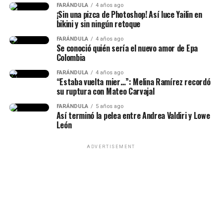
FARÁNDULA
4 años ago
desde hace siete años.
¡Sin una pizca de Photoshop! Así luce Yailin en
bikini y sin ningún retoque
“Lo conocí hace siete años, ha
FARÁNDULA
4 años ago
Se conoció quién sería el nuevo amor de Epa
sido la historia de amor más
Colombia
impactante de la historia y, a
FARÁNDULA
4 años ago
“Estaba vuelta mier…”: Melina Ramírez recordó
pesar de muchos bajos y altos,
su ruptura con Mateo Carvajal
siempre estuvo para mí”, había
Epa Colombia y su abogada (Imagen
FARÁNDULA
5 años ago
Así terminó la pelea entre Andrea Valdiri y Lowe
dicho.
tomada de IG Rechismes)
León
ADVERTISEMENT
(Recuerda dar clic en la imagen)