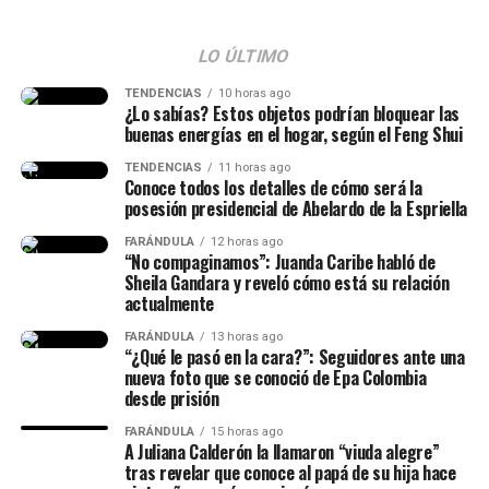
con ese tema, porque mucha
gente no entendió esa parte.
LO ÚLTIMO
Hice la historia diciendo hace
TENDENCIAS
10 horas ago
¿Lo sabías? Estos objetos podrían bloquear las
cuánto conocí al papá de mi
buenas energías en el hogar, según el Feng Shui
hija, lo conocí hace siete años
TENDENCIAS
11 horas ago
Conoce todos los detalles de cómo será la
(…) Duramos un tiempo
posesión presidencial de Abelardo de la Espriella
separados y cantidad de cosas
FARÁNDULA
12 horas ago
(…) No diré nada hasta que él
“No compaginamos”: Juanda Caribe habló de
Sheila Gandara y reveló cómo está su relación
quiera hablar del tema”,
actualmente
señaló.
FARÁNDULA
13 horas ago
“¿Qué le pasó en la cara?”: Seguidores ante una
nueva foto que se conoció de Epa Colombia
desde prisión
Finalmente, la chica dejó en evidencia que durante ese
lapso de tiempo no siempre estuvieron juntos, y
FARÁNDULA
15 horas ago
A Juliana Calderón la llamaron “viuda alegre”
tuvieron idas y venidas.
tras revelar que conoce al papá de su hija hace