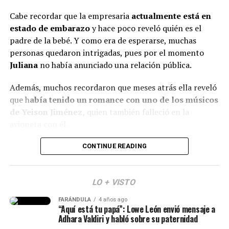
MIRANDA RUTH
algunos procedimientos estéticos en su rostro.
Cabe recordar que la empresaria
actualmente está en
estado de embarazo
y hace poco reveló quién es el
De hecho, varios la notaron diferente y cuestionaron al
padre de la bebé. Y como era de esperarse, muchas
respecto.
personas quedaron intrigadas, pues por el momento
“¿Qué le pasó en la cara?”, “
Se ve súper inyectada,
Juliana
no había anunciado una relación pública.
muchos rellenos”
, “¿No están viendo sus labios y
Además, muchos recordaron que meses atrás ella reveló
perfilamiento?”, “
Se dañó el rostro”
, comentaron.
que h
abía tenido un romance con uno de los músicos
Finalmente, otro grupo de personas señaló que veían
de Yeison Jiménez,
quien también falleció en la
bien a
Epa
y que sería normal verla con algunos cambios
avioneta con él.
debido al tiempo que ha pasado.
Lee también: ¿Escro estaría “utilizando” a Aida
CONTINUE READING
(Recuerda dar clic en la imagen)
Victoria? Yina Calderón opinó al respecto y causó
revuelo
LO + VISTO
Y en este caso, todos estos hechos generaron muchas
FARÁNDULA
4 años ago
reacciones y se avivaron luego de que Calderón contara,
“Aquí está tu papá”: Lowe León envió mensaje a
en una dinámica de preguntas y respuestas en sus
Adhara Valdiri y habló sobre su paternidad
historias de Instagram, q
ue conoce al papá de su niña