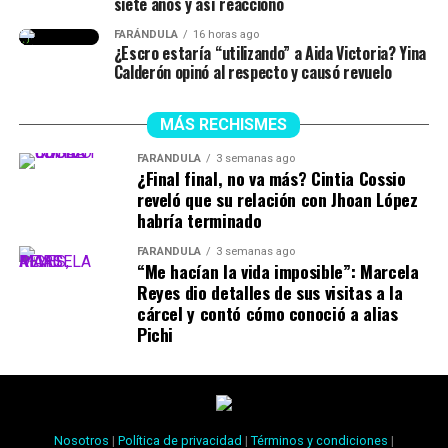
siete años y así reaccionó
@juliethpaolaberdu7
#LIVEIncentiveProgram
FARÁNDULA
16 horas ago
#SideHustleLIVE
#PaidPartnership
#yinacalderonoficial
¿Escro estaría “utilizando” a Aida Victoria? Yina
#julianacalderon
♬ sonido original – Julieth
Calderón opinó al respecto y causó revuelo
MÁS RECHISMES
FARÁNDULA
3 semanas ago
¿Final final, no va más? Cintia Cossio
reveló que su relación con Jhoan López
habría terminado
FARÁNDULA
3 semanas ago
“Me hacían la vida imposible”: Marcela
Reyes dio detalles de sus visitas a la
cárcel y contó cómo conoció a alias
Pichi
Nosotros
|
Política de privacidad
|
Términos y condiciones
|