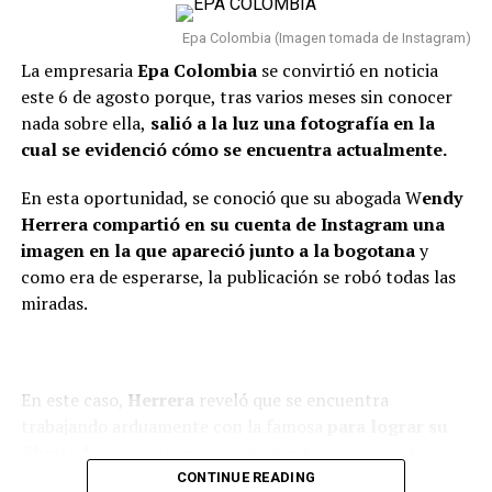
“Van dos meses. Hoy, después
de dos meses, estoy
Epa Colombia (Imagen tomada de Instagram)
totalmente tranquilo, estoy
La empresaria
Epa Colombia
se convirtió en noticia
este 6 de agosto porque, tras varios meses sin conocer
bien. Incluso, para que dejen el
nada sobre ella,
salió a la luz una fotografía en la
tema ahí también, con la
cual se evidenció cómo se encuentra actualmente.
mamá de la niña estoy bien.
En esta oportunidad, se conoció que su abogada W
endy
Como se lo dije a ella, tal vez
Herrera compartió en su cuenta de Instagram una
en algunas vainas no
imagen en la que apareció junto a la bogotana
y
como era de esperarse, la publicación se robó todas las
compaginamos, se acabó lo
miradas.
que se acabó y nos toca luchar
por ser buenos papás”,
confesó.
En este caso,
Herrera
reveló que se encuentra
trabajando arduamente con la famosa
para lograr su
libertad
y envió un mensaje bastante esperanzador al
Finalmente,
Caribe
reiteró que su mayor compromiso
respecto.
CONTINUE READING