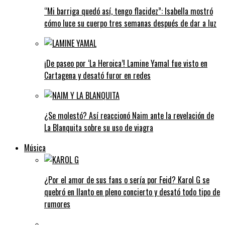
“Mi barriga quedó así, tengo flacidez”: Isabella mostró
cómo luce su cuerpo tres semanas después de dar a luz
¡De paseo por ‘La Heroica’! Lamine Yamal fue visto en
Cartagena y desató furor en redes
¿Se molestó? Así reaccionó Naim ante la revelación de
La Blanquita sobre su uso de viagra
Música
¿Por el amor de sus fans o sería por Feid? Karol G se
quebró en llanto en pleno concierto y desató todo tipo de
rumores