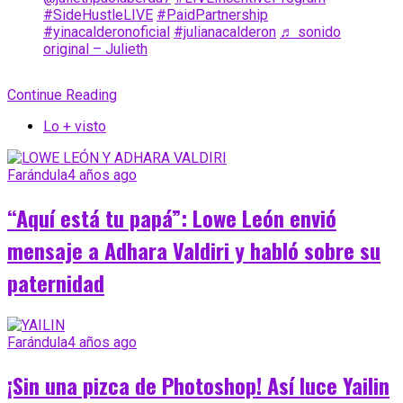
#SideHustleLIVE
#PaidPartnership
#yinacalderonoficial
#julianacalderon
♬ sonido
original – Julieth
Continue Reading
Lo + visto
Farándula
4 años ago
“Aquí está tu papá”: Lowe León envió
mensaje a Adhara Valdiri y habló sobre su
paternidad
Farándula
4 años ago
¡Sin una pizca de Photoshop! Así luce Yailin