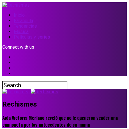
Inicio
Farándula
Tendencias
Música
Películas y series
Connect with us
Rechismes
Aida Victoria Merlano reveló que no le quisieron vender una
camioneta por los antecedentes de su mamá