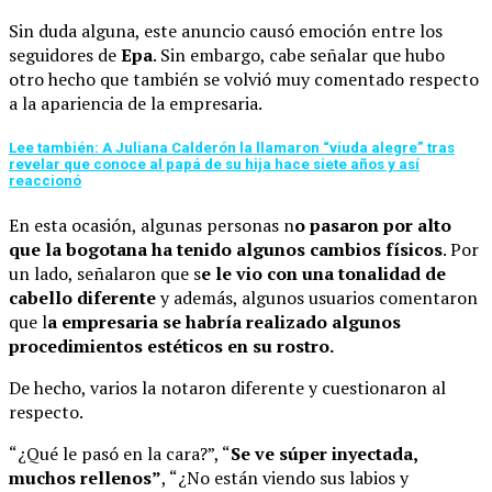
Sin duda alguna, este anuncio causó emoción entre los
seguidores de
Epa
. Sin embargo, cabe señalar que hubo
otro hecho que también se volvió muy comentado respecto
a la apariencia de la empresaria.
Lee también: A Juliana Calderón la llamaron “viuda alegre” tras
revelar que conoce al papá de su hija hace siete años y así
reaccionó
En esta ocasión, algunas personas n
o pasaron por alto
que la bogotana ha tenido algunos cambios físicos
. Por
un lado, señalaron que s
e le vio con una tonalidad de
cabello diferente
y además, algunos usuarios comentaron
que l
a empresaria se habría realizado algunos
procedimientos estéticos en su rostro.
De hecho, varios la notaron diferente y cuestionaron al
respecto.
“¿Qué le pasó en la cara?”, “
Se ve súper inyectada,
muchos rellenos”
, “¿No están viendo sus labios y