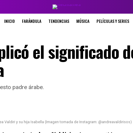
INICIO
FARÁNDULA
TENDENCIAS
MÚSICA
PELÍCULAS Y SERIES
licó el significado d
a
uesto padre árabe.
a Valdiri y su hija Isabella (Imagen tomada de Instagram: @andreavaldirisos)