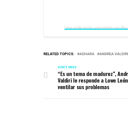
Una publicación compartida por Re
RELATED TOPICS:
ADHARA
ANDREA VALDIR
DON'T MISS
“Es un tema de madurez”, And
Valdiri le responde a Lowe León
ventilar sus problemas