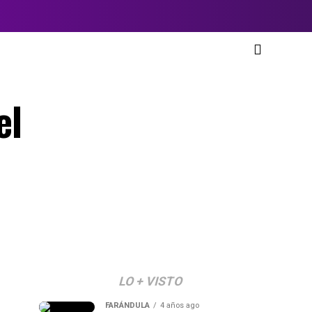
el
LO + VISTO
FARÁNDULA
4 años ago