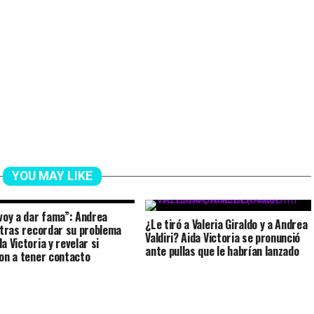
YOU MAY LIKE
 voy a dar fama”: Andrea
¿Le tiró a Valeria Giraldo y a Andrea
i tras recordar su problema
Valdiri? Aida Victoria se pronunció
a Victoria y revelar si
ante pullas que le habrían lanzado
ron a tener contacto