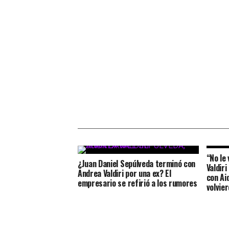
“No le
¿Juan Daniel Sepúlveda terminó con
Valdir
Andrea Valdiri por una ex? El
con Aid
empresario se refirió a los rumores
volvie