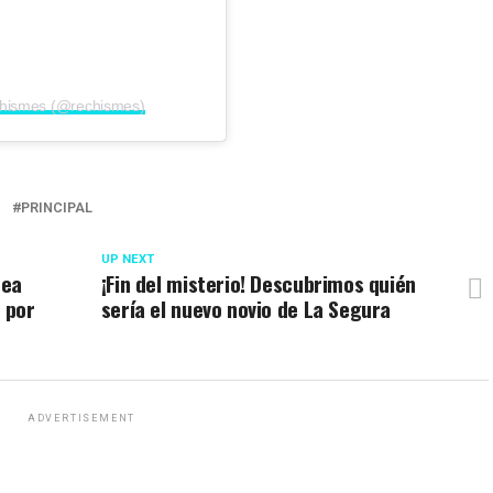
chismes (@rechismes)
I
PRINCIPAL
UP NEXT
rea
¡Fin del misterio! Descubrimos quién
 por
sería el nuevo novio de La Segura
ADVERTISEMENT