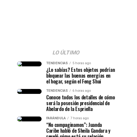
LO ÚLTIMO
TENDENCIAS
5 horas ago
¿Lo sabías? Estos objetos podrían
bloquear las buenas energías en
el hogar, según el Feng Shui
TENDENCIAS
6 horas ago
Conoce todos los detalles de cómo
será la posesión presidencial de
Abelardo de la Espriella
FARÁNDULA
7 horas ago
“No compaginamos”: Juanda
Caribe habló de Sheila Gandara y
reveló cómo está su relación