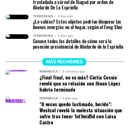
descentralización deja de
trasladada a cárcel de Ibagué por orden de
Abelardo De La Espriella
ser un discurso para
TENDENCIAS
3 días ago
convertirse en una realidad.
¿Lo sabías? Estos objetos podrían bloquear las
buenas energías en el hogar, según el Feng Shui
TENDENCIAS
4 días ago
La Patria Milagro se
Conoce todos los detalles de cómo será la
posesión presidencial de Abelardo de la Espriella
construye desde las
regiones, porque cuando
MÁS RECHISMES
las regiones prosperan,
FARÁNDULA
3 semanas ago
prospera Colombia.
¿Final final, no va más? Cintia Cossio
reveló que su relación con Jhoan López
habría terminado
El…
FARÁNDULA
4 días ago
pic.twitter.com/ZNpcZVzUqh
“A veces quedo lastimado, herido”:
Westcol reveló la molesta situación que
sufre tras tener 1nt1mid5d con Luisa
— Abelardo De La
Castro