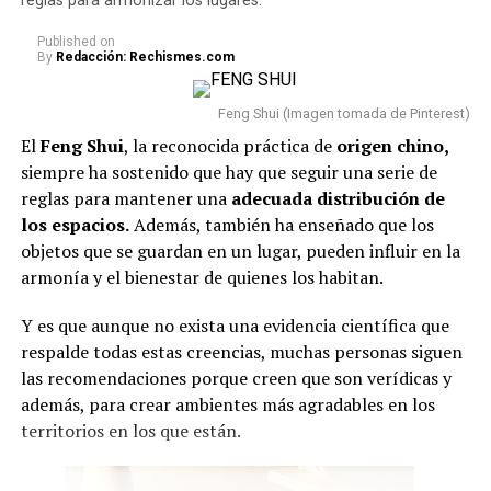
reglas para armonizar los lugares.
año, la familia confirmó que
se encontraba bajo
Published
on
seguimiento médico
y pidió respeto frente a las
By
Redacción: Rechismes.com
versiones y especulaciones que circulaban sobre su
estado. En ese entonces, se llegó a decir que el hombre
Feng Shui (Imagen tomada de Pinterest)
había fallecido.
El
Feng Shui
, la reconocida práctica de
origen chino,
siempre ha sostenido que hay que seguir una serie de
Y pese a que por unas semanas mostró evolución, el
reglas para mantener una
adecuada
distribución de
pasado 7 de agosto,
Jorge
no le ganó la batalla a la
los espacios.
Además, también ha enseñado que los
muerte y murió en un centro médico de Rosario, ciudad
objetos que se guardan en un lugar, pueden influir en la
en la que nació. Es preciso resaltar que aún se conocen
armonía y el bienestar de quienes los habitan.
mayores detalles sobre las circunstancias de su muerte.
Y es que aunque no exista una evidencia científica que
Lee también: “Y el verano rosa ahora es un
respalde todas estas creencias, muchas personas siguen
invierno”: Karol G estrenó su nuevo álbum y fans
las recomendaciones porque creen que son verídicas y
descubrieron posibles referencias a Feid
además, para crear ambientes más agradables en los
Hasta el momento, esta noticia ha causado tristeza
territorios en los que están.
entre los seguidores del astro argentino, quienes
rápidamente enviaron mensajes de solidaridad. Cabe