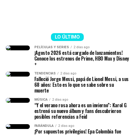
descentralización deja de
ser un discurso para
convertirse en una realidad.
La Patria Milagro se
construye desde las
LO ÚLTIMO
regiones, porque cuando
PELÍCULAS Y SERIES
2 días ago
¡Agosto 2026 está cargado de lanzamientos!
las regiones prosperan,
Conoce los estrenos de Prime, HBO Max y Disney
+
prospera Colombia”,
TENDENCIAS
2 días ago
escribió.
Falleció Jorge Messi, papá de Lionel Messi, a sus
68 años: Esto es lo que se sabe sobre su
muerte
Mi posesión será mucho
MÚSICA
2 días ago
“Y el verano rosa ahora es un invierno”: Karol G
más que una ceremonia.
estrenó su nuevo álbum y fans descubrieron
Será la primera
posibles referencias a Feid
demostración de que la
FARÁNDULA
2 días ago
¡Por supuestos privilegios! Epa Colombia fue