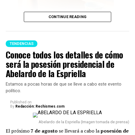
mencionar que por ahora Lionel no ha realizado un
pronunciamiento público sobre el fallecimiento de su
CONTINUE READING
padre.
Murió Jorge Messi, el papá
de Lionel Messi, así lo
TENDENCIAS
Conoce todos los detalles de cómo
comunicaba el sanatorio
será la posesión presidencial de
Centro, a través de su
Feng Shui (Imagen tomada de Pinterest)
Abelardo de la Espriella
Director Médico.
pic.twitter.com/mUt8oLXegy
A continuación te presentamos algunos consejos,
Estamos a pocas horas de que se lleve a cabo este evento
respecto a qué
artículos no se deberían tener en un
político.
hogar porque podrían acumular malas energías:
— Gabriel Castro
Published
on
By
Redacción: Rechismes.com
(@GabrielCastroOK)
1. Uno de los principales reglas es
evitar acumular
objetos rotos o dañados.
Cosas como espejos partidos,
August 8, 2026
Abelardo de la Espriella (Imagen tomada de prensa)
relojes que no funcionan o electrodomésticos sin
El próximo
7 de agosto
se llevará a cabo la
posesión de
funcionamiento suelen asociarse con el estancamiento y