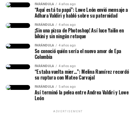
p
ermitir que la energía circule libremente.
Secretaría General Iberoamericana, Marruecos,
FARÁNDULA
4 años ago
“Aquí está tu papá”: Lowe León envió mensaje a
Guatemala, México, Alemania, Curazao, Perú, Suecia
Adhara Valdiri y habló sobre su paternidad
5 Para finalizar,
se recomienda no tener en la entrada
y Uruguay.
principal de la casa nada que obstaculice el camino.
FARÁNDULA
4 años ago
¡Sin una pizca de Photoshop! Así luce Yailin en
Cualquier elemento allí puede generar una sensación de
Además, ya se confirmó la asistencia de 14 jefes de
bikini y sin ningún retoque
desorden y dificultar el ingreso de nuevas
Estado a la ceremonia. Ellos son: J
avier Milei, de
oportunidades, según esta práctica.
Argentina; Daniel Noboa, de Ecuador; José Antonio
FARÁNDULA
4 años ago
Se conoció quién sería el nuevo amor de Epa
Kast, de Chile; Santiago Peña, de Paraguay; José
Colombia
Raúl Mulino, de Panamá; Luis Abinader, de
FARÁNDULA
4 años ago
República Dominicana; Nasry Asfura, de Honduras;
“Estaba vuelta mier…”: Melina Ramírez recordó
y Gilmar Pisas, de Curazao, en representación del
su ruptura con Mateo Carvajal
Reino de los Países Bajos.
Asimismo, estarán
FARÁNDULA
5 años ago
presentes los
vicepresidentes de Perú y Guatemala.
Así terminó la pelea entre Andrea Valdiri y Lowe
León
Lee también: “No compaginamos”: Juanda Caribe
habló de Sheila Gandara y reveló cómo está su
ADVERTISEMENT
relación actualmente
Con respecto a los expresidentes del país, asistirán
Iván