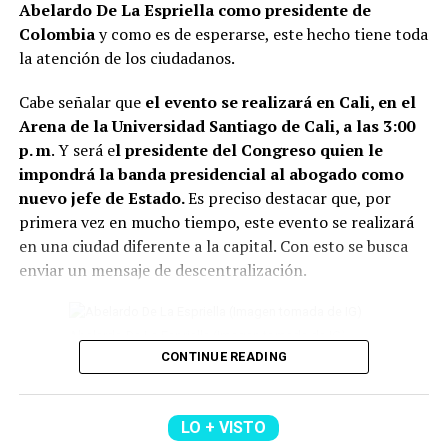
Abelardo De La Espriella como presidente de
la dificultad para avanzar.
Colombia
y como es de esperarse, este hecho tiene toda
la atención de los ciudadanos.
2. También se recomiend
a deshacerse de la ropa que
lleva años guardada y sin usarse.
Además de ocupar
Cabe señalar que
el evento se realizará en Cali, en el
espacio innecesario en el closet, conservar estas
Arena de la Universidad Santiago de Cali, a las 3:00
prendas pueden dificultar la sensación de renovación
p. m
. Y será e
l presidente del Congreso quien le
del ambiente.
impondrá la banda presidencial al abogado como
nuevo jefe de Estado.
Es preciso destacar que, por
Lee también: Conoce todos los detalles de cómo
primera vez en mucho tiempo, este evento se realizará
será la posesión presidencial de Abelardo de la
en una ciudad diferente a la capital. Con esto se busca
Espriella
enviar un mensaje de descentralización.
3 Otro elemento para tener en cuenta, son
eliminar las
plantas en casa que están secas o marchitas.
Abelardo De La Espriella (Imagen tomada de IG)
Conservarlas puede significar perder vitalidad.
CONTINUE READING
4 Un tip más, es evitar el exceso de objetos debajo de la
Por otro lado, se conoció que varias delegaciones
cama. Para el Feng Shui, este espacio debe permanecer
internacionales estarán presentes, entre las que se
LO + VISTO
lo más despejado posible para favorecer el descanso y
destacan las de
El Salvador, Portugal, Corea, la