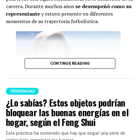
carrera. Durante muchos años
se desempeñó como su
representante
y estuvo presente en diferentes
momentos de su trayectoria futbolística.
CONTINUE READING
TENDENCIAS
¿Lo sabías? Estos objetos podrían
bloquear las buenas energías en el
Lionel Messi y su papá (Imagen tomada de prensa)
hogar, según el Feng Shui
Y en este caso, se supo que Messi venía atravesando una
Esta práctica ha sostenido que hay que seguir una serie de
delicada situación de salud. De hecho, desde junio de este