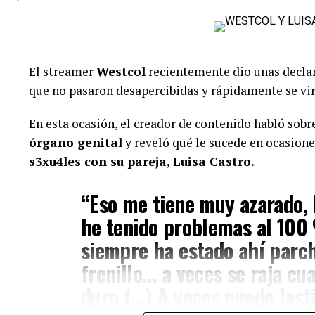
Luego de esto, Calderón manifestó que la barranqui
debería enfocarse en sus proyectos, en lugar de cen
El streamer
Westcol
recientemente dio unas decla
“Ese man la está usando (…)
que no pasaron desapercibidas y rápidamente se vir
conocía nadie en Colombia, 
En esta ocasión, el creador de contenido habló sobr
bien tonta. Le pasó con tod
órgano genital
y reveló qué le sucede en ocasion
Ese man no lo conoce nadie, 
s3xu4les con su pareja, Luisa Castro.
publicidad a él. ¿Que el man
“Eso me tiene muy azarado, 
ese cuento, a ese cuento le f
he tenido problemas al 100
tuviera, Aida tiene. ¿Qué ne
siempre ha estado ahí parch
meterse con semejante man 
frenillo… a veces se raja cu
duro (…) A veces quedo last
Lee también: “A veces quedo lastimado, herido”: We
sufre tras tener 1nt1mid5d con Luisa Castro