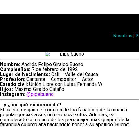
Luisa Castro y Westcol (Imagen 
Nosotros
|
P
Cabe señalar que el joven indicó que esta situación
únicamente durante su relación con Castro. Sin emb
sobrellevar el problema.
Nombre:
Andrés Felipe Giraldo Bueno
Cumpleaños:
7 de febrero de 1992
Lee también: “Mi barriga quedó así, tengo flacidez
Lugar de Nacimiento:
Cali – Valle del Cauca
Profesión:
Cantante – Compositor – Actor
tres semanas después de dar a luz
Estado civil:
Unión Libre con Luisa Fernanda W
Hijos:
Máximo Giraldo Cataño
Finalmente,
Westcol
contó que ha buscado solucio
Instagram:
@pipebueno
posibilidad de someterse a una circuncisión.
N
…y ¿por qué es conocido?
El caleño se ganó el corazón de los fanáticos de la música
decisión por algo en concreto.
popular gracias a sus numerosos éxitos. Además, es
considerado como uno de los personajes más guapos de la
farándula colombiana haciéndole honor a su apellido ‘Bueno’.
“Esa operación es muy brus