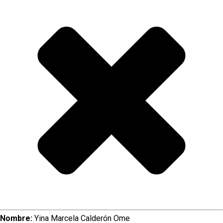
me pondrían unos puntos qu
desaparecer solos, pero que
parar (…) ¿Y uno cómo contro
parolo? (…) Y que no puedo 
sexuales en dos meses”, con
@manuclipss_
#westcol #colombia
♬ sonido original – Manu Cl
Nombre:
Yina Marcela Calderón Ome