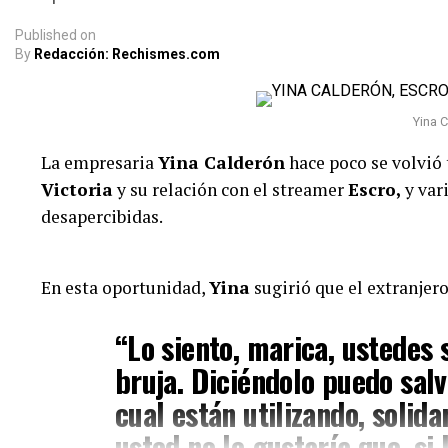
Published
on
By
Redacción: Rechismes.com
Yina 
La empresaria
Yina Calderón
hace poco se volvió
Victoria
y su relación con el streamer
Escro,
y var
desapercibidas.
Juliana Calderón (Im
tomada de IG)
En esta oportunidad,
Yina
sugirió que el extranjero
Y hace unas horas, la empresaria decidió aclarar al
“Lo siento, marica, ustedes
palabras y responder a los señalamientos. Según se
bruja. Diciéndolo puedo salv
una “viuda alegre” y ella reaccionó al respecto
cual están utilizando, solid
“La viuda alegre, ve. Me da ris
usted no le gustaría que, si 