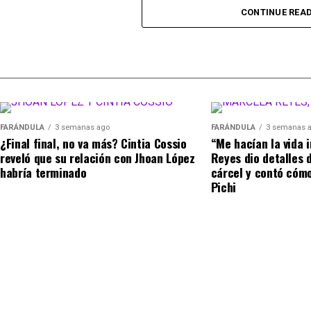
no me gusta. Es muy incóm
CONTINUE REA
porque, obviamente… no qu
Finalmente, las palabras de
Calderón
se viralizaro
sus propias conclusiones.
detalle, mi mujer me ama m
inicialmente.
Cabe señalar que muchas personas concordaron co
@kimetsu2025
yina habla de Aida y Escro
#yinacalderonof
Y agregó: “Por ejemplo, no
#teamyinacalderon
#chismesito
♬ sonido original – 𝕶𝖎𝖒𝖊𝖙
FARÁNDULA
3 semanas ago
FARÁNDULA
3 semanas 
porque mi mujer me ama muc
¿Final final, no va más? Cintia Cossio
“Me hacían la vida 
la fricción es diferente. Cu
reveló que su relación con Jhoan López
Reyes dio detalles d
habría terminado
cárcel y contó cómo
jacuzzi es cuando se pone 
Pichi
he vivido con eso”.