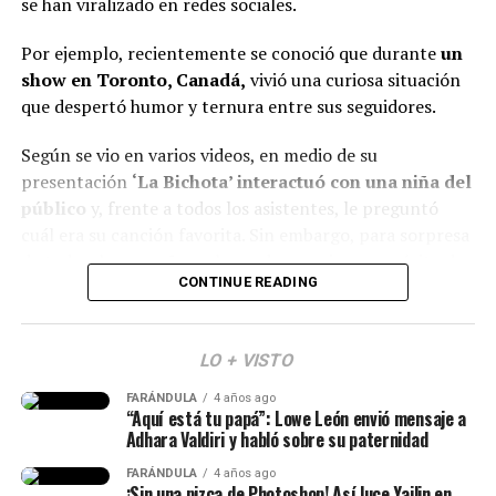
se han viralizado en redes sociales.
Dichavate — Ya Ice Dilan, Rey Tony, Helabusador,
JipMusic Global, Dj Honda
Por ejemplo, recientemente se conoció que durante
un
TUKI TUKIE — Kris R., GeezyDee, Flame
火炎
show en Toronto, Canadá,
vivió una curiosa situación
que despertó humor y ternura entre sus seguidores.
SUPERSTARE — Blessd, Los Money Makers
Todo Lo Fue — Lenin Ramírez
Según se vio en varios videos, en medio de su
presentación
‘La Bichota’ interactuó con una niña del
Pico Y Chao (W Sound 08) — W Sound, Kris R., Ovy
público
y, frente a todos los asistentes, le preguntó
On The Drums
cuál era su canción favorita. Sin embargo, para sorpresa
50 MIL PIEZ – Feid y Granuja
de todos, la pequeña en lugar de mencionar un éxito de
CONTINUE READING
SWIM — BTS
la artista,
respondió que era ‘Dai Dai’, de Shakira.
MERO TOTEE — Blessd, De La Rose, Los Money
(Recuerda dar clic en la imagen)
Makers
LO + VISTO
4 Life — Kris R.
FARÁNDULA
4 años ago
“Aquí está tu papá”: Lowe León envió mensaje a
Adhara Valdiri y habló sobre su paternidad
FARÁNDULA
4 años ago
¡Sin una pizca de Photoshop! Así luce Yailin en