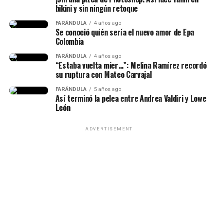
bikini y sin ningún retoque
FARÁNDULA
4 años ago
Se conoció quién sería el nuevo amor de Epa
Colombia
FARÁNDULA
4 años ago
“Estaba vuelta mier…”: Melina Ramírez recordó
su ruptura con Mateo Carvajal
FARÁNDULA
5 años ago
Así terminó la pelea entre Andrea Valdiri y Lowe
Por otra parte, otro momento que dio de qué hablar de
León
este concierto fue u
n incómodo episodio que vivió
Karol con un hombre.
Según se observó, en imágenes
ADVERTISEMENT
que están circulando en redes sociales, un fan logró
burlar el esquema de seguridad de la famosa y se le subió
a la tarima.
Lee también: ¡Se viene música nueva! Karol G
emocionó a sus fans tras anunciar el lanzamiento
de su álbum, ‘No Me Arrepiento De Sentir Tanto’