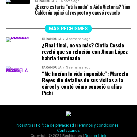
FARÁNDULA
14 horas ago
¿Escro estaría “utilizando” a Aida Victoria? Yina
Calderón opinó al respecto y causó revuelo
MÁS RECHISMES
FARÁNDULA
3 semanas ago
¿Final final, no va más? Cintia Cossio
reveló que su relación con Jhoan López
habría terminado
FARÁNDULA
3 semanas ago
“Me hacían la vida imposible”: Marcela
Reyes dio detalles de sus visitas a la
cárcel y contó cómo conoció a alias
Pichi
Nosotros
|
Política de privacidad
|
Términos y condiciones
|
Contáctanos
Copyright © 2021 Rechismes |
Design L-ink