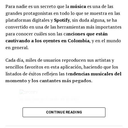
se debía a la emoción que estaba viviendo junto a
Para nadie es un secreto que la
música
es una de las
ellos.
grandes protagonistas en todo lo que se muestra en las
plataformas digitales y
Spotify
, sin duda alguna, se ha
“Me siento supremamente
convertido en una de las herramientas más importantes
agradecida por el amor que me
para conocer cuáles son las ca
nciones que están
cautivando a los oyentes en Colombia
dan siempre. Siento que
, y en el mundo
en general.
cuando me paro en este
escenario, vivo una realidad
Cada día, miles de usuarios reproducen sus artistas y
sencillos favoritos en esta aplicación, haciendo que los
diferente. Como que ustedes
listados de éxitos reflejen las te
ndencias musicales del
me demuestran que me
momento y los cantantes más pegados.
quieren, me apoyan, me
acompañan. Gracias”, expresó.
Spotify (Imagen tomada de Spotify)
CONTINUE READING
De hecho, en los últimos días, varios artistas han
No obstante, pese a estas palabras, algunas personas
logrado posicionarse entre los más escuchados del país,
señalaron que la artista parecía estar atravesando un
destacándose por la viralidad que han tomado sus