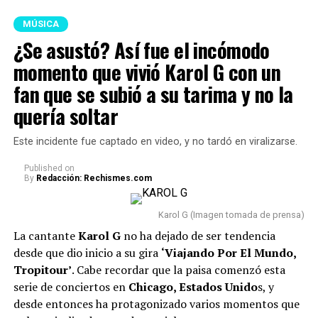
momento de tristeza y que sus lágrimas tal vez podrían
estrenos dentro de la industria.
En este caso, en el
tener un trasfondo diferente al que expresó sobre el
MÚSICA
reciente ranking del ‘
Top 50 Colombia actualizado
escenario.
¿Se asustó? Así fue el incómodo
por Spotif
y’, se evidenció que los exponentes urbanos y
momento que vivió Karol G con un
sonidos de este tipo, continúan conquistando al público,
De hecho, algunos usuarios rumoran que p
odría
al igual que algunas propuestas musicales
fan que se subió a su tarima y no la
tratarse de situaciones personales que estaría
internacionales que han logrado convertirse entre las
atravesando o, incluso, por Feid.
quería soltar
favoritas de los colombianos.
@markoentodo
🥹❤️ @Karol G
♬ sonido original –
Este incidente fue captado en video, y no tardó en viralizarse.
Lee también: “Fui víctima de abvs6 s3xua7 de
Markoentodo
Rafael Poveda”: Salieron a la luz los testimonios de
Published
on
By
Redacción: Rechismes.com
las presuntas víctimas que acusan al periodista
A continuación, presentamos el
top 10 de las
Karol G (Imagen tomada de prensa)
canciones más escuchadas
en el país y que
La cantante
Karol G
no ha dejado de ser tendencia
actualmente ocupan las primeras posiciones en dicho
desde que dio inicio a su gira
‘Viajando Por El Mundo,
listado:
Tropitour’
. Cabe recordar que la paisa comenzó esta
serie de conciertos en
Chicago, Estados Unido
s, y
GAMINAE — Kris R., Los Money Makers
desde entonces ha protagonizado varios momentos que