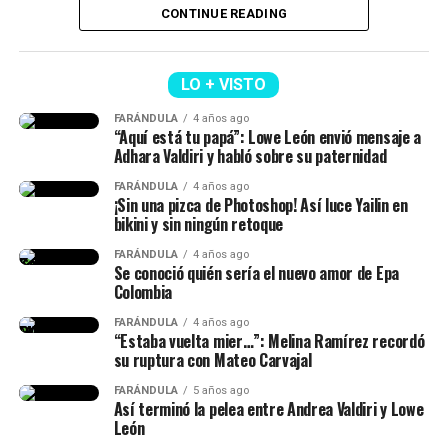
CONTINUE READING
SWIM — BTS
la artista,
respondió que era ‘Dai Dai’, de Shakira.
MERO TOTEE — Blessd, De La Rose, Los Money
(Recuerda dar clic en la imagen)
Makers
LO + VISTO
4 Life — Kris R.
FARÁNDULA
4 años ago
“Aquí está tu papá”: Lowe León envió mensaje a
Adhara Valdiri y habló sobre su paternidad
FARÁNDULA
4 años ago
¡Sin una pizca de Photoshop! Así luce Yailin en
bikini y sin ningún retoque
FARÁNDULA
4 años ago
Se conoció quién sería el nuevo amor de Epa
Colombia
FARÁNDULA
4 años ago
“Estaba vuelta mier…”: Melina Ramírez recordó
su ruptura con Mateo Carvajal
FARÁNDULA
5 años ago
Así terminó la pelea entre Andrea Valdiri y Lowe
Por otra parte, otro momento que dio de qué hablar de
León