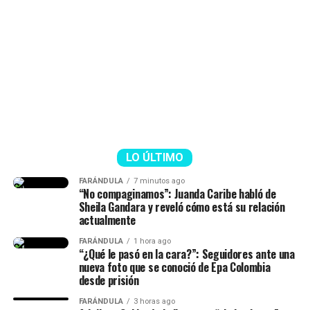
@jaquesal15
Que peligro y ella tan linda cómo manejó la
situación @Karol G en Toronto!!🇨🇦🧡
#karolg
#labichota
#toronto
#fyp
♬ original sound – Jaque
LO ÚLTIMO
FARÁNDULA
7 minutos ago
“No compaginamos”: Juanda Caribe habló de
Sheila Gandara y reveló cómo está su relación
actualmente
FARÁNDULA
1 hora ago
“¿Qué le pasó en la cara?”: Seguidores ante una
nueva foto que se conoció de Epa Colombia
desde prisión
FARÁNDULA
3 horas ago