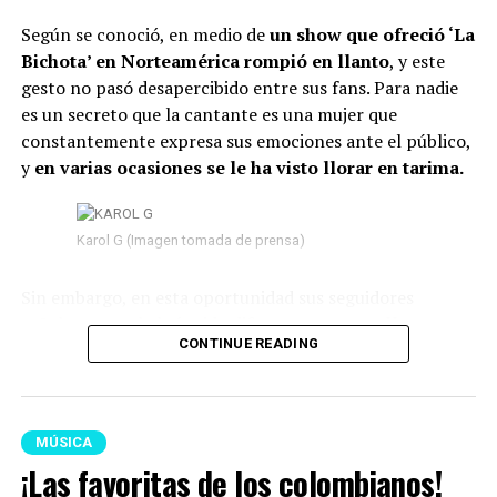
Según se conoció, en medio de
un show que ofreció ‘La
Bichota’ en Norteamérica rompió en llanto
, y este
gesto no pasó desapercibido entre sus fans. Para nadie
es un secreto que la cantante es una mujer que
constantemente expresa sus emociones ante el público,
y
en varias ocasiones se le ha visto llorar en tarima.
Karol G (Imagen tomada de prensa)
Sin embargo, en esta oportunidad sus seguidores
señalaron que habría sido diferente,
pues su llanto no
CONTINUE READING
parecía ser de felicidad, sino de tristeza.
Según se
observó, mientras permanecía en el escenario
, sus
lágrimas caían una tras otra y su semblante
reflejaba nostalgia.
MÚSICA
¡Las favoritas de los colombianos!
Lee también: “No puedo más”: La Blanquita reveló,