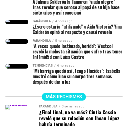
A Juliana Calderón la llamaron “viuda alegre”
tras revelar que conoce al papá de su hija hace
siete años y así reaccionó
FARÁNDULA
4 horas ago
¿Escro estaría “utilizando” a Aida Victoria? Yina
Calderón opinó al respecto y causó revuelo
FARÁNDULA
5 horas ago
“A veces quedo lastimado, herido”: Westcol
reveló la molesta situación que sufre tras tener
1nt1mid5d con Luisa Castro
TENDENCIAS
6 horas ago
“Mi barriga quedó así, tengo flacidez”: Isabella
mostró cómo luce su cuerpo tres semanas
después de dar a luz
MÁS RECHISMES
FARÁNDULA
3 semanas ago
¿Final final, no va más? Cintia Cossio
reveló que su relación con Jhoan López
habría terminado