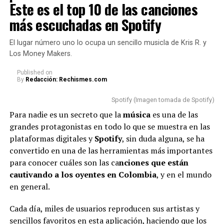
destrozada en llanto, que terminó con Naim por las
Este es el top 10 de las canciones
faltas de respeto
más escuchadas en Spotify
Como era de esperarse, los internautas no tardaron en
El lugar número uno lo ocupa un sencillo musicla de Kris R. y
reaccionar en redes sociales y opinar sobre las razones
Los Money Makers.
por las cuales
Karol
se mostró de esa manera.
Published
on
By
Redacción: Rechismes.com
Cabe aclarar que, en medio del concierto, la famosa
a
gradeció a sus fans y dio a entender que su llanto
Spotify (Imagen tomada de Spotify)
se debía a la emoción que estaba viviendo junto a
Para nadie es un secreto que la
música
es una de las
ellos.
grandes protagonistas en todo lo que se muestra en las
plataformas digitales y
Spotify
, sin duda alguna, se ha
“Me siento supremamente
convertido en una de las herramientas más importantes
agradecida por el amor que me
para conocer cuáles son las ca
nciones que están
cautivando a los oyentes en Colombia
dan siempre. Siento que
, y en el mundo
en general.
cuando me paro en este
escenario, vivo una realidad
Cada día, miles de usuarios reproducen sus artistas y
sencillos favoritos en esta aplicación, haciendo que los