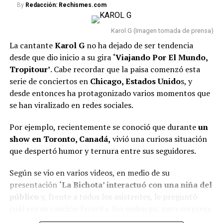
By
Redacción: Rechismes.com
las presuntas víctimas que acusan al periodista
A continuación, presentamos el
top 10 de las
Karol G (Imagen tomada de prensa)
canciones más escuchadas
en el país y que
La cantante
Karol G
no ha dejado de ser tendencia
actualmente ocupan las primeras posiciones en dicho
desde que dio inicio a su gira
‘Viajando Por El Mundo,
listado:
Tropitour’
. Cabe recordar que la paisa comenzó esta
serie de conciertos en
Chicago, Estados Unido
s, y
GAMINAE — Kris R., Los Money Makers
desde entonces ha protagonizado varios momentos que
se han viralizado en redes sociales.
Dichavate — Ya Ice Dilan, Rey Tony, Helabusador,
JipMusic Global, Dj Honda
Por ejemplo, recientemente se conoció que durante
un
TUKI TUKIE — Kris R., GeezyDee, Flame
火炎
show en Toronto, Canadá,
vivió una curiosa situación
que despertó humor y ternura entre sus seguidores.
SUPERSTARE — Blessd, Los Money Makers
Todo Lo Fue — Lenin Ramírez
Según se vio en varios videos, en medio de su
presentación
‘La Bichota’ interactuó con una niña del
Pico Y Chao (W Sound 08) — W Sound, Kris R., Ovy
público
y, frente a todos los asistentes, le preguntó
On The Drums
cuál era su canción favorita. Sin embargo, para sorpresa
50 MIL PIEZ – Feid y Granuja
de todos, la pequeña en lugar de mencionar un éxito de