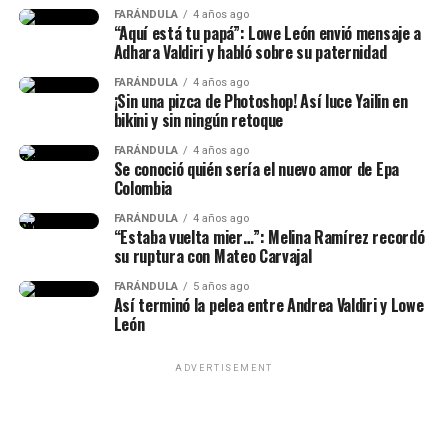
FARÁNDULA
4 años ago
reacciones y se avivaron luego de que Calderón contara,
“Aquí está tu papá”: Lowe León envió mensaje a
en una dinámica de preguntas y respuestas en sus
Adhara Valdiri y habló sobre su paternidad
historias de Instagram, q
ue conoce al papá de su niña
FARÁNDULA
4 años ago
desde hace siete años.
¡Sin una pizca de Photoshop! Así luce Yailin en
bikini y sin ningún retoque
“Lo conocí hace siete años, ha
FARÁNDULA
4 años ago
Se conoció quién sería el nuevo amor de Epa
sido la historia de amor más
Colombia
impactante de la historia y, a
FARÁNDULA
4 años ago
“Estaba vuelta mier…”: Melina Ramírez recordó
pesar de muchos bajos y altos,
su ruptura con Mateo Carvajal
siempre estuvo para mí”, había
Epa Colombia y su abogada (Imagen
FARÁNDULA
5 años ago
Así terminó la pelea entre Andrea Valdiri y Lowe
dicho.
tomada de IG Rechismes)
León
ADVERTISEMENT
(Recuerda dar clic en la imagen)