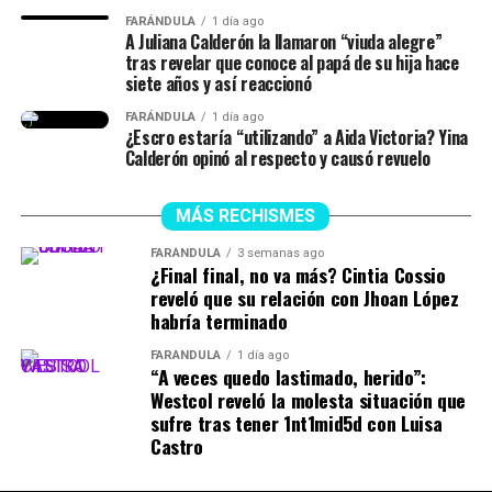
lapso de tiempo no siempre estuvieron juntos, y
FARÁNDULA
1 día ago
A Juliana Calderón la llamaron “viuda alegre”
tuvieron idas y venidas.
tras revelar que conoce al papá de su hija hace
siete años y así reaccionó
@juliethpaolaberdu7
#LIVEIncentiveProgram
FARÁNDULA
1 día ago
#SideHustleLIVE
#PaidPartnership
#yinacalderonoficial
¿Escro estaría “utilizando” a Aida Victoria? Yina
#julianacalderon
♬ sonido original – Julieth
Calderón opinó al respecto y causó revuelo
MÁS RECHISMES
FARÁNDULA
3 semanas ago
¿Final final, no va más? Cintia Cossio
reveló que su relación con Jhoan López
habría terminado
FARÁNDULA
1 día ago
“A veces quedo lastimado, herido”:
Westcol reveló la molesta situación que
sufre tras tener 1nt1mid5d con Luisa
Castro