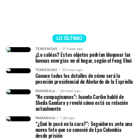
“La viuda alegre, ve. Me da risa
con ese tema, porque mucha
gente no entendió esa parte.
LO ÚLTIMO
Hice la historia diciendo hace
TENDENCIAS
21 horas ago
¿Lo sabías? Estos objetos podrían bloquear las
cuánto conocí al papá de mi
buenas energías en el hogar, según el Feng Shui
hija, lo conocí hace siete años
TENDENCIAS
23 horas ago
Conoce todos los detalles de cómo será la
(…) Duramos un tiempo
posesión presidencial de Abelardo de la Espriella
separados y cantidad de cosas
FARÁNDULA
24 horas ago
(…) No diré nada hasta que él
“No compaginamos”: Juanda Caribe habló de
Sheila Gandara y reveló cómo está su relación
quiera hablar del tema”,
actualmente
señaló.
FARÁNDULA
1 día ago
“¿Qué le pasó en la cara?”: Seguidores ante una
nueva foto que se conoció de Epa Colombia
desde prisión
Finalmente, la chica dejó en evidencia que durante ese