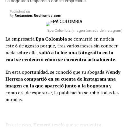
La bogotana reapareció con su empresaria.
relación con Sheila.
Published
on
By
Redacción: Rechismes.com
“Van dos meses. Hoy, después
de dos meses, estoy
Epa Colombia (Imagen tomada de Instagram)
totalmente tranquilo, estoy
La empresaria
Epa Colombia
se convirtió en noticia
este 6 de agosto porque, tras varios meses sin conocer
bien. Incluso, para que dejen el
nada sobre ella,
salió a la luz una fotografía en la
tema ahí también, con la
cual se evidenció cómo se encuentra actualmente.
mamá de la niña estoy bien.
En esta oportunidad, se conoció que su abogada W
endy
Como se lo dije a ella, tal vez
Herrera compartió en su cuenta de Instagram una
en algunas vainas no
imagen en la que apareció junto a la bogotana
y
como era de esperarse, la publicación se robó todas las
compaginamos, se acabó lo
miradas.
que se acabó y nos toca luchar
por ser buenos papás”,
confesó.
En este caso,
Herrera
reveló que se encuentra