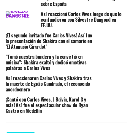
sobre España
Así reaccionó Carlos Vives luego de que lo
confundieron con Silvestre Dangond en
EE.UU.
¡El segundo invitado fue Carlos Vives! Así fue
la presentación de Shakira con el samario en
‘El Atanasio Girardot’
“Tomó nuestra bandera y la convirtió en
música”: Shakira exaltó y dedicó emotivas
palabras a Carlos Vives
Así reaccionaron Carlos Vives y Shakira tras
la muerte de Egidio Cuadrado, el reconocido
acordeonero
¡Cantó con Carlos Vives, J Balvin, Karol G y
más! Así fue el espectacular show de Ryan
Castro en Medellín