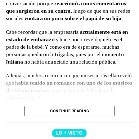
conversación porque
reaccionó a unos comentarios
Por un lado, señalaron que s
e le vio con una tonalidad
@rutelgamy
#seguidores
#viraltiktok
#soyjuandacaribe
que surgieron en su contra,
luego de que en sus redes
de cabello diferente
y además, algunos usuarios
#soyjuandacaribeshow
#hija
♬ sonido original –
sociales
contara un poco sobre el papá de su hija.
comentaron que l
a empresaria se habría realizado
MIRANDA RUTH
algunos procedimientos estéticos en su rostro.
Cabe recordar que la empresaria
actualmente está en
estado de embarazo
y hace poco reveló quién es el
De hecho, varios la notaron diferente y cuestionaron al
padre de la bebé. Y como era de esperarse, muchas
respecto.
personas quedaron intrigadas, pues por el momento
“¿Qué le pasó en la cara?”, “
Se ve súper inyectada,
Juliana
no había anunciado una relación pública.
muchos rellenos”
, “¿No están viendo sus labios y
Además, muchos recordaron que meses atrás ella reveló
perfilamiento?”, “
Se dañó el rostro”
, comentaron.
que h
abía tenido un romance con uno de los músicos
Finalmente, otro grupo de personas señaló que veían
de Yeison Jiménez,
quien también falleció en la
bien a
Epa
y que sería normal verla con algunos cambios
avioneta con él.
debido al tiempo que ha pasado.
Lee también: ¿Escro estaría “utilizando” a Aida
CONTINUE READING
(Recuerda dar clic en la imagen)
Victoria? Yina Calderón opinó al respecto y causó
revuelo
LO + VISTO
Y en este caso, todos estos hechos generaron muchas