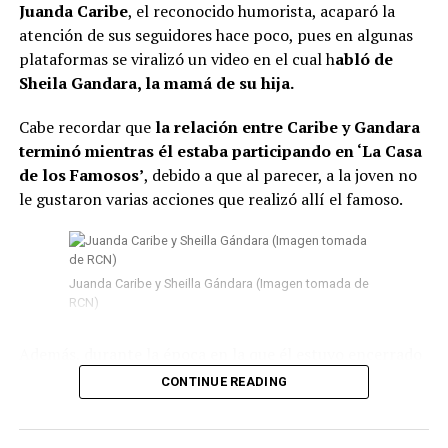
Juanda Caribe
, el reconocido humorista, acaparó la
atención de sus seguidores hace poco, pues en algunas
plataformas se viralizó un video en el cual h
abló de
Sheila Gandara, la mamá de su hija.
Cabe recordar que
la relación entre Caribe y Gandara
terminó mientras él estaba participando en ‘La Casa
de los Famosos’
, debido a que al parecer, a la joven no
le gustaron varias acciones que realizó allí el famoso.
Juanda Caribe y Sheilla Gándara (Imagen tomada de
RCN)
Además, durante la época en la que él estuvo encerrado
surgieron
varios rumores de infidelidad
y por si fuera
CONTINUE READING
poco, en las últimas semanas del program
a Juanda
empezó a tener acercamientos intensos con Mariana