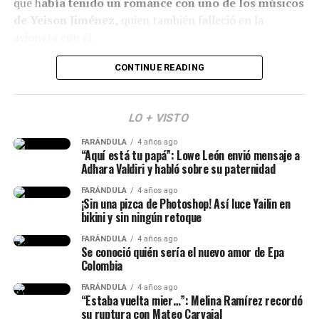
que h
abía tenido un romance con uno de los músicos
Finalmente, otro grupo de personas señaló que veían
de Yeison Jiménez,
quien también falleció en la
bien a
Epa
y que sería normal verla con algunos cambios
avioneta con él.
debido al tiempo que ha pasado.
Lee también: ¿Escro estaría “utilizando” a Aida
CONTINUE READING
(Recuerda dar clic en la imagen)
Victoria? Yina Calderón opinó al respecto y causó
revuelo
LO + VISTO
Y en este caso, todos estos hechos generaron muchas
FARÁNDULA
4 años ago
reacciones y se avivaron luego de que Calderón contara,
“Aquí está tu papá”: Lowe León envió mensaje a
en una dinámica de preguntas y respuestas en sus
Adhara Valdiri y habló sobre su paternidad
historias de Instagram, q
ue conoce al papá de su niña
FARÁNDULA
4 años ago
desde hace siete años.
¡Sin una pizca de Photoshop! Así luce Yailin en
bikini y sin ningún retoque
“Lo conocí hace siete años, ha
FARÁNDULA
4 años ago
Se conoció quién sería el nuevo amor de Epa
sido la historia de amor más
Colombia
impactante de la historia y, a
FARÁNDULA
4 años ago
“Estaba vuelta mier…”: Melina Ramírez recordó
pesar de muchos bajos y altos,
su ruptura con Mateo Carvajal