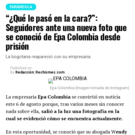
Zapata.
FARÁNDULA
Lee también: “¿Qué le pasó en la cara?”:
“¿Qué le pasó en la cara?”:
Seguidores ante una nueva foto que se conoció de
Seguidores ante una nueva foto que
Epa Colombia desde prisión
se conoció de Epa Colombia desde
En este caso, el comediante fue tema de conversación
prisión
recientemente porque, tras varios meses de volver a su
vida real, re
veló cómo se encuentra actualmente su
La bogotana reapareció con su empresaria.
relación con Sheila.
Published
on
By
Redacción: Rechismes.com
“Van dos meses. Hoy, después
de dos meses, estoy
Epa Colombia (Imagen tomada de Instagram)
totalmente tranquilo, estoy
La empresaria
Epa Colombia
se convirtió en noticia
este 6 de agosto porque, tras varios meses sin conocer
bien. Incluso, para que dejen el
nada sobre ella,
salió a la luz una fotografía en la
tema ahí también, con la
cual se evidenció cómo se encuentra actualmente.
mamá de la niña estoy bien.
En esta oportunidad, se conoció que su abogada W
endy