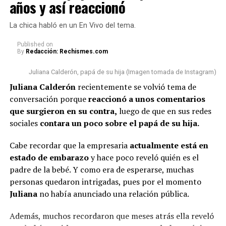
años y así reaccionó
que las sacan de contexto,
respecto a la apariencia de la empresaria.
estamos llevando una relación
La chica habló en un En Vivo del tema.
Lee también: A Juliana Calderón la llamaron “viuda
cordial y respetuosa (…)
alegre” tras revelar que conoce al papá de su hija
Published
on
By
Redacción: Rechismes.com
Estamos cumpliendo con lo que
hace siete años y así reaccionó
nos toca”, concluyó.
Juliana Calderón, papá de su hija (Imagen tomada de Instagram)
En esta ocasión, algunas personas n
o pasaron por alto
Juliana Calderón
recientemente se volvió tema de
que la bogotana ha tenido algunos cambios físicos
.
conversación porque
reaccionó a unos comentarios
Por un lado, señalaron que s
e le vio con una tonalidad
@rutelgamy
#seguidores
#viraltiktok
#soyjuandacaribe
que surgieron en su contra,
luego de que en sus redes
de cabello diferente
y además, algunos usuarios
#soyjuandacaribeshow
#hija
♬ sonido original –
sociales
contara un poco sobre el papá de su hija.
comentaron que l
a empresaria se habría realizado
MIRANDA RUTH
algunos procedimientos estéticos en su rostro.
Cabe recordar que la empresaria
actualmente está en
estado de embarazo
y hace poco reveló quién es el
De hecho, varios la notaron diferente y cuestionaron al
padre de la bebé. Y como era de esperarse, muchas
respecto.
personas quedaron intrigadas, pues por el momento
“¿Qué le pasó en la cara?”, “
Se ve súper inyectada,
Juliana
no había anunciado una relación pública.
muchos rellenos”
, “¿No están viendo sus labios y
Además, muchos recordaron que meses atrás ella reveló
perfilamiento?”, “
Se dañó el rostro”
, comentaron.