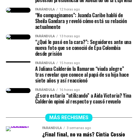
separados y cantidad de cosas
FARÁNDULA
12 horas ago
(…) No diré nada hasta que él
“No compaginamos”: Juanda Caribe habló de
Sheila Gandara y reveló cómo está su relación
quiera hablar del tema”,
actualmente
señaló.
FARÁNDULA
13 horas ago
“¿Qué le pasó en la cara?”: Seguidores ante una
nueva foto que se conoció de Epa Colombia
desde prisión
Finalmente, la chica dejó en evidencia que durante ese
lapso de tiempo no siempre estuvieron juntos, y
FARÁNDULA
15 horas ago
A Juliana Calderón la llamaron “viuda alegre”
tuvieron idas y venidas.
tras revelar que conoce al papá de su hija hace
siete años y así reaccionó
@juliethpaolaberdu7
#LIVEIncentiveProgram
FARÁNDULA
16 horas ago
#SideHustleLIVE
#PaidPartnership
#yinacalderonoficial
¿Escro estaría “utilizando” a Aida Victoria? Yina
#julianacalderon
♬ sonido original – Julieth
Calderón opinó al respecto y causó revuelo
MÁS RECHISMES
FARÁNDULA
3 semanas ago
¿Final final, no va más? Cintia Cossio