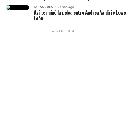
siempre estuvo para mí”, había
Epa Colombia y su abogada (Imagen
FARÁNDULA
5 años ago
Así terminó la pelea entre Andrea Valdiri y Lowe
dicho.
tomada de IG Rechismes)
León
ADVERTISEMENT
(Recuerda dar clic en la imagen)