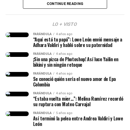
Lee también: ¿Escro estaría “utilizando” a Aida
CONTINUE READING
(Recuerda dar clic en la imagen)
Victoria? Yina Calderón opinó al respecto y causó
revuelo
LO + VISTO
Y en este caso, todos estos hechos generaron muchas
FARÁNDULA
4 años ago
reacciones y se avivaron luego de que Calderón contara,
“Aquí está tu papá”: Lowe León envió mensaje a
en una dinámica de preguntas y respuestas en sus
Adhara Valdiri y habló sobre su paternidad
historias de Instagram, q
ue conoce al papá de su niña
FARÁNDULA
4 años ago
desde hace siete años.
¡Sin una pizca de Photoshop! Así luce Yailin en
bikini y sin ningún retoque
“Lo conocí hace siete años, ha
FARÁNDULA
4 años ago
Se conoció quién sería el nuevo amor de Epa
sido la historia de amor más
Colombia
impactante de la historia y, a
FARÁNDULA
4 años ago
“Estaba vuelta mier…”: Melina Ramírez recordó
pesar de muchos bajos y altos,
su ruptura con Mateo Carvajal
siempre estuvo para mí”, había
Epa Colombia y su abogada (Imagen
FARÁNDULA
5 años ago
Así terminó la pelea entre Andrea Valdiri y Lowe
dicho.
tomada de IG Rechismes)
León