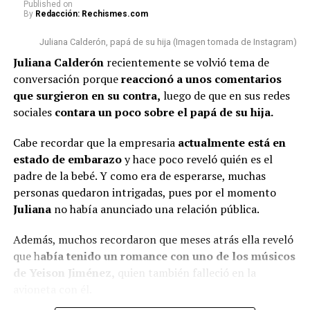
cordial y respetuosa (…)
alegre” tras revelar que conoce al papá de su hija
Published
on
By
Redacción: Rechismes.com
Estamos cumpliendo con lo que
hace siete años y así reaccionó
nos toca”, concluyó.
Juliana Calderón, papá de su hija (Imagen tomada de Instagram)
En esta ocasión, algunas personas n
o pasaron por alto
Juliana Calderón
recientemente se volvió tema de
que la bogotana ha tenido algunos cambios físicos
.
conversación porque
reaccionó a unos comentarios
Por un lado, señalaron que s
e le vio con una tonalidad
@rutelgamy
#seguidores
#viraltiktok
#soyjuandacaribe
que surgieron en su contra,
luego de que en sus redes
de cabello diferente
y además, algunos usuarios
#soyjuandacaribeshow
#hija
♬ sonido original –
sociales
contara un poco sobre el papá de su hija.
comentaron que l
a empresaria se habría realizado
MIRANDA RUTH
algunos procedimientos estéticos en su rostro.
Cabe recordar que la empresaria
actualmente está en
estado de embarazo
y hace poco reveló quién es el
De hecho, varios la notaron diferente y cuestionaron al
padre de la bebé. Y como era de esperarse, muchas
respecto.
personas quedaron intrigadas, pues por el momento
“¿Qué le pasó en la cara?”, “
Se ve súper inyectada,
Juliana
no había anunciado una relación pública.
muchos rellenos”
, “¿No están viendo sus labios y
Además, muchos recordaron que meses atrás ella reveló
perfilamiento?”, “
Se dañó el rostro”
, comentaron.
que h
abía tenido un romance con uno de los músicos
Finalmente, otro grupo de personas señaló que veían
de Yeison Jiménez,
quien también falleció en la
bien a
Epa
y que sería normal verla con algunos cambios
avioneta con él.
debido al tiempo que ha pasado.