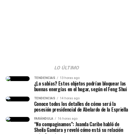
Y hace unas horas, la empresaria decidió aclarar algunas
dudas que surgieron tras sus palabras y responder a los
señalamientos. Según se observó,
muchos la tildaron
de ser una “viuda alegre” y ella reaccionó al
respecto.
“La viuda alegre, ve. Me da risa
con ese tema, porque mucha
gente no entendió esa parte.
LO ÚLTIMO
Hice la historia diciendo hace
TENDENCIAS
13 horas ago
¿Lo sabías? Estos objetos podrían bloquear las
cuánto conocí al papá de mi
buenas energías en el hogar, según el Feng Shui
hija, lo conocí hace siete años
TENDENCIAS
14 horas ago
Conoce todos los detalles de cómo será la
(…) Duramos un tiempo
posesión presidencial de Abelardo de la Espriella
separados y cantidad de cosas
FARÁNDULA
16 horas ago
(…) No diré nada hasta que él
“No compaginamos”: Juanda Caribe habló de
Sheila Gandara y reveló cómo está su relación