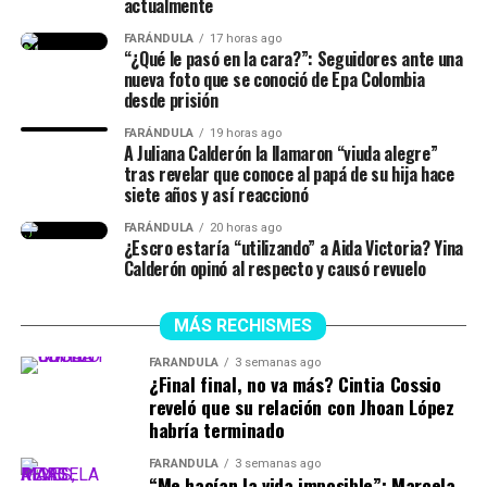
quiera hablar del tema”,
actualmente
señaló.
FARÁNDULA
17 horas ago
“¿Qué le pasó en la cara?”: Seguidores ante una
nueva foto que se conoció de Epa Colombia
desde prisión
Finalmente, la chica dejó en evidencia que durante ese
lapso de tiempo no siempre estuvieron juntos, y
FARÁNDULA
19 horas ago
A Juliana Calderón la llamaron “viuda alegre”
tuvieron idas y venidas.
tras revelar que conoce al papá de su hija hace
siete años y así reaccionó
@juliethpaolaberdu7
#LIVEIncentiveProgram
FARÁNDULA
20 horas ago
#SideHustleLIVE
#PaidPartnership
#yinacalderonoficial
¿Escro estaría “utilizando” a Aida Victoria? Yina
#julianacalderon
♬ sonido original – Julieth
Calderón opinó al respecto y causó revuelo
MÁS RECHISMES
FARÁNDULA
3 semanas ago
¿Final final, no va más? Cintia Cossio
reveló que su relación con Jhoan López
habría terminado
FARÁNDULA
3 semanas ago
“Me hacían la vida imposible”: Marcela