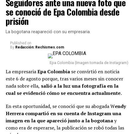
Seguidores ante una nueva foto que
Epa Colombia desde prisión
se conoció de Epa Colombia desde
En este caso, el comediante fue tema de conversación
prisión
recientemente porque, tras varios meses de volver a su
vida real, re
veló cómo se encuentra actualmente su
La bogotana reapareció con su empresaria.
relación con Sheila.
Published
on
By
Redacción: Rechismes.com
“Van dos meses. Hoy, después
de dos meses, estoy
Epa Colombia (Imagen tomada de Instagram)
totalmente tranquilo, estoy
La empresaria
Epa Colombia
se convirtió en noticia
este 6 de agosto porque, tras varios meses sin conocer
bien. Incluso, para que dejen el
nada sobre ella,
salió a la luz una fotografía en la
tema ahí también, con la
cual se evidenció cómo se encuentra actualmente.
mamá de la niña estoy bien.
En esta oportunidad, se conoció que su abogada W
endy
Como se lo dije a ella, tal vez
Herrera compartió en su cuenta de Instagram una
en algunas vainas no
imagen en la que apareció junto a la bogotana
y
como era de esperarse, la publicación se robó todas las
compaginamos, se acabó lo