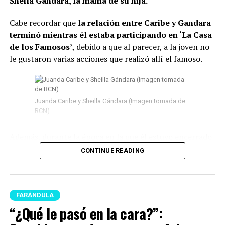
Sheila Gandara, la mamá de su hija.
Cabe recordar que
la relación entre Caribe y Gandara
terminó mientras él estaba participando en ‘La Casa
de los Famosos’
, debido a que al parecer, a la joven no
le gustaron varias acciones que realizó allí el famoso.
Juanda Caribe y Sheilla Gándara (Imagen tomada de
RCN)
Además, durante la época en la que él estuvo encerrado
surgieron
varios rumores de infidelidad
y por si fuera
CONTINUE READING
poco, en las últimas semanas del program
a Juanda
empezó a tener acercamientos intensos con Mariana
Zapata.
FARÁNDULA
Lee también: “¿Qué le pasó en la cara?”:
“¿Qué le pasó en la cara?”:
Seguidores ante una nueva foto que se conoció de