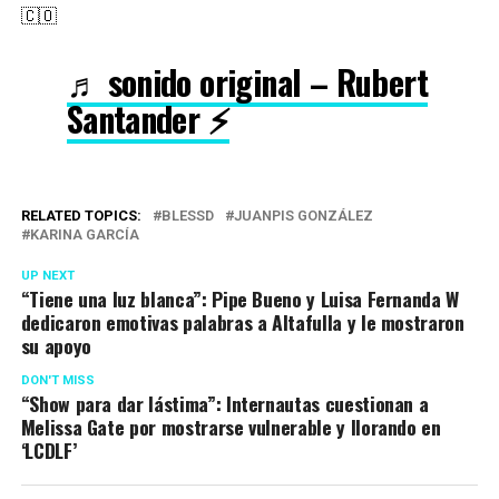
🇨🇴
♬ sonido original – Rubert
Santander ⚡️
RELATED TOPICS:
BLESSD
JUANPIS GONZÁLEZ
KARINA GARCÍA
UP NEXT
“Tiene una luz blanca”: Pipe Bueno y Luisa Fernanda W
dedicaron emotivas palabras a Altafulla y le mostraron
su apoyo
DON'T MISS
“Show para dar lástima”: Internautas cuestionan a
Melissa Gate por mostrarse vulnerable y llorando en
‘LCDLF’