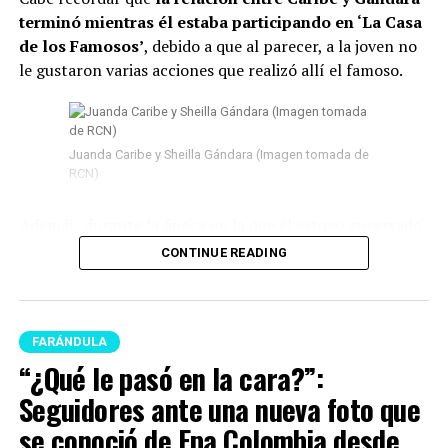
terminó mientras él estaba participando en ‘La Casa
de los Famosos’
, debido a que al parecer, a la joven no
le gustaron varias acciones que realizó allí el famoso.
Juanda Caribe y Sheilla Gándara (Imagen tomada de
RCN)
Además, durante la época en la que él estuvo encerrado
surgieron
varios rumores de infidelidad
y por si fuera
CONTINUE READING
poco, en las últimas semanas del program
a Juanda
empezó a tener acercamientos intensos con Mariana
Zapata.
FARÁNDULA
Lee también: “¿Qué le pasó en la cara?”:
“¿Qué le pasó en la cara?”:
Seguidores ante una nueva foto que se conoció de
Seguidores ante una nueva foto que
Epa Colombia desde prisión
se conoció de Epa Colombia desde