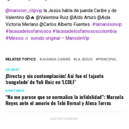
@mansion_clipvip
la Jesús habla de juanda Caribe y de
Valentino 😱🔥 @Valentina Ruiz @Aldo Arturo @Aida
Victoria Merlano @Carlos Alberto Fuentes
#lamansionvip
#lacasadelosfamosos
#lacasadelosfamososcolombia
#Mexico
♬ sonido original – MansiónVip
RELATED TOPICS:
JUANDA CARIBE
LA JESUU
PRINCIPAL
UP NEXT
¡Directa y sin contemplación! Así fue el tajante
‘congelado’ de Yuli Ruiz en ‘LCDLF’
DON'T MISS
“No me parece que se normalice la infidelidad”: Marcela
Reyes ante el amorío de Tebi Bernal y Alexa Torrex
ADVERTISEMENT