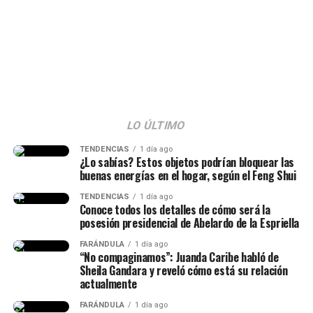
señalamientos. Según se observó,
muchos la tildaron
de ser una “viuda alegre” y ella reaccionó al
respecto.
“La viuda alegre, ve. Me da risa
con ese tema, porque mucha
gente no entendió esa parte.
LO ÚLTIMO
Hice la historia diciendo hace
TENDENCIAS
1 día ago
¿Lo sabías? Estos objetos podrían bloquear las
cuánto conocí al papá de mi
buenas energías en el hogar, según el Feng Shui
hija, lo conocí hace siete años
TENDENCIAS
1 día ago
Conoce todos los detalles de cómo será la
(…) Duramos un tiempo
posesión presidencial de Abelardo de la Espriella
separados y cantidad de cosas
FARÁNDULA
1 día ago
(…) No diré nada hasta que él
“No compaginamos”: Juanda Caribe habló de
Sheila Gandara y reveló cómo está su relación
quiera hablar del tema”,
actualmente
señaló.
FARÁNDULA
1 día ago