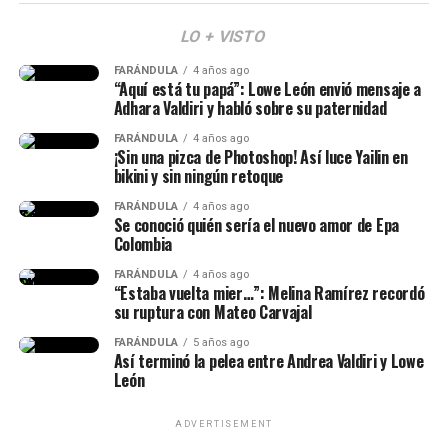
revuelo
LO + VISTO
Y en este caso, todos estos hechos generaron muchas
FARÁNDULA
4 años ago
reacciones y se avivaron luego de que Calderón contara,
“Aquí está tu papá”: Lowe León envió mensaje a
en una dinámica de preguntas y respuestas en sus
Adhara Valdiri y habló sobre su paternidad
historias de Instagram, q
ue conoce al papá de su niña
FARÁNDULA
4 años ago
desde hace siete años.
¡Sin una pizca de Photoshop! Así luce Yailin en
bikini y sin ningún retoque
“Lo conocí hace siete años, ha
FARÁNDULA
4 años ago
Se conoció quién sería el nuevo amor de Epa
sido la historia de amor más
Colombia
impactante de la historia y, a
FARÁNDULA
4 años ago
“Estaba vuelta mier…”: Melina Ramírez recordó
pesar de muchos bajos y altos,
su ruptura con Mateo Carvajal
siempre estuvo para mí”, había
Epa Colombia y su abogada (Imagen
FARÁNDULA
5 años ago
Así terminó la pelea entre Andrea Valdiri y Lowe
dicho.
tomada de IG Rechismes)
León
ADVERTISEMENT
(Recuerda dar clic en la imagen)