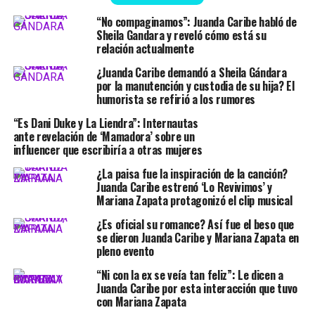
“No compaginamos”: Juanda Caribe habló de
Sheila Gandara y reveló cómo está su
relación actualmente
¿Juanda Caribe demandó a Sheila Gándara
por la manutención y custodia de su hija? El
humorista se refirió a los rumores
“Es Dani Duke y La Liendra”: Internautas
ante revelación de ‘Mamadora’ sobre un
influencer que escribiría a otras mujeres
¿La paisa fue la inspiración de la canción?
Juanda Caribe estrenó ‘Lo Revivimos’ y
Mariana Zapata protagonizó el clip musical
¿Es oficial su romance? Así fue el beso que
se dieron Juanda Caribe y Mariana Zapata en
pleno evento
“Ni con la ex se veía tan feliz”: Le dicen a
Juanda Caribe por esta interacción que tuvo
con Mariana Zapata