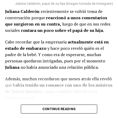
nos toca”, concluyó.
Juliana Calderón, papá de su hija (Imagen tomada de Instagram)
En esta ocasión, algunas personas n
o pasaron por alto
Juliana Calderón
recientemente se volvió tema de
que la bogotana ha tenido algunos cambios físicos
.
conversación porque
reaccionó a unos comentarios
Por un lado, señalaron que s
e le vio con una tonalidad
@rutelgamy
#seguidores
#viraltiktok
#soyjuandacaribe
que surgieron en su contra,
luego de que en sus redes
de cabello diferente
y además, algunos usuarios
#soyjuandacaribeshow
#hija
♬ sonido original –
sociales
contara un poco sobre el papá de su hija.
comentaron que l
a empresaria se habría realizado
MIRANDA RUTH
algunos procedimientos estéticos en su rostro.
Cabe recordar que la empresaria
actualmente está en
estado de embarazo
y hace poco reveló quién es el
De hecho, varios la notaron diferente y cuestionaron al
padre de la bebé. Y como era de esperarse, muchas
respecto.
personas quedaron intrigadas, pues por el momento
“¿Qué le pasó en la cara?”, “
Se ve súper inyectada,
Juliana
no había anunciado una relación pública.
muchos rellenos”
, “¿No están viendo sus labios y
Además, muchos recordaron que meses atrás ella reveló
perfilamiento?”, “
Se dañó el rostro”
, comentaron.
que h
abía tenido un romance con uno de los músicos
Finalmente, otro grupo de personas señaló que veían
de Yeison Jiménez,
quien también falleció en la
bien a
Epa
y que sería normal verla con algunos cambios
avioneta con él.
debido al tiempo que ha pasado.
Lee también: ¿Escro estaría “utilizando” a Aida
CONTINUE READING
(Recuerda dar clic en la imagen)
Victoria? Yina Calderón opinó al respecto y causó