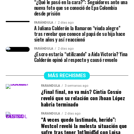
“¿Qué le pasó en la cara?”: Seguidores ante una
nueva foto que se conoció de Epa Colombia
desde prisión
Finalmente, la chica dejó en evidencia que durante ese
lapso de tiempo no siempre estuvieron juntos, y
FARÁNDULA
2 días ago
A Juliana Calderón la llamaron “viuda alegre”
tuvieron idas y venidas.
tras revelar que conoce al papá de su hija hace
siete años y así reaccionó
@juliethpaolaberdu7
#LIVEIncentiveProgram
FARÁNDULA
2 días ago
#SideHustleLIVE
#PaidPartnership
#yinacalderonoficial
¿Escro estaría “utilizando” a Aida Victoria? Yina
#julianacalderon
♬ sonido original – Julieth
Calderón opinó al respecto y causó revuelo
MÁS RECHISMES
FARÁNDULA
3 semanas ago
¿Final final, no va más? Cintia Cossio
reveló que su relación con Jhoan López
habría terminado
FARÁNDULA
2 días ago
“A veces quedo lastimado, herido”:
Westcol reveló la molesta situación que
sufre tras tener 1nt1mid5d con Luisa