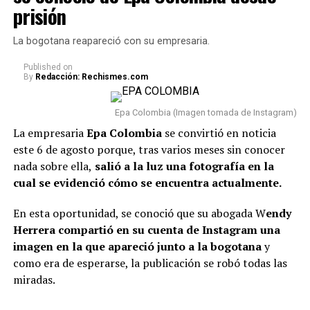
En este caso, el comediante fue tema de conversación
prisión
recientemente porque, tras varios meses de volver a su
vida real, re
veló cómo se encuentra actualmente su
La bogotana reapareció con su empresaria.
relación con Sheila.
Published
on
By
Redacción: Rechismes.com
“Van dos meses. Hoy, después
de dos meses, estoy
Epa Colombia (Imagen tomada de Instagram)
totalmente tranquilo, estoy
La empresaria
Epa Colombia
se convirtió en noticia
este 6 de agosto porque, tras varios meses sin conocer
bien. Incluso, para que dejen el
nada sobre ella,
salió a la luz una fotografía en la
tema ahí también, con la
cual se evidenció cómo se encuentra actualmente.
mamá de la niña estoy bien.
En esta oportunidad, se conoció que su abogada W
endy
Como se lo dije a ella, tal vez
Herrera compartió en su cuenta de Instagram una
en algunas vainas no
imagen en la que apareció junto a la bogotana
y
como era de esperarse, la publicación se robó todas las
compaginamos, se acabó lo
miradas.
que se acabó y nos toca luchar