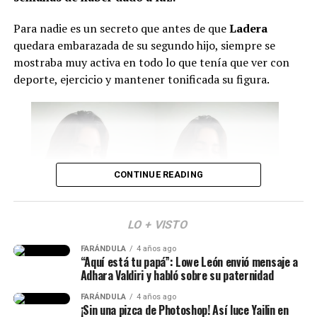
Duque, César Gaviria y Andrés Pastrana.
Sin
embargo, aún hay incertidumbre sobre si Álvaro Uribe
Para nadie es un secreto que antes de que
Ladera
hará acto de presencia.
quedara embarazada de su segundo hijo, siempre se
mostraba muy activa en todo lo que tenía que ver con
Por último, se conoció que durante esta jornada se
deporte, ejercicio y mantener tonificada su figura.
firmarán nuevos
decretos relacionados con temas de
salud, seguridad y reducción de costos en contratos
públicos
. Además, se posesionarán los ministros y se
presentará la nueva cúpula militar.
Cabe señalar que Abelardo ya envió un mensaje sobre lo
CONTINUE READING
que será este día.
“Mi posesión será mucho
LO + VISTO
más que una ceremonia.
FARÁNDULA
4 años ago
Isabella Ladera (Imagen tomada de IG)
“Aquí está tu papá”: Lowe León envió mensaje a
Será la primera
Adhara Valdiri y habló sobre su paternidad
demostración de que la
Y en esta oportunidad, Isabella habló de los c
ambios
FARÁNDULA
4 años ago
que ha atravesado su cuerpo tras el embarazo
y
¡Sin una pizca de Photoshop! Así luce Yailin en