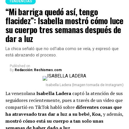
TENDENCIAS
p
ermitir que la energía circule libremente.
Secretaría General Iberoamericana, Marruecos,
“Mi barriga quedó así, tengo
Guatemala, México, Alemania, Curazao, Perú, Suecia
5 Para finalizar,
se recomienda no tener en la entrada
flacidez”: Isabella mostró cómo luce
y Uruguay.
principal de la casa nada que obstaculice el camino.
su cuerpo tres semanas después de
Cualquier elemento allí puede generar una sensación de
Además, ya se confirmó la asistencia de 14 jefes de
dar a luz
desorden y dificultar el ingreso de nuevas
Estado a la ceremonia. Ellos son: J
avier Milei, de
oportunidades, según esta práctica.
Argentina; Daniel Noboa, de Ecuador; José Antonio
La chica señaló que no od1aba como se veía, y expresó que
Kast, de Chile; Santiago Peña, de Paraguay; José
está abrazando el proceso.
Raúl Mulino, de Panamá; Luis Abinader, de
República Dominicana; Nasry Asfura, de Honduras;
Published
on
By
Redacción: Rechismes.com
y Gilmar Pisas, de Curazao, en representación del
Reino de los Países Bajos.
Asimismo, estarán
Isabella Ladera (Imagen tomada de Instagram)
presentes los
vicepresidentes de Perú y Guatemala.
La venezolana
Isabella Ladera
captó la atención de sus
Lee también: “No compaginamos”: Juanda Caribe
seguidores recientemente, pues a través de un video que
habló de Sheila Gandara y reveló cómo está su
compartió en TikTok habló sobre
diferentes cosas que
relación actualmente
ha atravesado tras dar a luz a su bebé, Koa,
y además,
mostró cómo está su cuerpo a tan solo unas
Con respecto a los expresidentes del país, asistirán
Iván
semanas de haber dado a luz.