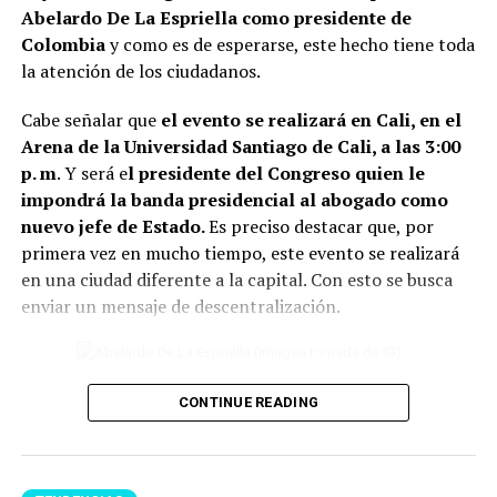
funcionamiento suelen asociarse con el estancamiento y
Abelardo De La Espriella como presidente de
la dificultad para avanzar.
Colombia
y como es de esperarse, este hecho tiene toda
la atención de los ciudadanos.
2. También se recomiend
a deshacerse de la ropa que
lleva años guardada y sin usarse.
Además de ocupar
Cabe señalar que
el evento se realizará en Cali, en el
espacio innecesario en el closet, conservar estas
Arena de la Universidad Santiago de Cali, a las 3:00
prendas pueden dificultar la sensación de renovación
p. m
. Y será e
l presidente del Congreso quien le
del ambiente.
impondrá la banda presidencial al abogado como
nuevo jefe de Estado.
Es preciso destacar que, por
Lee también: Conoce todos los detalles de cómo
primera vez en mucho tiempo, este evento se realizará
será la posesión presidencial de Abelardo de la
en una ciudad diferente a la capital. Con esto se busca
Espriella
enviar un mensaje de descentralización.
3 Otro elemento para tener en cuenta, son
eliminar las
plantas en casa que están secas o marchitas.
Abelardo De La Espriella (Imagen tomada de IG)
Conservarlas puede significar perder vitalidad.
CONTINUE READING
4 Un tip más, es evitar el exceso de objetos debajo de la
Por otro lado, se conoció que varias delegaciones
cama. Para el Feng Shui, este espacio debe permanecer
internacionales estarán presentes, entre las que se
lo más despejado posible para favorecer el descanso y
destacan las de
El Salvador, Portugal, Corea, la