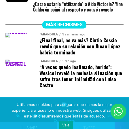
¿Escro estaría “utilizando” a Aida Victoria? Yina
Calderón opinó al respecto y causó revuelo
MÁS RECHISMES
FARÁNDULA
3 semanas ago
¿Final final, no va más? Cintia Cossio
reveló que su relación con Jhoan López
habría terminado
FARÁNDULA
1 día ago
“A veces quedo lastimado, herido”:
Westcol reveló la molesta situación que
sufre tras tener 1nt1mid5d con Luisa
Castro
Utilizamos cookies para asegurar que damos la mejor
experiencia al usuario en nuestra web. Si sigues utilizando
Nosotros
|
Política de privacidad
|
Términos y condiciones
|
este sitio asumiremos que estás de acuerdo.
Contáctanos
Vale
Copyright © 2021 Rechismes |
Design L-ink
SHARE
TWEET