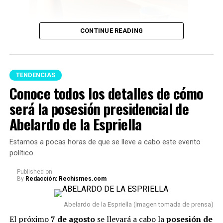
CONTINUE READING
TENDENCIAS
Conoce todos los detalles de cómo
será la posesión presidencial de
Feng Shui (Imagen tomada de Pinterest)
Abelardo de la Espriella
A continuación te presentamos algunos consejos,
Estamos a pocas horas de que se lleve a cabo este evento
respecto a qué
artículos no se deberían tener en un
político.
hogar porque podrían acumular malas energías:
Published
on
By
Redacción: Rechismes.com
1. Uno de los principales reglas es
evitar acumular
objetos rotos o dañados.
Cosas como espejos partidos,
Abelardo de la Espriella (Imagen tomada de prensa)
relojes que no funcionan o electrodomésticos sin
El próximo
7 de agosto
se llevará a cabo la
posesión de