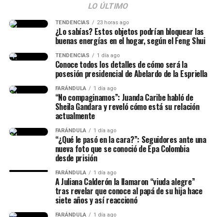
líquidos”, manifestó.
Espriella
LO ÚLTIMO
(@ABDELAESPRIELLA)
TENDENCIAS
23 horas ago
¿Lo sabías? Estos objetos podrían bloquear las
Finalmente, las imágenes de Isabella no tardaron en
August 5, 2026
buenas energías en el hogar, según el Feng Shui
viralizarse, y las personas le agradecieron por mostrar la
realidad que viven muchas mujeres en un postparto.
TENDENCIAS
1 día ago
Conoce todos los detalles de cómo será la
posesión presidencial de Abelardo de la Espriella
@isalavenezolanaa
te abrazo!! se q es duro no dormir pero
FARÁNDULA
1 día ago
dar vida es renacer, míralo como una segunda oportunidad
“No compaginamos”: Juanda Caribe habló de
para hacerlo bien, o mejor
Sheila Gandara y reveló cómo está su relación
actualmente
♬ original sound –
FARÁNDULA
1 día ago
“¿Qué le pasó en la cara?”: Seguidores ante una
ISABELLA LADERA
nueva foto que se conoció de Epa Colombia
desde prisión
FARÁNDULA
1 día ago
A Juliana Calderón la llamaron “viuda alegre”
tras revelar que conoce al papá de su hija hace
siete años y así reaccionó
FARÁNDULA
1 día ago