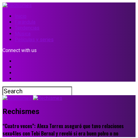
Inicio
Farándula
Tendencias
Música
Películas y series
Connect with us
Rechismes
“Cuatro veces”: Alexa Torrex aseguró que tuvo relaciones
sexu4les con Tebi Bernal y reveló si era buen polvo o no