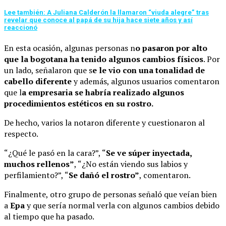
Lee también: A Juliana Calderón la llamaron “viuda alegre” tras
revelar que conoce al papá de su hija hace siete años y así
reaccionó
En esta ocasión, algunas personas n
o pasaron por alto
que la bogotana ha tenido algunos cambios físicos
. Por
un lado, señalaron que s
e le vio con una tonalidad de
cabello diferente
y además, algunos usuarios comentaron
que l
a empresaria se habría realizado algunos
procedimientos estéticos en su rostro.
De hecho, varios la notaron diferente y cuestionaron al
respecto.
“¿Qué le pasó en la cara?”, “
Se ve súper inyectada,
muchos rellenos”
, “¿No están viendo sus labios y
perfilamiento?”, “
Se dañó el rostro”
, comentaron.
Finalmente, otro grupo de personas señaló que veían bien
a
Epa
y que sería normal verla con algunos cambios debido
al tiempo que ha pasado.