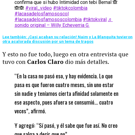
confirma que si hubo Intimidad con tebi Bernal 🙈
🙈🙈
#viral_video
#tiktokcolombia
#lacasadelosfamososcol
#lacasadelosfamososcolombia
#tiktokviral
♬
sonido original – Willy Echeverria G.
Lee también: ¡Casi acaban su relación! Naim y La Blanquita tuvieron
otra acalorada discusión por un tema de tragos
Y esto no fue todo, luego en otra entrevista que
tuvo con
Carlos Claro
dio más detalles.
“En la casa no pasó eso, y hay evidencia. Lo que
pasa es que fueron cuatro meses, sin uno estar
sin nadie y teníamos cierta afinidad solamente en
ese aspecto, pues afuera se consumió… cuatro
veces”, afirmó.
Y agregó: “Sí pasó, y él sabe que fue así. No creo
que salga a decir que no”.