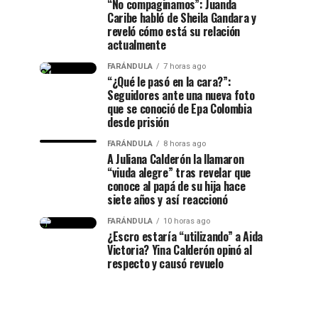
“No compaginamos”: Juanda
Caribe habló de Sheila Gandara y
reveló cómo está su relación
actualmente
FARÁNDULA
7 horas ago
“¿Qué le pasó en la cara?”:
Seguidores ante una nueva foto
que se conoció de Epa Colombia
desde prisión
FARÁNDULA
8 horas ago
A Juliana Calderón la llamaron
“viuda alegre” tras revelar que
conoce al papá de su hija hace
siete años y así reaccionó
FARÁNDULA
10 horas ago
¿Escro estaría “utilizando” a Aida
Victoria? Yina Calderón opinó al
respecto y causó revuelo