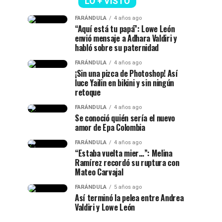
LO + VISTO
FARÁNDULA
4 años ago
“Aquí está tu papá”: Lowe León
envió mensaje a Adhara Valdiri y
habló sobre su paternidad
FARÁNDULA
4 años ago
¡Sin una pizca de Photoshop! Así
luce Yailin en bikini y sin ningún
retoque
FARÁNDULA
4 años ago
Se conoció quién sería el nuevo
amor de Epa Colombia
FARÁNDULA
4 años ago
“Estaba vuelta mier…”: Melina
Ramírez recordó su ruptura con
Mateo Carvajal
FARÁNDULA
5 años ago
Así terminó la pelea entre Andrea
Valdiri y Lowe León