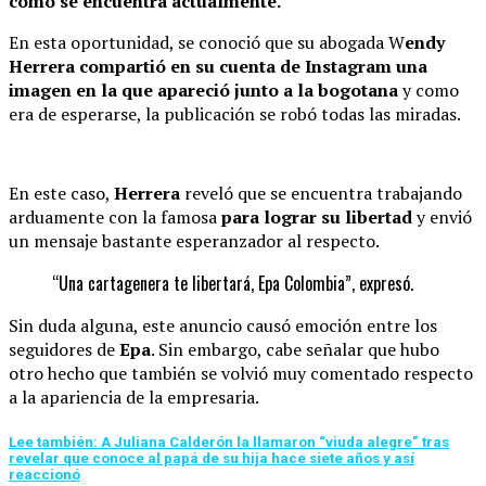
cómo se encuentra actualmente.
En esta oportunidad, se conoció que su abogada W
endy
Herrera compartió en su cuenta de Instagram una
imagen en la que apareció junto a la bogotana
y como
era de esperarse, la publicación se robó todas las miradas.
En este caso,
Herrera
reveló que se encuentra trabajando
arduamente con la famosa
para lograr su libertad
y envió
un mensaje bastante esperanzador al respecto.
“Una cartagenera te libertará, Epa Colombia”, expresó.
Sin duda alguna, este anuncio causó emoción entre los
seguidores de
Epa
. Sin embargo, cabe señalar que hubo
otro hecho que también se volvió muy comentado respecto
a la apariencia de la empresaria.
Lee también: A Juliana Calderón la llamaron “viuda alegre” tras
revelar que conoce al papá de su hija hace siete años y así
reaccionó