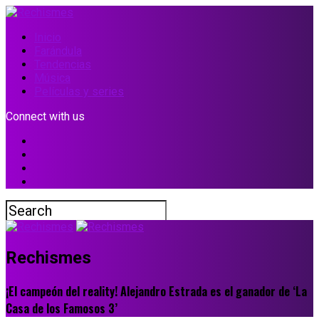
Inicio
Farándula
Tendencias
Música
Películas y series
Connect with us
Rechismes
¡El campeón del reality! Alejandro Estrada es el ganador de ‘La
Casa de los Famosos 3’