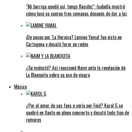
“Mi barriga quedó así, tengo flacidez”: Isabella mostró
cómo luce su cuerpo tres semanas después de dar a luz
¡De paseo por ‘La Heroica’! Lamine Yamal fue visto en
Cartagena y desató furor en redes
¿Se molestó? Así reaccionó Naim ante la revelación de
La Blanquita sobre su uso de viagra
Música
¿Por el amor de sus fans o sería por Feid? Karol G se
quebró en llanto en pleno concierto y desató todo tipo de
rumores