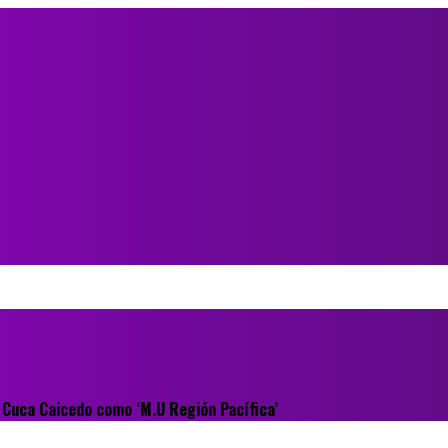
e Cuca Caicedo como ‘M.U Región Pacífica’