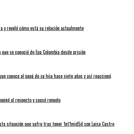
a y reveló cómo está su relación actualmente
o que se conoció de Epa Colombia desde prisión
que conoce al papá de su hija hace siete años y así reaccionó
 opinó al respecto y causó revuelo
sta situación que sufre tras tener 1nt1mid5d con Luisa Castro