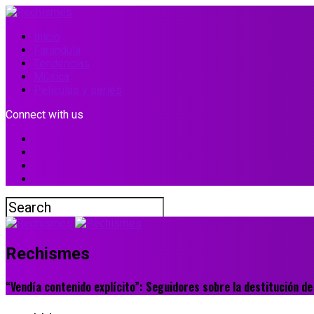
Inicio
Farándula
Tendencias
Música
Películas y series
Connect with us
Rechismes
“Vendía contenido explícito”: Seguidores sobre la destitución d