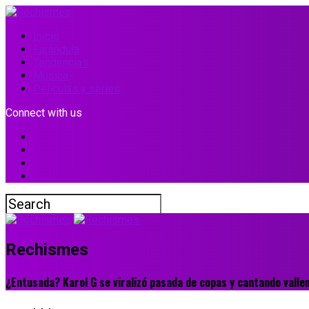
Inicio
Farándula
Tendencias
Música
Películas y series
Connect with us
Rechismes
¿Entusada? Karol G se viralizó pasada de copas y cantando valle