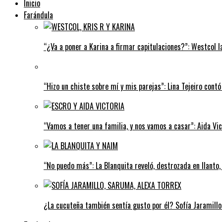
Inicio
Farándula
“¿Va a poner a Karina a firmar capitulaciones?”: Westcol l
“Hizo un chiste sobre mí y mis parejas”: Lina Tejeiro contó 
“Vamos a tener una familia, y nos vamos a casar”: Aida Vi
“No puedo más”: La Blanquita reveló, destrozada en llanto
¿La cucuteña también sentía gusto por él? Sofía Jaramillo