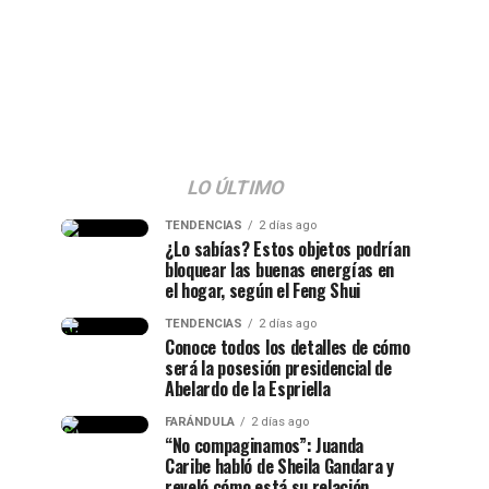
LO ÚLTIMO
TENDENCIAS
2 días ago
¿Lo sabías? Estos objetos podrían
bloquear las buenas energías en
el hogar, según el Feng Shui
TENDENCIAS
2 días ago
Conoce todos los detalles de cómo
será la posesión presidencial de
Abelardo de la Espriella
FARÁNDULA
2 días ago
“No compaginamos”: Juanda
Caribe habló de Sheila Gandara y
reveló cómo está su relación