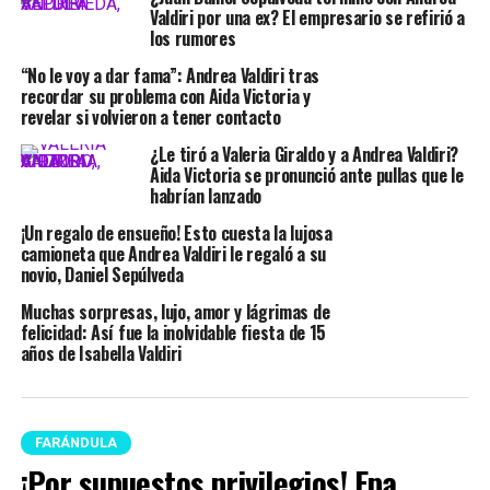
Valdiri por una ex? El empresario se refirió a
los rumores
“No le voy a dar fama”: Andrea Valdiri tras
recordar su problema con Aida Victoria y
revelar si volvieron a tener contacto
¿Le tiró a Valeria Giraldo y a Andrea Valdiri?
Aida Victoria se pronunció ante pullas que le
habrían lanzado
¡Un regalo de ensueño! Esto cuesta la lujosa
camioneta que Andrea Valdiri le regaló a su
novio, Daniel Sepúlveda
Muchas sorpresas, lujo, amor y lágrimas de
felicidad: Así fue la inolvidable fiesta de 15
años de Isabella Valdiri
FARÁNDULA
¡Por supuestos privilegios! Epa