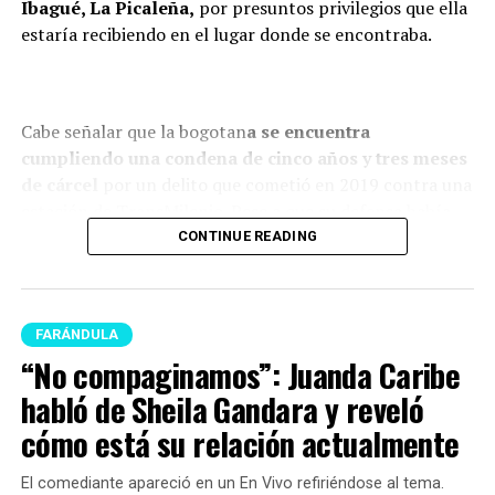
Ibagué, La Picaleña,
por presuntos privilegios que ella
estaría recibiendo en el lugar donde se encontraba.
Cabe señalar que la bogotan
a se encuentra
cumpliendo una condena de cinco años y tres meses
de cárcel
por un delito que cometió en 2019 contra una
estación de TransMilenio. Pese a que su defensa había
logrado que pasara s
u condena en la Escuela de
CONTINUE READING
Policía de la capital del país, y no en la cárcel El
Buen Pasto
r, ahora nuevamente será enviada a un
centro carcelario.
FARÁNDULA
“No compaginamos”: Juanda Caribe
Es preciso señalar que esta decisión hace parte de
nuevos
movimientos que está realizando el Gobierno
habló de Sheila Gandara y reveló
respecto a todo el sistema carcelario del país.
Esta
cómo está su relación actualmente
medida ha generado diferentes reacciones,
especialmente por tratarse de una figura ampliamente
El comediante apareció en un En Vivo refiriéndose al tema.