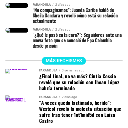
FARÁNDULA
2 días ago
“No compaginamos”: Juanda Caribe habló de
Sheila Gandara y reveló cómo está su relación
actualmente
FARÁNDULA
2 días ago
“¿Qué le pasó en la cara?”: Seguidores ante una
nueva foto que se conoció de Epa Colombia
desde prisión
MÁS RECHISMES
FARÁNDULA
3 semanas ago
¿Final final, no va más? Cintia Cossio
reveló que su relación con Jhoan López
habría terminado
FARÁNDULA
2 días ago
“A veces quedo lastimado, herido”:
Westcol reveló la molesta situación que
sufre tras tener 1nt1mid5d con Luisa
Castro