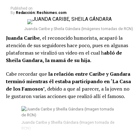
conocida en Colombia y cuyo caso ha llamado la
atención desde el momento en que fue condenada.
Published
on
By
Redacción: Rechismes.com
Lee también: “¿Qué le pasó en la cara?”:
Seguidores ante una nueva foto que se conoció de
Juanda Caribe y Sheila Gándara (Imágenes tomadas de RCN)
Epa Colombia desde prisión
Juanda Caribe
, el reconocido humorista, acaparó la
atención de sus seguidores hace poco, pues en algunas
Conviene señalar que
Epa Colombia no ha sido la
plataformas se viralizó un video en el cual h
abló de
única que se vio involucrada en esta situación.
Según
Sheila Gandara, la mamá de su hija.
la información conocida, fueron en total 103 presos los
que fueron trasladados a diferentes prisiones. Además,
Cabe recordar que
la relación entre Caribe y Gandara
El Tiempo reveló que, entre estos, se encuentran
terminó mientras él estaba participando en ‘La Casa
algunos “capos” que participaron en el denominado
de los Famosos’
, debido a que al parecer, a la joven no
‘tarimazo’ de Medellín.
le gustaron varias acciones que realizó allí el famoso.
#ATENTOS
. Momento en el
que son trasladados 103
Juanda Caribe y Sheilla Gándara (Imagen tomada de
peligrosos reclusos desde
RCN)