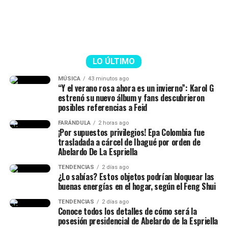
LO ÚLTIMO
Epa Colombia y su abogada (Imagen
tomada de IG Rechismes)
MÚSICA
43 minutos ago
“Y el verano rosa ahora es un invierno”: Karol G
estrenó su nuevo álbum y fans descubrieron
posibles referencias a Feid
FARÁNDULA
2 horas ago
¡Por supuestos privilegios! Epa Colombia fue
trasladada a cárcel de Ibagué por orden de
Abelardo De La Espriella
TENDENCIAS
2 días ago
¿Lo sabías? Estos objetos podrían bloquear las
buenas energías en el hogar, según el Feng Shui
TENDENCIAS
2 días ago
Conoce todos los detalles de cómo será la
posesión presidencial de Abelardo de la Espriella