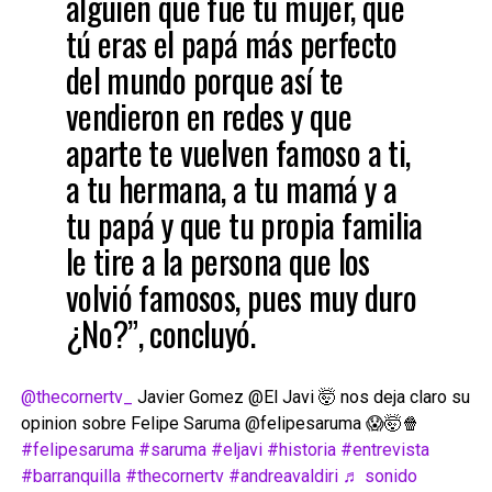
alguien que fue tu mujer, que
tú eras el papá más perfecto
del mundo porque así te
vendieron en redes y que
aparte te vuelven famoso a ti,
a tu hermana, a tu mamá y a
tu papá y que tu propia familia
le tire a la persona que los
volvió famosos, pues muy duro
¿No?”, concluyó.
@thecornertv_
Javier Gomez @El Javi 🤯 nos deja claro su
opinion sobre Felipe Saruma @felipesaruma 😱🤯🍿
#felipesaruma
#saruma
#eljavi
#historia
#entrevista
#barranquilla
#thecornertv
#andreavaldiri
♬ sonido