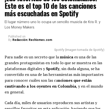
destrozada en llanto, que terminó con Naim por las
Este es el top 10 de las canciones
faltas de respeto
más escuchadas en Spotify
Como era de esperarse, los internautas no tardaron en
El lugar número uno lo ocupa un sencillo musicla de Kris R. y
reaccionar en redes sociales y opinar sobre las razones
Los Money Makers.
por las cuales
Karol
se mostró de esa manera.
Published
on
By
Redacción: Rechismes.com
Cabe aclarar que, en medio del concierto, la famosa
a
gradeció a sus fans y dio a entender que su llanto
Spotify (Imagen tomada de Spotify)
se debía a la emoción que estaba viviendo junto a
Para nadie es un secreto que la
música
es una de las
ellos.
grandes protagonistas en todo lo que se muestra en las
plataformas digitales y
Spotify
, sin duda alguna, se ha
“Me siento supremamente
convertido en una de las herramientas más importantes
agradecida por el amor que me
para conocer cuáles son las ca
nciones que están
cautivando a los oyentes en Colombia
dan siempre. Siento que
, y en el mundo
en general.
cuando me paro en este
escenario, vivo una realidad
Cada día, miles de usuarios reproducen sus artistas y
sencillos favoritos en esta aplicación, haciendo que los