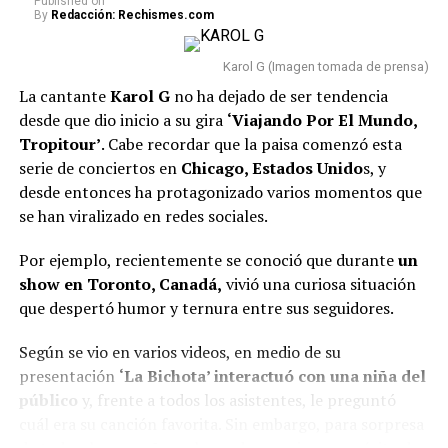
Rafael Poveda”: Salieron a la luz los testimonios de
Published
on
By
Redacción: Rechismes.com
las presuntas víctimas que acusan al periodista
A continuación, presentamos el
top 10 de las
Karol G (Imagen tomada de prensa)
canciones más escuchadas
en el país y que
La cantante
Karol G
no ha dejado de ser tendencia
actualmente ocupan las primeras posiciones en dicho
desde que dio inicio a su gira
‘Viajando Por El Mundo,
listado:
Tropitour’
. Cabe recordar que la paisa comenzó esta
serie de conciertos en
Chicago, Estados Unido
s, y
GAMINAE — Kris R., Los Money Makers
desde entonces ha protagonizado varios momentos que
se han viralizado en redes sociales.
Dichavate — Ya Ice Dilan, Rey Tony, Helabusador,
JipMusic Global, Dj Honda
Por ejemplo, recientemente se conoció que durante
un
TUKI TUKIE — Kris R., GeezyDee, Flame
火炎
show en Toronto, Canadá,
vivió una curiosa situación
que despertó humor y ternura entre sus seguidores.
SUPERSTARE — Blessd, Los Money Makers
Todo Lo Fue — Lenin Ramírez
Según se vio en varios videos, en medio de su
presentación
‘La Bichota’ interactuó con una niña del
Pico Y Chao (W Sound 08) — W Sound, Kris R., Ovy
público
y, frente a todos los asistentes, le preguntó
On The Drums
cuál era su canción favorita. Sin embargo, para sorpresa
50 MIL PIEZ – Feid y Granuja
de todos, la pequeña en lugar de mencionar un éxito de