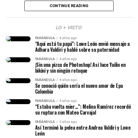
CONTINUE READING
SWIM — BTS
la artista,
respondió que era ‘Dai Dai’, de Shakira.
MERO TOTEE — Blessd, De La Rose, Los Money
(Recuerda dar clic en la imagen)
Makers
LO + VISTO
4 Life — Kris R.
FARÁNDULA
4 años ago
“Aquí está tu papá”: Lowe León envió mensaje a
Adhara Valdiri y habló sobre su paternidad
FARÁNDULA
4 años ago
¡Sin una pizca de Photoshop! Así luce Yailin en
bikini y sin ningún retoque
FARÁNDULA
4 años ago
Se conoció quién sería el nuevo amor de Epa
Colombia
FARÁNDULA
4 años ago
“Estaba vuelta mier…”: Melina Ramírez recordó
su ruptura con Mateo Carvajal
FARÁNDULA
5 años ago
Así terminó la pelea entre Andrea Valdiri y Lowe
Por otra parte, otro momento que dio de qué hablar de
León