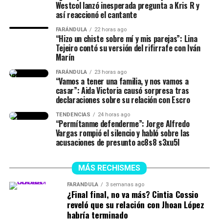
Westcol lanzó inesperada pregunta a Kris R y
así reaccionó el cantante
FARÁNDULA
22 horas ago
“Hizo un chiste sobre mí y mis parejas”: Lina
Tejeiro contó su versión del rifirrafe con Iván
Marín
FARÁNDULA
23 horas ago
“Vamos a tener una familia, y nos vamos a
casar”: Aida Victoria causó sorpresa tras
declaraciones sobre su relación con Escro
TENDENCIAS
24 horas ago
“Permítanme defenderme”: Jorge Alfredo
Vargas rompió el silencio y habló sobre las
acusaciones de presunto ac8s8 s3xu5l
MÁS RECHISMES
FARÁNDULA
3 semanas ago
¿Final final, no va más? Cintia Cossio
reveló que su relación con Jhoan López
habría terminado