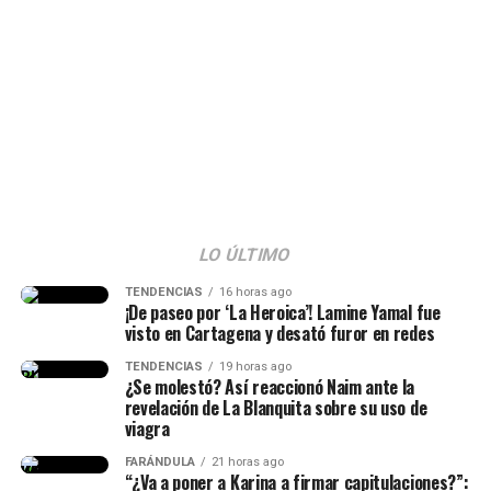
@jaquesal15
Que peligro y ella tan linda cómo manejó la
situación @Karol G en Toronto!!🇨🇦🧡
#karolg
#labichota
#toronto
#fyp
♬ original sound – Jaque
LO ÚLTIMO
TENDENCIAS
16 horas ago
¡De paseo por ‘La Heroica’! Lamine Yamal fue
visto en Cartagena y desató furor en redes
TENDENCIAS
19 horas ago
¿Se molestó? Así reaccionó Naim ante la
revelación de La Blanquita sobre su uso de
viagra
FARÁNDULA
21 horas ago
“¿Va a poner a Karina a firmar capitulaciones?”: