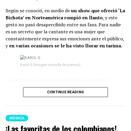
Según se conoció, en medio de
un show que ofreció ‘La
Bichota’ en Norteamérica rompió en llanto
, y este
gesto no pasó desapercibido entre sus fans. Para nadie
es un secreto que la cantante es una mujer que
constantemente expresa sus emociones ante el público,
y
en varias ocasiones se le ha visto llorar en tarima.
Karol G (Imagen tomada de prensa)
Sin embargo, en esta oportunidad sus seguidores
señalaron que habría sido diferente,
pues su llanto no
CONTINUE READING
parecía ser de felicidad, sino de tristeza.
Según se
observó, mientras permanecía en el escenario
, sus
lágrimas caían una tras otra y su semblante
reflejaba nostalgia.
MÚSICA
¡Las favoritas de los colombianos!
Lee también: “No puedo más”: La Blanquita reveló,