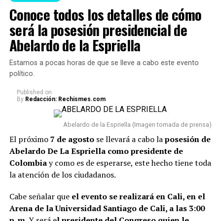
Conoce todos los detalles de cómo
será la posesión presidencial de
Feng Shui (Imagen tomada de Pinterest)
Abelardo de la Espriella
A continuación te presentamos algunos consejos,
Estamos a pocas horas de que se lleve a cabo este evento
respecto a qué
artículos no se deberían tener en un
político.
hogar porque podrían acumular malas energías:
Published
on
By
Redacción: Rechismes.com
1. Uno de los principales reglas es
evitar acumular
objetos rotos o dañados.
Cosas como espejos partidos,
Abelardo de la Espriella (Imagen tomada de prensa)
relojes que no funcionan o electrodomésticos sin
El próximo
7 de agosto
se llevará a cabo la
posesión de
funcionamiento suelen asociarse con el estancamiento y
Abelardo De La Espriella como presidente de
la dificultad para avanzar.
Colombia
y como es de esperarse, este hecho tiene toda
la atención de los ciudadanos.
2. También se recomiend
a deshacerse de la ropa que
lleva años guardada y sin usarse.
Además de ocupar
Cabe señalar que
el evento se realizará en Cali, en el
espacio innecesario en el closet, conservar estas
Arena de la Universidad Santiago de Cali, a las 3:00
prendas pueden dificultar la sensación de renovación
p. m
. Y será e
l presidente del Congreso quien le