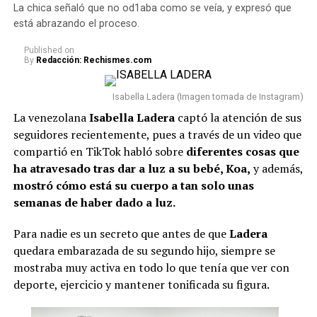
La chica señaló que no od1aba como se veía, y expresó que
Kast, de Chile; Santiago Peña, de Paraguay; José
está abrazando el proceso.
Raúl Mulino, de Panamá; Luis Abinader, de
República Dominicana; Nasry Asfura, de Honduras;
Published
on
By
Redacción: Rechismes.com
y Gilmar Pisas, de Curazao, en representación del
Reino de los Países Bajos.
Asimismo, estarán
Isabella Ladera (Imagen tomada de Instagram)
presentes los
vicepresidentes de Perú y Guatemala.
La venezolana
Isabella Ladera
captó la atención de sus
Lee también: “No compaginamos”: Juanda Caribe
seguidores recientemente, pues a través de un video que
habló de Sheila Gandara y reveló cómo está su
compartió en TikTok habló sobre
diferentes cosas que
relación actualmente
ha atravesado tras dar a luz a su bebé, Koa,
y además,
mostró cómo está su cuerpo a tan solo unas
Con respecto a los expresidentes del país, asistirán
Iván
semanas de haber dado a luz.
Duque, César Gaviria y Andrés Pastrana.
Sin
embargo, aún hay incertidumbre sobre si Álvaro Uribe
Para nadie es un secreto que antes de que
Ladera
hará acto de presencia.
quedara embarazada de su segundo hijo, siempre se
mostraba muy activa en todo lo que tenía que ver con
Por último, se conoció que durante esta jornada se
deporte, ejercicio y mantener tonificada su figura.
firmarán nuevos
decretos relacionados con temas de
salud, seguridad y reducción de costos en contratos