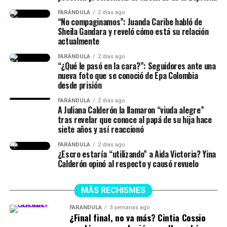
@isalavenezolanaa
te abrazo!! se q es duro no dormir pero
FARÁNDULA
2 días ago
dar vida es renacer, míralo como una segunda oportunidad
“No compaginamos”: Juanda Caribe habló de
para hacerlo bien, o mejor
Sheila Gandara y reveló cómo está su relación
actualmente
♬ original sound –
FARÁNDULA
2 días ago
“¿Qué le pasó en la cara?”: Seguidores ante una
ISABELLA LADERA
nueva foto que se conoció de Epa Colombia
desde prisión
FARÁNDULA
2 días ago
A Juliana Calderón la llamaron “viuda alegre”
tras revelar que conoce al papá de su hija hace
siete años y así reaccionó
FARÁNDULA
2 días ago
¿Escro estaría “utilizando” a Aida Victoria? Yina
Calderón opinó al respecto y causó revuelo
MÁS RECHISMES
FARÁNDULA
3 semanas ago
¿Final final, no va más? Cintia Cossio