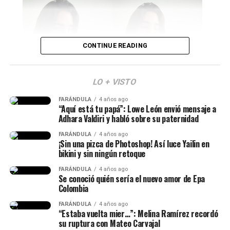
públicos
. Además, se posesionarán los ministros y se
presentará la nueva cúpula militar.
Cabe señalar que Abelardo ya envió un mensaje sobre lo
CONTINUE READING
que será este día.
“Mi posesión será mucho
LO + VISTO
más que una ceremonia.
FARÁNDULA
4 años ago
Isabella Ladera (Imagen tomada de IG)
“Aquí está tu papá”: Lowe León envió mensaje a
Será la primera
Adhara Valdiri y habló sobre su paternidad
demostración de que la
Y en esta oportunidad, Isabella habló de los c
ambios
FARÁNDULA
4 años ago
que ha atravesado su cuerpo tras el embarazo
y
¡Sin una pizca de Photoshop! Así luce Yailin en
descentralización deja de
bikini y sin ningún retoque
reveló que
no siempre hay cuerpos perfectos después
ser un discurso para
de parir.
FARÁNDULA
4 años ago
Se conoció quién sería el nuevo amor de Epa
convertirse en una realidad.
Colombia
“Te voy a mostrar como tengo
La Patria Milagro se
FARÁNDULA
4 años ago
mi cuerpo tres semanas
“Estaba vuelta mier…”: Melina Ramírez recordó
construye desde las
su ruptura con Mateo Carvajal