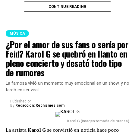
sentimientos.
CONTINUE READING
Lee también: ¡Por supuestos privilegios! Epa
Colombia fue trasladada a cárcel de Ibagué por
orden de Abelardo De La Espriella
MÚSICA
Por otro lado, es importante señalar que hubo tres
¿Por el amor de sus fans o sería por
canciones que causaron gran sorpresa, pues son
Feid? Karol G se quebró en llanto en
colaboraciones con grandes artistas internacionales.
pleno concierto y desató todo tipo
Está ‘Ahí’, un featuring con Drake; ‘Still’, con Bruno
de rumores
Mars; y ‘Bby Wow’, con Judeline.
Estos temas han
acaparado toda la atención de los fans de ‘La Bichota’.
La famosa vivió un momento muy emocional en un show, y no
tardó en ser viral.
Published
on
By
Redacción: Rechismes.com
Karol G (Imagen tomada de prensa)
La artista
Karol G
se convirtió en noticia hace poco