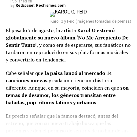
Published
on
By
Redacción: Rechismes.com
Karol G y Feid (Imágenes tomadas de prensa)
El pasado 7 de agosto, la artista
Karol G estrenó
globalmente su nuevo álbum ‘No Me Arrepiento De
Sentir Tanto’,
y como era de esperarse, sus fanáticos no
tardaron en reproducirlo en sus plataformas musicales
y convertirlo en tendencia.
Cabe señalar que
la paisa lanzó al mercado 14
canciones nuevas
y cada una tiene una historia
diferente. Aunque, en su mayoría, coinciden en que
son
temas de desamor, los géneros transitan entre
baladas, pop, ritmos latinos y urbanos.
Es preciso señalar que la famosa destacó, antes del
estreno, que con su nuevo trabajo busca que las
personas se den el permiso de sentir y de no huir de sus