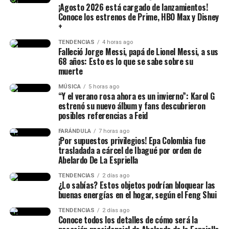
¡Agosto 2026 está cargado de lanzamientos!
Conoce los estrenos de Prime, HBO Max y Disney
+
TENDENCIAS
4 horas ago
Falleció Jorge Messi, papá de Lionel Messi, a sus
68 años: Esto es lo que se sabe sobre su
muerte
MÚSICA
5 horas ago
“Y el verano rosa ahora es un invierno”: Karol G
estrenó su nuevo álbum y fans descubrieron
posibles referencias a Feid
FARÁNDULA
7 horas ago
¡Por supuestos privilegios! Epa Colombia fue
trasladada a cárcel de Ibagué por orden de
Abelardo De La Espriella
TENDENCIAS
2 días ago
¿Lo sabías? Estos objetos podrían bloquear las
buenas energías en el hogar, según el Feng Shui
TENDENCIAS
2 días ago
Conoce todos los detalles de cómo será la