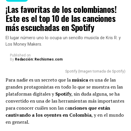
cuida de mí”, se escuchó.
¡Las favoritas de los colombianos!
Lee también: “No puedo más”: La Blanquita reveló,
destrozada en llanto, que terminó con Naim por las
Este es el top 10 de las canciones
Las referencias en las
faltas de respeto
más escuchadas en Spotify
canciones de Karol g y feid
Como era de esperarse, los internautas no tardaron en
El lugar número uno lo ocupa un sencillo musicla de Kris R. y
son muy fuertes.
reaccionar en redes sociales y opinar sobre las razones
Los Money Makers.
por las cuales
Karol
se mostró de esa manera.
pic.twitter.com/hZgmd9tVUq
Published
on
By
Redacción: Rechismes.com
Cabe aclarar que, en medio del concierto, la famosa
— feid (@feidxsar)
August
a
gradeció a sus fans y dio a entender que su llanto
Spotify (Imagen tomada de Spotify)
se debía a la emoción que estaba viviendo junto a
7, 2026
Para nadie es un secreto que la
música
es una de las
ellos.
grandes protagonistas en todo lo que se muestra en las
plataformas digitales y
Spotify
, sin duda alguna, se ha
“Me siento supremamente
convertido en una de las herramientas más importantes
Otros relacionaron
la canción ‘Si lo ven’ con un
agradecida por el amor que me
para conocer cuáles son las ca
nciones que están
sencillo de El Ferrxo.
cautivando a los oyentes en Colombia
dan siempre. Siento que
, y en el mundo
en general.
cuando me paro en este
Soy el único que ve la