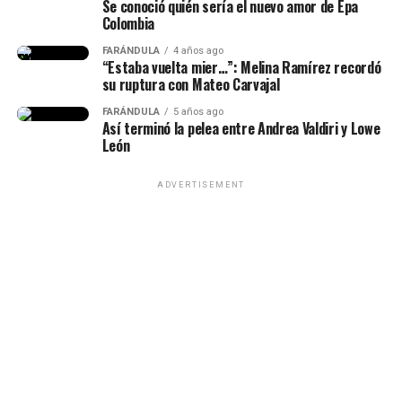
Se conoció quién sería el nuevo amor de Epa
Lee también: “Fui víctima de abvs6 s3xua7 de
un invierno”, se oyó.
Markoentodo
Colombia
Rafael Poveda”: Salieron a la luz los testimonios de
FARÁNDULA
4 años ago
las presuntas víctimas que acusan al periodista
“Estaba vuelta mier…”: Melina Ramírez recordó
Y EL VERANO ROSA AHORA
su ruptura con Mateo Carvajal
A continuación, presentamos el
top 10 de las
ES UN INVIERNO …. Alguien
canciones más escuchadas
en el país y que
FARÁNDULA
5 años ago
Así terminó la pelea entre Andrea Valdiri y Lowe
que te amaba
actualmente ocupan las primeras posiciones en dicho
León
listado:
pic.twitter.com/1lpEQYLCJp
ADVERTISEMENT
GAMINAE — Kris R., Los Money Makers
— 🎀💫 (@adriiicyz)
Dichavate — Ya Ice Dilan, Rey Tony, Helabusador,
August 7, 2026
JipMusic Global, Dj Honda
TUKI TUKIE — Kris R., GeezyDee, Flame
火炎
SUPERSTARE — Blessd, Los Money Makers
Asimismo, otros usuarios señalaron allí mismo se puede
Todo Lo Fue — Lenin Ramírez
escuchar un sonido que tendría similitud con la
introducción de ‘Verano rosa’.
Pico Y Chao (W Sound 08) — W Sound, Kris R., Ovy
On The Drums