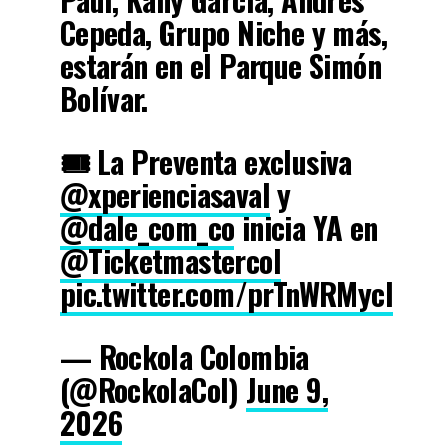
Cepeda, Grupo Niche y más,
estarán en el Parque Simón
Bolívar.
🎟️ La Preventa exclusiva
@xperienciasaval
y
@dale_com_co
inicia YA en
@Ticketmastercol
pic.twitter.com/prTnWRMycl
— Rockola Colombia
(@RockolaCol)
June 9,
2026