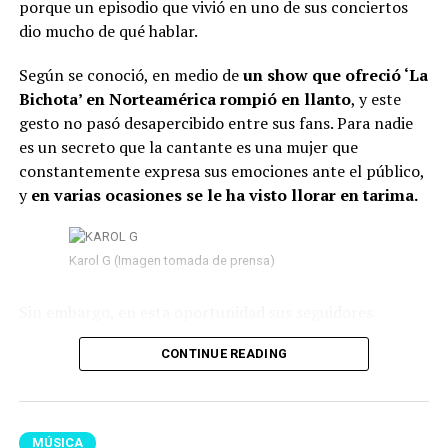
porque un episodio que vivió en uno de sus conciertos
dio mucho de qué hablar.
Según se conoció, en medio de
un show que ofreció ‘La
Bichota’ en Norteamérica rompió en llanto
, y este
gesto no pasó desapercibido entre sus fans. Para nadie
es un secreto que la cantante es una mujer que
constantemente expresa sus emociones ante el público,
y
en varias ocasiones se le ha visto llorar en tarima.
Además, un asunto en especial ha dado mucho de qué
hablar. Para esta ocasión, algunas personas han
descubierto posi
bles referencias que serían
Karol G (Imagen tomada de prensa)
indirectas o inspiraciones relacionadas con Feid.
Sin embargo, en esta oportunidad sus seguidores
Por un lado, en el tema
‘Final Feliz’, los fans
señalaron que habría sido diferente,
pues su llanto no
especularon que hay una barra específica que
CONTINUE READING
parecía ser de felicidad, sino de tristeza.
Según se
estaría dirigida a él.
observó, mientras permanecía en el escenario
, sus
lágrimas caían una tras otra y su semblante
“Ya no tengo ángel que
reflejaba nostalgia.
MÚSICA