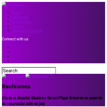
Inicio
Farándula
Tendencias
Música
Películas y series
Connect with us
Rechismes
¡Fin de la disputa! Shakira y Gerard Piqué firmaron un acuerdo
de separación ante un juez