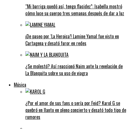
“Mi barriga quedó así, tengo flacidez”: Isabella mostró
cómo luce su cuerpo tres semanas después de dar a luz
¡De paseo por ‘La Heroica’! Lamine Yamal fue visto en
Cartagena y desató furor en redes
¿Se molestó? Así reaccionó Naim ante la revelación de
La Blanquita sobre su uso de viagra
Música
¿Por el amor de sus fans o sería por Feid? Karol G se
quebró en llanto en pleno concierto y desató todo tipo de
rumores