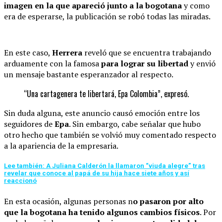
imagen en la que apareció junto a la bogotana
y como
era de esperarse, la publicación se robó todas las miradas.
En este caso,
Herrera
reveló que se encuentra trabajando
arduamente con la famosa
para lograr su libertad
y envió
un mensaje bastante esperanzador al respecto.
“Una cartagenera te libertará, Epa Colombia”, expresó.
Sin duda alguna, este anuncio causó emoción entre los
seguidores de
Epa
. Sin embargo, cabe señalar que hubo
otro hecho que también se volvió muy comentado respecto
a la apariencia de la empresaria.
Lee también: A Juliana Calderón la llamaron “viuda alegre” tras
revelar que conoce al papá de su hija hace siete años y así
reaccionó
En esta ocasión, algunas personas n
o pasaron por alto
que la bogotana ha tenido algunos cambios físicos
. Por