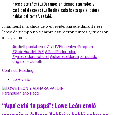
hace siete años (…) Duramos un tiempo separados y
cantidad de cosas (…) No diré nada hasta que él quiera
hablar del tema”, señaló.
Finalmente, la chica dejó en evidencia que durante ese
lapso de tiempo no siempre estuvieron juntos, y tuvieron
idas y venidas.
@juliethpaolaberdu7
#LIVEIncentiveProgram
#SideHustleLIVE
#PaidPartnership
#yinacalderonoficial
#julianacalderon
♬ sonido
original – Julieth
Continue Reading
Lo + visto
Farándula
4 años ago
“Aquí está tu papá”: Lowe León envió
mensaje a Adhara Valdiri y habló sobre su