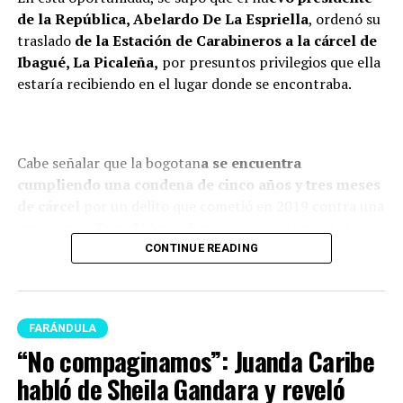
de la República, Abelardo De La Espriella
, ordenó su
traslado
de la Estación de Carabineros a la cárcel de
Ibagué, La Picaleña,
por presuntos privilegios que ella
estaría recibiendo en el lugar donde se encontraba.
Cabe señalar que la bogotan
a se encuentra
cumpliendo una condena de cinco años y tres meses
de cárcel
por un delito que cometió en 2019 contra una
estación de TransMilenio. Pese a que su defensa había
logrado que pasara s
u condena en la Escuela de
CONTINUE READING
Policía de la capital del país, y no en la cárcel El
Buen Pasto
r, ahora nuevamente será enviada a un
centro carcelario.
FARÁNDULA
“No compaginamos”: Juanda Caribe
Es preciso señalar que esta decisión hace parte de
nuevos
movimientos que está realizando el Gobierno
habló de Sheila Gandara y reveló
respecto a todo el sistema carcelario del país.
Esta