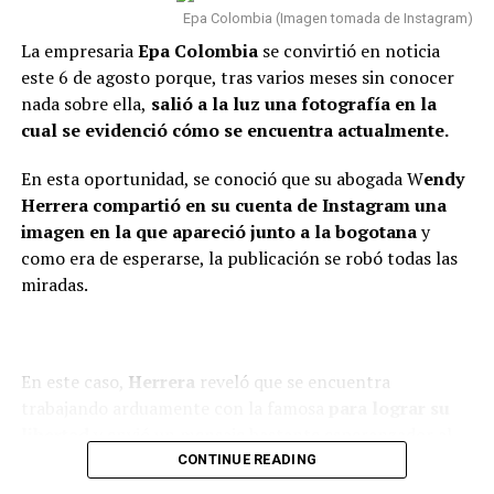
(@ColombiaOscura)
de dos meses, estoy
Epa Colombia (Imagen tomada de Instagram)
August 8, 2026
totalmente tranquilo, estoy
La empresaria
Epa Colombia
se convirtió en noticia
este 6 de agosto porque, tras varios meses sin conocer
bien. Incluso, para que dejen el
nada sobre ella,
salió a la luz una fotografía en la
tema ahí también, con la
cual se evidenció cómo se encuentra actualmente.
Por el momento, esta noticia ha causado sorpresa en la
mamá de la niña estoy bien.
opinión pública y se está a la espera de que los familiares
En esta oportunidad, se conoció que su abogada W
endy
Como se lo dije a ella, tal vez
o la abogada de la empresaria se pronuncien sobre la
Herrera compartió en su cuenta de Instagram una
decisión y entreguen más detalles acerca de su nuevo
en algunas vainas no
imagen en la que apareció junto a la bogotana
y
traslado.
como era de esperarse, la publicación se robó todas las
compaginamos, se acabó lo
miradas.
que se acabó y nos toca luchar
#COLOMBIA
: EPA
por ser buenos papás”,
COLOMBIA FUE LA
confesó.
PRIMERA EN SABER LO
En este caso,
Herrera
reveló que se encuentra
trabajando arduamente con la famosa
para lograr su
DURO QUE MUERDE EL
libertad
y envió un mensaje bastante esperanzador al
TIGRE
Finalmente,
Caribe
reiteró que su mayor compromiso
respecto.
CONTINUE READING
en la actualidad
es ser un buen papá y mantener una