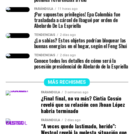
FARÁNDULA
11 horas ago
¡Por supuestos privilegios! Epa Colombia fue
trasladada a cárcel de Ibagué por orden de
Abelardo De La Espriella
TENDENCIAS
2 días ago
¿Lo sabías? Estos objetos podrían bloquear las
buenas energías en el hogar, según el Feng Shui
TENDENCIAS
2 días ago
Conoce todos los detalles de cómo será la
posesión presidencial de Abelardo de la Espriella
MÁS RECHISMES
FARÁNDULA
3 semanas ago
¿Final final, no va más? Cintia Cossio
reveló que su relación con Jhoan López
habría terminado
FARÁNDULA
2 días ago
“A veces quedo lastimado, herido”:
Westcol reveló la molesta situación que