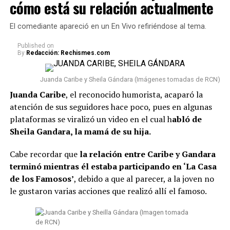
cómo está su relación actualmente
medida ha generado diferentes reacciones,
especialmente por tratarse de una figura ampliamente
El comediante apareció en un En Vivo refiriéndose al tema.
conocida en Colombia y cuyo caso ha llamado la
atención desde el momento en que fue condenada.
Published
on
By
Redacción: Rechismes.com
Lee también: “¿Qué le pasó en la cara?”:
Seguidores ante una nueva foto que se conoció de
Juanda Caribe y Sheila Gándara (Imágenes tomadas de RCN)
Epa Colombia desde prisión
Juanda Caribe
, el reconocido humorista, acaparó la
atención de sus seguidores hace poco, pues en algunas
Conviene señalar que
Epa Colombia no ha sido la
plataformas se viralizó un video en el cual h
abló de
única que se vio involucrada en esta situación.
Según
Sheila Gandara, la mamá de su hija.
la información conocida, fueron en total 103 presos los
que fueron trasladados a diferentes prisiones. Además,
Cabe recordar que
la relación entre Caribe y Gandara
El Tiempo reveló que, entre estos, se encuentran
terminó mientras él estaba participando en ‘La Casa
algunos “capos” que participaron en el denominado
de los Famosos’
, debido a que al parecer, a la joven no
‘tarimazo’ de Medellín.
le gustaron varias acciones que realizó allí el famoso.
#ATENTOS
. Momento en el