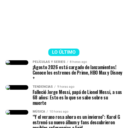
LO ÚLTIMO
Epa Colombia y su abogada (Imagen
tomada de IG Rechismes)
PELÍCULAS Y SERIES
8 horas ago
¡Agosto 2026 está cargado de lanzamientos!
Conoce los estrenos de Prime, HBO Max y Disney
+
TENDENCIAS
9 horas ago
Falleció Jorge Messi, papá de Lionel Messi, a sus
68 años: Esto es lo que se sabe sobre su
muerte
MÚSICA
10 horas ago
“Y el verano rosa ahora es un invierno”: Karol G
estrenó su nuevo álbum y fans descubrieron
posibles referencias a Feid