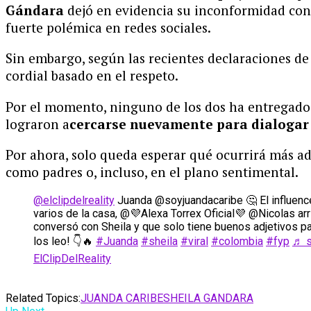
Gándara
dejó en evidencia su inconformidad con
fuerte polémica en redes sociales.
Sin embargo, según las recientes declaraciones d
cordial basado en el respeto.
Por el momento, ninguno de los dos ha entregado d
lograron a
cercarse nuevamente para dialogar y
Por ahora, solo queda esperar qué ocurrirá más a
como padres o, incluso, en el plano sentimental.
@elclipdelreality
Juanda @soyjuandacaribe 🤔 El influenc
varios de la casa, @💜Alexa Torrex Oficial💜 @Nicolas arr
conversó con Sheila y que solo tiene buenos adjetivos par
los leo! 👇🔥
#Juanda
#sheila
#viral
#colombia
#fyp
♬ s
ElClipDelReality
Related Topics:
JUANDA CARIBE
SHEILA GANDARA