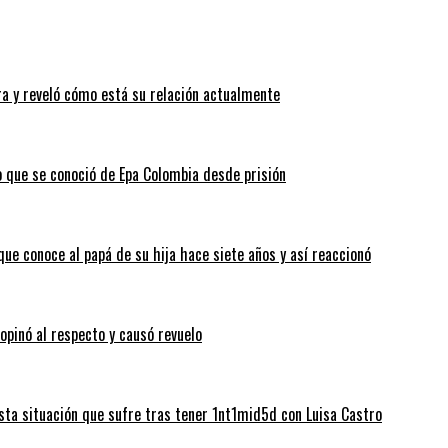
a y reveló cómo está su relación actualmente
o que se conoció de Epa Colombia desde prisión
que conoce al papá de su hija hace siete años y así reaccionó
 opinó al respecto y causó revuelo
sta situación que sufre tras tener 1nt1mid5d con Luisa Castro