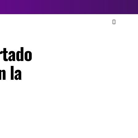
rtado
n la