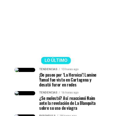
LO ÚLTIMO
TENDENCIAS
13 horas ago
¡De paseo por ‘La Heroica’! Lamine
Yamal fue visto en Cartagena y
desató furor en redes
TENDENCIAS
16 horas ago
¿Se molestó? Así reaccionó Naim
ante la revelación de La Blanquita
sobre su uso de viagra
FARÁNDULA
18 horas ago