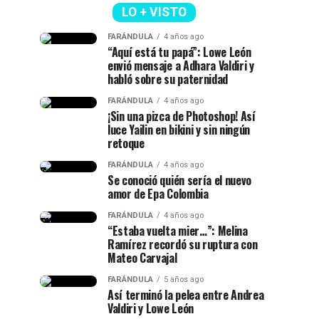
LO + VISTO
FARÁNDULA
4 años ago
“Aquí está tu papá”: Lowe León
envió mensaje a Adhara Valdiri y
habló sobre su paternidad
FARÁNDULA
4 años ago
¡Sin una pizca de Photoshop! Así
luce Yailin en bikini y sin ningún
retoque
FARÁNDULA
4 años ago
Se conoció quién sería el nuevo
amor de Epa Colombia
FARÁNDULA
4 años ago
“Estaba vuelta mier…”: Melina
Ramírez recordó su ruptura con
Mateo Carvajal
FARÁNDULA
5 años ago
Así terminó la pelea entre Andrea
Valdiri y Lowe León