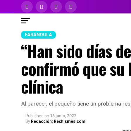
FARÁNDULA
“Han sido días de
confirmó que su h
clínica
Al parecer, el pequeño tiene un problema resp
Published
on
16 junio, 2022
By
Redacción: Rechismes.com