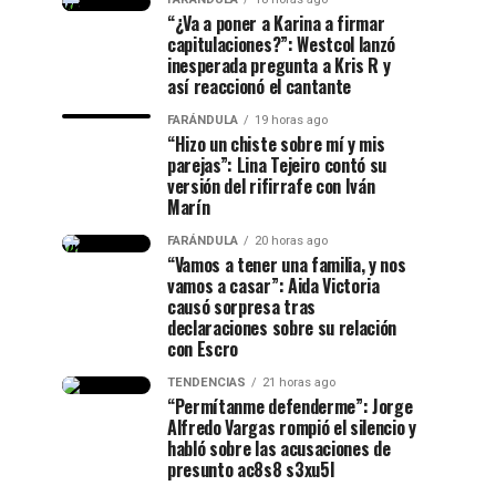
“¿Va a poner a Karina a firmar
capitulaciones?”: Westcol lanzó
inesperada pregunta a Kris R y
así reaccionó el cantante
FARÁNDULA
19 horas ago
“Hizo un chiste sobre mí y mis
parejas”: Lina Tejeiro contó su
versión del rifirrafe con Iván
Marín
FARÁNDULA
20 horas ago
“Vamos a tener una familia, y nos
vamos a casar”: Aida Victoria
causó sorpresa tras
declaraciones sobre su relación
con Escro
TENDENCIAS
21 horas ago
“Permítanme defenderme”: Jorge
Alfredo Vargas rompió el silencio y
habló sobre las acusaciones de
presunto ac8s8 s3xu5l