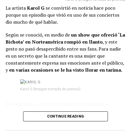
La artista
Karol G
se convirtió en noticia hace poco
porque un episodio que vivió en uno de sus conciertos
dio mucho de qué hablar.
Según se conoció, en medio de
un show que ofreció ‘La
Bichota’ en Norteamérica rompió en llanto
, y este
gesto no pasó desapercibido entre sus fans. Para nadie
es un secreto que la cantante es una mujer que
constantemente expresa sus emociones ante el público,
y
en varias ocasiones se le ha visto llorar en tarima.
Además, un asunto en especial ha dado mucho de qué
hablar. Para esta ocasión, algunas personas han
descubierto posi
bles referencias que serían
Karol G (Imagen tomada de prensa)
indirectas o inspiraciones relacionadas con Feid.
Sin embargo, en esta oportunidad sus seguidores
Por un lado, en el tema
‘Final Feliz’, los fans
señalaron que habría sido diferente,
pues su llanto no
especularon que hay una barra específica que
CONTINUE READING
parecía ser de felicidad, sino de tristeza.
Según se
estaría dirigida a él.
observó, mientras permanecía en el escenario
, sus