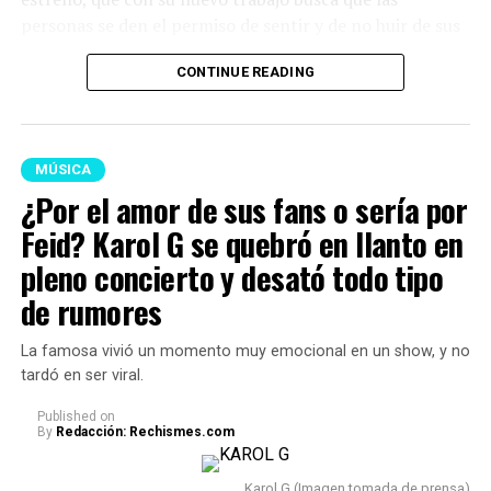
personas se den el permiso de sentir y de no huir de sus
sentimientos.
CONTINUE READING
Lee también: ¡Por supuestos privilegios! Epa
Colombia fue trasladada a cárcel de Ibagué por
orden de Abelardo De La Espriella
MÚSICA
Por otro lado, es importante señalar que hubo tres
¿Por el amor de sus fans o sería por
canciones que causaron gran sorpresa, pues son
Feid? Karol G se quebró en llanto en
colaboraciones con grandes artistas internacionales.
pleno concierto y desató todo tipo
Está ‘Ahí’, un featuring con Drake; ‘Still’, con Bruno
de rumores
Mars; y ‘Bby Wow’, con Judeline.
Estos temas han
acaparado toda la atención de los fans de ‘La Bichota’.
La famosa vivió un momento muy emocional en un show, y no
tardó en ser viral.
Published
on
By
Redacción: Rechismes.com
Karol G (Imagen tomada de prensa)