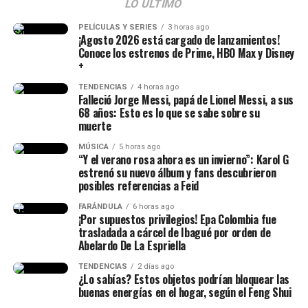
8, 2026
LO ÚLTIMO
PELÍCULAS Y SERIES
3 horas ago
¡Agosto 2026 está cargado de lanzamientos!
Conoce los estrenos de Prime, HBO Max y Disney
+
TENDENCIAS
4 horas ago
Falleció Jorge Messi, papá de Lionel Messi, a sus
68 años: Esto es lo que se sabe sobre su
muerte
MÚSICA
5 horas ago
“Y el verano rosa ahora es un invierno”: Karol G
estrenó su nuevo álbum y fans descubrieron
posibles referencias a Feid
FARÁNDULA
6 horas ago
¡Por supuestos privilegios! Epa Colombia fue
trasladada a cárcel de Ibagué por orden de
Abelardo De La Espriella
TENDENCIAS
2 días ago
¿Lo sabías? Estos objetos podrían bloquear las
buenas energías en el hogar, según el Feng Shui