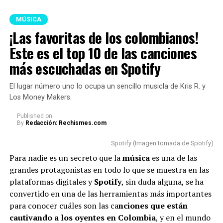
lágrimas caían una tras otra y su semblante
“Ya no tengo ángel que
reflejaba nostalgia.
MÚSICA
cuida de mí”, se escuchó.
¡Las favoritas de los colombianos!
Lee también: “No puedo más”: La Blanquita reveló,
destrozada en llanto, que terminó con Naim por las
Este es el top 10 de las canciones
Las referencias en las
faltas de respeto
más escuchadas en Spotify
canciones de Karol g y feid
Como era de esperarse, los internautas no tardaron en
El lugar número uno lo ocupa un sencillo musicla de Kris R. y
son muy fuertes.
reaccionar en redes sociales y opinar sobre las razones
Los Money Makers.
por las cuales
Karol
se mostró de esa manera.
pic.twitter.com/hZgmd9tVUq
Published
on
By
Redacción: Rechismes.com
Cabe aclarar que, en medio del concierto, la famosa
— feid (@feidxsar)
August
a
gradeció a sus fans y dio a entender que su llanto
Spotify (Imagen tomada de Spotify)
se debía a la emoción que estaba viviendo junto a
7, 2026
Para nadie es un secreto que la
música
es una de las
ellos.
grandes protagonistas en todo lo que se muestra en las
plataformas digitales y
Spotify
, sin duda alguna, se ha
“Me siento supremamente
convertido en una de las herramientas más importantes
Otros relacionaron
la canción ‘Si lo ven’ con un
agradecida por el amor que me
para conocer cuáles son las ca
nciones que están
sencillo de El Ferrxo.
cautivando a los oyentes en Colombia
, y en el mundo