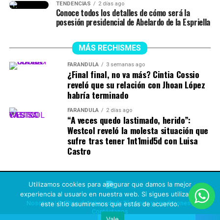
TENDENCIAS
2 días ago
Conoce todos los detalles de cómo será la
posesión presidencial de Abelardo de la Espriella
MÁS RECHISMES
FARÁNDULA
3 semanas ago
¿Final final, no va más? Cintia Cossio
reveló que su relación con Jhoan López
habría terminado
FARÁNDULA
2 días ago
“A veces quedo lastimado, herido”:
Westcol reveló la molesta situación que
sufre tras tener 1nt1mid5d con Luisa
Castro
Utilizamos cookies para asegurar que damos la mejor
experiencia al usuario en nuestra web. Si sigues utilizando
Nosotros
|
Política de privacidad
|
Términos y condiciones
|
este sitio asumiremos que estás de acuerdo.
Contáctanos
Vale
Copyright © 2021 Rechismes |
Design L-ink