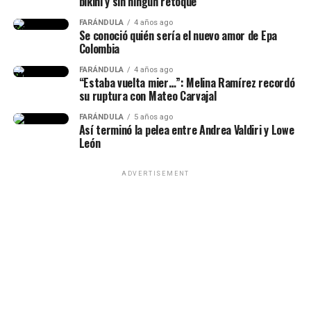
bikini y sin ningún retoque
favoritas de los colombianos.
“Y el verano rosa ahora es
FARÁNDULA
4 años ago
@markoentodo
🥹❤️ @Karol G
♬ sonido original –
Se conoció quién sería el nuevo amor de Epa
Lee también: “Fui víctima de abvs6 s3xua7 de
un invierno”, se oyó.
Markoentodo
Colombia
Rafael Poveda”: Salieron a la luz los testimonios de
FARÁNDULA
4 años ago
las presuntas víctimas que acusan al periodista
“Estaba vuelta mier…”: Melina Ramírez recordó
Y EL VERANO ROSA AHORA
su ruptura con Mateo Carvajal
A continuación, presentamos el
top 10 de las
ES UN INVIERNO …. Alguien
canciones más escuchadas
en el país y que
FARÁNDULA
5 años ago
Así terminó la pelea entre Andrea Valdiri y Lowe
que te amaba
actualmente ocupan las primeras posiciones en dicho
León
listado:
pic.twitter.com/1lpEQYLCJp
ADVERTISEMENT
GAMINAE — Kris R., Los Money Makers
— 🎀💫 (@adriiicyz)
Dichavate — Ya Ice Dilan, Rey Tony, Helabusador,
August 7, 2026
JipMusic Global, Dj Honda
TUKI TUKIE — Kris R., GeezyDee, Flame
火炎
SUPERSTARE — Blessd, Los Money Makers
Asimismo, otros usuarios señalaron allí mismo se puede
Todo Lo Fue — Lenin Ramírez
escuchar un sonido que tendría similitud con la