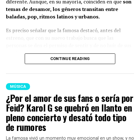
diferente. Aunque, en su mayoría, coinciden en que
son
temas de desamor, los géneros transitan entre
baladas, pop, ritmos latinos y urbanos.
Es preciso señalar que la famosa destacó, antes del
estreno, que con su nuevo trabajo busca que las
personas se den el permiso de sentir y de no huir de sus
sentimientos.
CONTINUE READING
Lee también: ¡Por supuestos privilegios! Epa
Colombia fue trasladada a cárcel de Ibagué por
orden de Abelardo De La Espriella
MÚSICA
Por otro lado, es importante señalar que hubo tres
¿Por el amor de sus fans o sería por
canciones que causaron gran sorpresa, pues son
Feid? Karol G se quebró en llanto en
colaboraciones con grandes artistas internacionales.
pleno concierto y desató todo tipo
Está ‘Ahí’, un featuring con Drake; ‘Still’, con Bruno
de rumores
Mars; y ‘Bby Wow’, con Judeline.
Estos temas han
acaparado toda la atención de los fans de ‘La Bichota’.
La famosa vivió un momento muy emocional en un show, y no