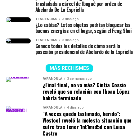
trasladada a cárcel de Ibagué por orden de
Abelardo De La Espriella
TENDENCIAS
3 días ago
¿Lo sabías? Estos objetos podrían bloquear las
buenas energías en el hogar, según el Feng Shui
TENDENCIAS
3 días ago
Conoce todos los detalles de cómo será la
posesión presidencial de Abelardo de la Espriella
MÁS RECHISMES
FARÁNDULA
3 semanas ago
¿Final final, no va más? Cintia Cossio
reveló que su relación con Jhoan López
habría terminado
FARÁNDULA
4 días ago
“A veces quedo lastimado, herido”:
Westcol reveló la molesta situación que
sufre tras tener 1nt1mid5d con Luisa
Castro