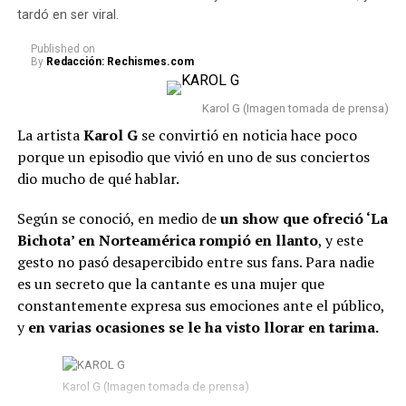
tardó en ser viral.
Published
on
By
Redacción: Rechismes.com
Karol G (Imagen tomada de prensa)
La artista
Karol G
se convirtió en noticia hace poco
porque un episodio que vivió en uno de sus conciertos
dio mucho de qué hablar.
Según se conoció, en medio de
un show que ofreció ‘La
Bichota’ en Norteamérica rompió en llanto
, y este
gesto no pasó desapercibido entre sus fans. Para nadie
es un secreto que la cantante es una mujer que
constantemente expresa sus emociones ante el público,
y
en varias ocasiones se le ha visto llorar en tarima.
Además, un asunto en especial ha dado mucho de qué
hablar. Para esta ocasión, algunas personas han
descubierto posi
bles referencias que serían
Karol G (Imagen tomada de prensa)
indirectas o inspiraciones relacionadas con Feid.