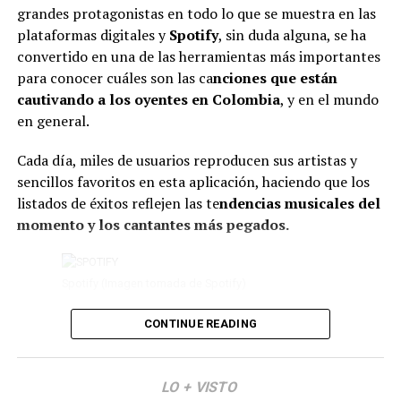
grandes protagonistas en todo lo que se muestra en las
plataformas digitales y
Spotify
, sin duda alguna, se ha
“Me siento supremamente
convertido en una de las herramientas más importantes
Otros relacionaron
la canción ‘Si lo ven’ con un
agradecida por el amor que me
para conocer cuáles son las ca
nciones que están
sencillo de El Ferrxo.
cautivando a los oyentes en Colombia
dan siempre. Siento que
, y en el mundo
en general.
cuando me paro en este
Soy el único que ve la
escenario, vivo una realidad
Cada día, miles de usuarios reproducen sus artistas y
correlación ‘si lo ven’ de
sencillos favoritos en esta aplicación, haciendo que los
diferente. Como que ustedes
Karol con ‘si te la
listados de éxitos reflejen las te
ndencias musicales del
me demuestran que me
encuentras por ahí’ de
momento y los cantantes más pegados.
quieren, me apoyan, me
feid?
acompañan. Gracias”, expresó.
pic.twitter.com/aZtDlMhrN5
Spotify (Imagen tomada de Spotify)
CONTINUE READING
De hecho, en los últimos días, varios artistas han
— Andrew (@jolix_12)
No obstante, pese a estas palabras, algunas personas
logrado posicionarse entre los más escuchados del país,
señalaron que la artista parecía estar atravesando un
August 7, 2026
destacándose por la viralidad que han tomado sus
momento de tristeza y que sus lágrimas tal vez podrían
LO + VISTO
estrenos dentro de la industria.
En este caso, en el