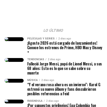
pic.twitter.com/T3LzzoQepT
— sole ❀.࿔ eclipse ⋆˙⟡
(@solecitodecazzu)
August
8, 2026
LO ÚLTIMO
PELÍCULAS Y SERIES
2 días ago
¡Agosto 2026 está cargado de lanzamientos!
Conoce los estrenos de Prime, HBO Max y Disney
+
TENDENCIAS
2 días ago
Falleció Jorge Messi, papá de Lionel Messi, a sus
68 años: Esto es lo que se sabe sobre su
muerte
MÚSICA
2 días ago
“Y el verano rosa ahora es un invierno”: Karol G
estrenó su nuevo álbum y fans descubrieron
posibles referencias a Feid
FARÁNDULA
2 días ago
¡Por supuestos privilegios! Epa Colombia fue