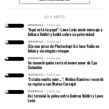
Lee también: ¿Escro estaría “utilizando” a Aida
(Recuerda dar clic en la imagen)
Victoria? Yina Calderón opinó al respecto y causó
revuelo
LO + VISTO
Y en este caso, todos estos hechos generaron muchas
FARÁNDULA
4 años ago
reacciones y se avivaron luego de que Calderón contara,
“Aquí está tu papá”: Lowe León envió mensaje a
en una dinámica de preguntas y respuestas en sus
Adhara Valdiri y habló sobre su paternidad
historias de Instagram, q
ue conoce al papá de su niña
FARÁNDULA
4 años ago
desde hace siete años.
¡Sin una pizca de Photoshop! Así luce Yailin en
bikini y sin ningún retoque
“Lo conocí hace siete años, ha
FARÁNDULA
4 años ago
Se conoció quién sería el nuevo amor de Epa
sido la historia de amor más
Colombia
impactante de la historia y, a
FARÁNDULA
4 años ago
“Estaba vuelta mier…”: Melina Ramírez recordó
pesar de muchos bajos y altos,
su ruptura con Mateo Carvajal
siempre estuvo para mí”, había
Epa Colombia y su abogada (Imagen
FARÁNDULA
5 años ago
Así terminó la pelea entre Andrea Valdiri y Lowe
dicho.
tomada de IG Rechismes)
León