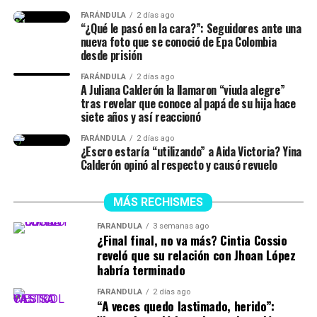
señaló.
FARÁNDULA
2 días ago
“¿Qué le pasó en la cara?”: Seguidores ante una
nueva foto que se conoció de Epa Colombia
desde prisión
Finalmente, la chica dejó en evidencia que durante ese
lapso de tiempo no siempre estuvieron juntos, y
FARÁNDULA
2 días ago
A Juliana Calderón la llamaron “viuda alegre”
tuvieron idas y venidas.
tras revelar que conoce al papá de su hija hace
siete años y así reaccionó
@juliethpaolaberdu7
#LIVEIncentiveProgram
FARÁNDULA
2 días ago
#SideHustleLIVE
#PaidPartnership
#yinacalderonoficial
¿Escro estaría “utilizando” a Aida Victoria? Yina
#julianacalderon
♬ sonido original – Julieth
Calderón opinó al respecto y causó revuelo
MÁS RECHISMES
FARÁNDULA
3 semanas ago
¿Final final, no va más? Cintia Cossio
reveló que su relación con Jhoan López
habría terminado
FARÁNDULA
2 días ago
“A veces quedo lastimado, herido”: