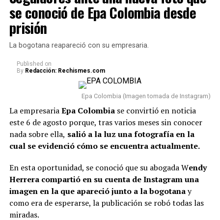
Epa Colombia desde prisión
se conoció de Epa Colombia desde
En este caso, el comediante fue tema de conversación
prisión
recientemente porque, tras varios meses de volver a su
vida real, re
veló cómo se encuentra actualmente su
La bogotana reapareció con su empresaria.
relación con Sheila.
Published
on
By
Redacción: Rechismes.com
“Van dos meses. Hoy, después
de dos meses, estoy
Epa Colombia (Imagen tomada de Instagram)
totalmente tranquilo, estoy
La empresaria
Epa Colombia
se convirtió en noticia
este 6 de agosto porque, tras varios meses sin conocer
bien. Incluso, para que dejen el
nada sobre ella,
salió a la luz una fotografía en la
tema ahí también, con la
cual se evidenció cómo se encuentra actualmente.
mamá de la niña estoy bien.
En esta oportunidad, se conoció que su abogada W
endy
Como se lo dije a ella, tal vez
Herrera compartió en su cuenta de Instagram una
en algunas vainas no
imagen en la que apareció junto a la bogotana
y
como era de esperarse, la publicación se robó todas las
compaginamos, se acabó lo
miradas.