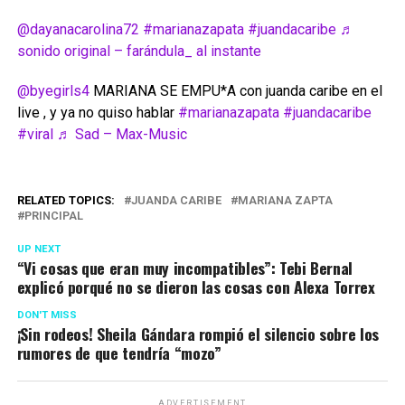
@dayanacarolina72
#marianazapata
#juandacaribe
♬
sonido original – farándula_ al instante
@byegirls4
MARIANA SE EMPU*A con juanda caribe en el
live , y ya no quiso hablar
#marianazapata
#juandacaribe
#viral
♬ Sad – Max-Music
RELATED TOPICS:
JUANDA CARIBE
MARIANA ZAPTA
PRINCIPAL
UP NEXT
“Vi cosas que eran muy incompatibles”: Tebi Bernal
explicó porqué no se dieron las cosas con Alexa Torrex
DON'T MISS
¡Sin rodeos! Sheila Gándara rompió el silencio sobre los
rumores de que tendría “mozo”
ADVERTISEMENT