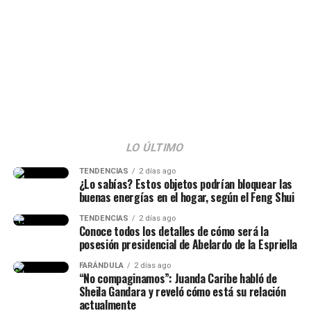
dudas que surgieron tras sus palabras y responder a los
señalamientos. Según se observó,
muchos la tildaron
de ser una “viuda alegre” y ella reaccionó al
respecto.
“La viuda alegre, ve. Me da risa
con ese tema, porque mucha
gente no entendió esa parte.
LO ÚLTIMO
Hice la historia diciendo hace
TENDENCIAS
2 días ago
¿Lo sabías? Estos objetos podrían bloquear las
cuánto conocí al papá de mi
buenas energías en el hogar, según el Feng Shui
hija, lo conocí hace siete años
TENDENCIAS
2 días ago
Conoce todos los detalles de cómo será la
(…) Duramos un tiempo
posesión presidencial de Abelardo de la Espriella
separados y cantidad de cosas
FARÁNDULA
2 días ago
(…) No diré nada hasta que él
“No compaginamos”: Juanda Caribe habló de
Sheila Gandara y reveló cómo está su relación
quiera hablar del tema”,
actualmente