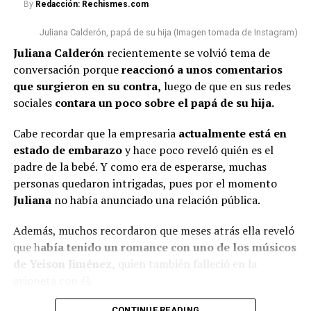
By
Redacción: Rechismes.com
Estamos cumpliendo con lo que
hace siete años y así reaccionó
nos toca”, concluyó.
Juliana Calderón, papá de su hija (Imagen tomada de Instagram)
En esta ocasión, algunas personas n
o pasaron por alto
Juliana Calderón
recientemente se volvió tema de
que la bogotana ha tenido algunos cambios físicos
.
conversación porque
reaccionó a unos comentarios
Por un lado, señalaron que s
e le vio con una tonalidad
@rutelgamy
#seguidores
#viraltiktok
#soyjuandacaribe
que surgieron en su contra,
luego de que en sus redes
de cabello diferente
y además, algunos usuarios
#soyjuandacaribeshow
#hija
♬ sonido original –
sociales
contara un poco sobre el papá de su hija.
comentaron que l
a empresaria se habría realizado
MIRANDA RUTH
algunos procedimientos estéticos en su rostro.
Cabe recordar que la empresaria
actualmente está en
estado de embarazo
y hace poco reveló quién es el
De hecho, varios la notaron diferente y cuestionaron al
padre de la bebé. Y como era de esperarse, muchas
respecto.
personas quedaron intrigadas, pues por el momento
“¿Qué le pasó en la cara?”, “
Se ve súper inyectada,
Juliana
no había anunciado una relación pública.
muchos rellenos”
, “¿No están viendo sus labios y
Además, muchos recordaron que meses atrás ella reveló
perfilamiento?”, “
Se dañó el rostro”
, comentaron.
que h
abía tenido un romance con uno de los músicos
Finalmente, otro grupo de personas señaló que veían
de Yeison Jiménez,
quien también falleció en la
bien a
Epa
y que sería normal verla con algunos cambios
avioneta con él.
debido al tiempo que ha pasado.
CONTINUE READING