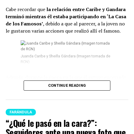
Cabe recordar que
la relación entre Caribe y Gandara
terminó mientras él estaba participando en ‘La Casa
de los Famosos’
, debido a que al parecer, a la joven no
le gustaron varias acciones que realizó allí el famoso.
Juanda Caribe y Sheilla Gándara (Imagen tomada de
RCN)
Además, durante la época en la que él estuvo encerrado
surgieron
varios rumores de infidelidad
y por si fuera
CONTINUE READING
poco, en las últimas semanas del program
a Juanda
empezó a tener acercamientos intensos con Mariana
Zapata.
FARÁNDULA
Lee también: “¿Qué le pasó en la cara?”:
“¿Qué le pasó en la cara?”:
Seguidores ante una nueva foto que se conoció de
Seguidores ante una nueva foto que